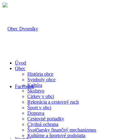
Úvod
Obec
História obce
Symboly obce
Kultúra
Facebook
Školstvo
Cirkev v obci
Rekreácia a cestovný ruch
Šport v obci
Doprava
Cestovné poriadky
Civilná ochrana
Švajčiarsky finančný mechanizmus
Kultúrne a športové podujatia