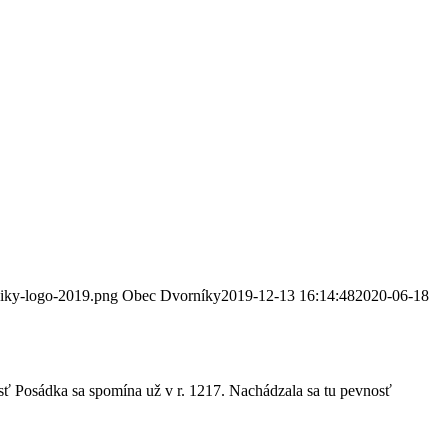
niky-logo-2019.png
Obec Dvorníky
2019-12-13 16:14:48
2020-06-18
sť Posádka sa spomína už v r. 1217. Nachádzala sa tu pevnosť