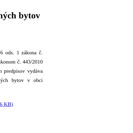
ných bytov
6 ods. 1 zákona č.
zákonom č. 443/2010
h predpisov vydáva
ných bytov v obci
86 KB)