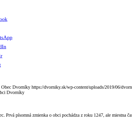
book
tsApp
dIn
r
t
Obec Dvorníky
https://dvorniky.sk/wp-content/uploads/2019/06/dvor
bci Dvorníky
c. Prvá písomná zmienka o obci pochádza z roku 1247, ale miestna ča