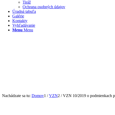
Tiráž
Ochrana osobných údajov
Úradná tabuľa
Galérie
Kontakty
Vyhľadávanie
Menu
Menu
Nachádzate sa tu:
Domov
1
/
VZN
2
/
VZN 10/2019 o podmienkach pr