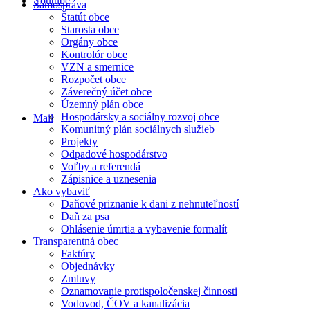
Youtube
Samospráva
Štatút obce
Starosta obce
Orgány obce
Kontrolór obce
VZN a smernice
Rozpočet obce
Záverečný účet obce
Územný plán obce
Hospodársky a sociálny rozvoj obce
Mail
Komunitný plán sociálnych služieb
Projekty
Odpadové hospodárstvo
Voľby a referendá
Zápisnice a uznesenia
Ako vybaviť
Daňové priznanie k dani z nehnuteľností
Daň za psa
Ohlásenie úmrtia a vybavenie formalít
Transparentná obec
Faktúry
Objednávky
Zmluvy
Oznamovanie protispoločenskej činnosti
Vodovod, ČOV a kanalizácia