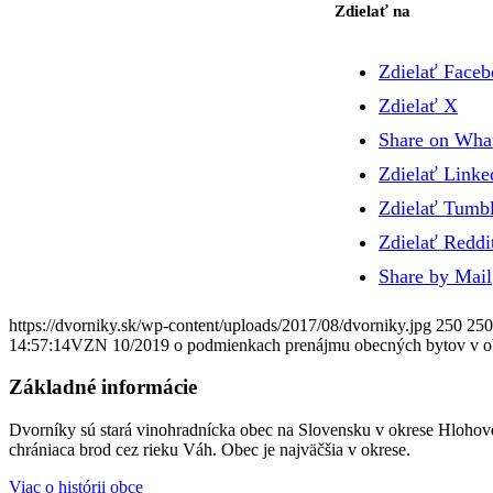
Zdielať na
Zdielať Face
Zdielať X
Share on Wha
Zdielať Linke
Zdielať Tumbl
Zdielať Reddi
Share by Mail
https://dvorniky.sk/wp-content/uploads/2017/08/dvorniky.jpg
250
250
14:57:14
VZN 10/2019 o podmienkach prenájmu obecných bytov v o
Základné informácie
Dvorníky sú stará vinohradnícka obec na Slovensku v okrese Hlohove
chrániaca brod cez rieku Váh. Obec je najväčšia v okrese.
Viac o histórii obce