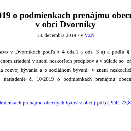
19 o podmienkach prenájmu obec
v obci Dvorníky
13. decembra 2019
/
v
VZN
stvo v Dvorníkoch podľa § 4 ods.1 a ods. 3 a) a podľa § 
cnom zriadení v znení neskorších predpisov a v súlade so 
na rozvoj bývania a o sociálnom bývaní v znení neskoršíc
é nariadenie č. 10/2019 o podmienkach prenájmu obec
mienkach prenájmu obecných bytov v obci (.pdf) (PDF, 73,