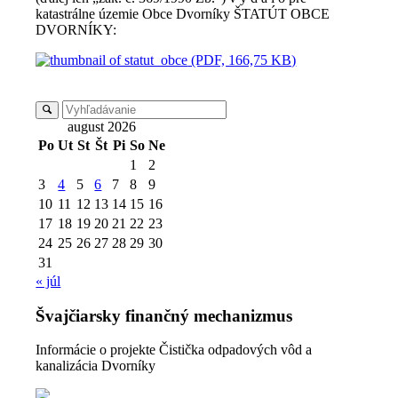
katastrálne územie Obce Dvorníky ŠTATÚT OBCE
DVORNÍKY:
(PDF, 166,75 KB)
august 2026
Po
Ut
St
Št
Pi
So
Ne
1
2
3
4
5
6
7
8
9
10
11
12
13
14
15
16
17
18
19
20
21
22
23
24
25
26
27
28
29
30
31
« júl
Švajčiarsky finančný mechanizmus
Informácie o projekte Čistička odpadových vôd a
kanalizácia Dvorníky