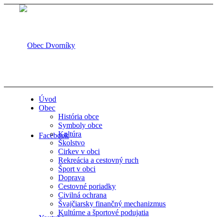
Úvod
Obec
História obce
Symboly obce
Kultúra
Facebook
Školstvo
Cirkev v obci
Rekreácia a cestovný ruch
Šport v obci
Doprava
Cestovné poriadky
Civilná ochrana
Švajčiarsky finančný mechanizmus
Kultúrne a športové podujatia