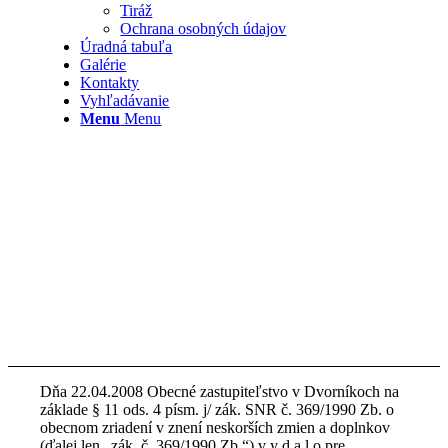
Tiráž
Ochrana osobných údajov
Úradná tabuľa
Galérie
Kontakty
Vyhľadávanie
Menu
Menu
Dňa 22.04.2008 Obecné zastupiteľstvo v Dvorníkoch na
základe § 11 ods. 4 písm. j/ zák. SNR č. 369/1990 Zb. o
obecnom zriadení v znení neskorších zmien a doplnkov
(ďalej len „zák. č. 369/1990 Zb.“) v y d a l o pre