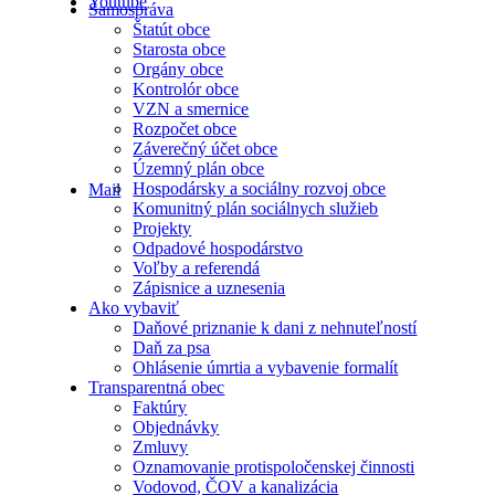
Youtube
Samospráva
Štatút obce
Starosta obce
Orgány obce
Kontrolór obce
VZN a smernice
Rozpočet obce
Záverečný účet obce
Územný plán obce
Hospodársky a sociálny rozvoj obce
Mail
Komunitný plán sociálnych služieb
Projekty
Odpadové hospodárstvo
Voľby a referendá
Zápisnice a uznesenia
Ako vybaviť
Daňové priznanie k dani z nehnuteľností
Daň za psa
Ohlásenie úmrtia a vybavenie formalít
Transparentná obec
Faktúry
Objednávky
Zmluvy
Oznamovanie protispoločenskej činnosti
Vodovod, ČOV a kanalizácia