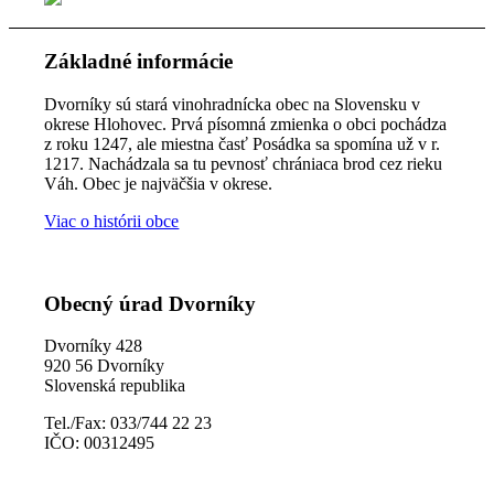
Základné informácie
Dvorníky sú stará vinohradnícka obec na Slovensku v
okrese Hlohovec. Prvá písomná zmienka o obci pochádza
z roku 1247, ale miestna časť Posádka sa spomína už v r.
1217. Nachádzala sa tu pevnosť chrániaca brod cez rieku
Váh. Obec je najväčšia v okrese.
Viac o histórii obce
Obecný úrad Dvorníky
Dvorníky 428
920 56 Dvorníky
Slovenská republika
Tel./Fax: 033/744 22 23
IČO: 00312495