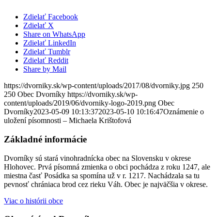
Zdielať Facebook
Zdielať X
Share on WhatsApp
Zdielať LinkedIn
Zdielať Tumblr
Zdielať Reddit
Share by Mail
https://dvorniky.sk/wp-content/uploads/2017/08/dvorniky.jpg
250
250
Obec Dvorníky
https://dvorniky.sk/wp-
content/uploads/2019/06/dvorniky-logo-2019.png
Obec
Dvorníky
2023-05-09 10:13:37
2023-05-10 10:16:47
Oznámenie o
uložení písomnosti – Michaela Krištofová
Základné informácie
Dvorníky sú stará vinohradnícka obec na Slovensku v okrese
Hlohovec. Prvá písomná zmienka o obci pochádza z roku 1247, ale
miestna časť Posádka sa spomína už v r. 1217. Nachádzala sa tu
pevnosť chrániaca brod cez rieku Váh. Obec je najväčšia v okrese.
Viac o histórii obce