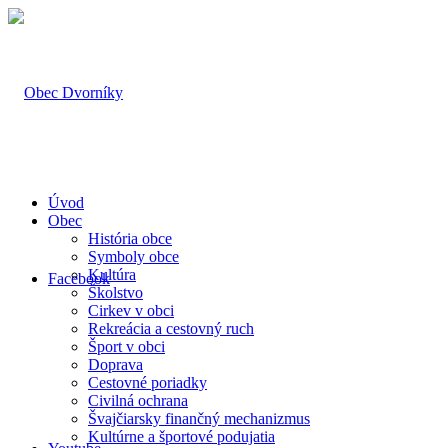
Úvod
Obec
História obce
Symboly obce
Kultúra
Facebook
Školstvo
Cirkev v obci
Rekreácia a cestovný ruch
Šport v obci
Doprava
Cestovné poriadky
Civilná ochrana
Švajčiarsky finančný mechanizmus
Kultúrne a športové podujatia