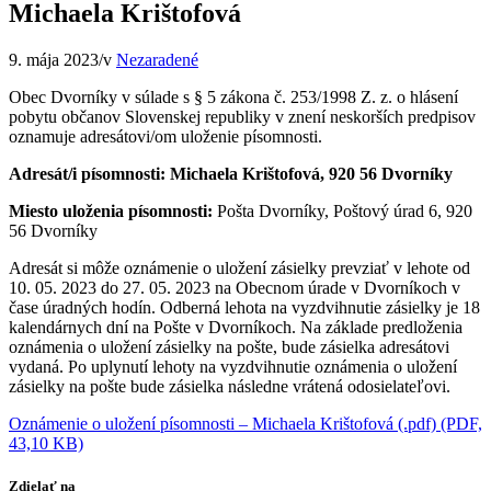
Michaela Krištofová
9. mája 2023
/
v
Nezaradené
Obec Dvorníky v súlade s § 5 zákona č. 253/1998 Z. z. o hlásení
pobytu občanov Slovenskej republiky v znení neskorších predpisov
oznamuje adresátovi/om uloženie písomnosti.
Adresát/i písomnosti: Michaela Krištofová, 920 56 Dvorníky
Miesto uloženia písomnosti:
Pošta Dvorníky, Poštový úrad 6, 920
56 Dvorníky
Adresát si môže oznámenie o uložení zásielky prevziať v lehote od
10. 05. 2023 do 27. 05. 2023 na Obecnom úrade v Dvorníkoch v
čase úradných hodín. Odberná lehota na vyzdvihnutie zásielky je 18
kalendárnych dní na Pošte v Dvorníkoch. Na základe predloženia
oznámenia o uložení zásielky na pošte, bude zásielka adresátovi
vydaná. Po uplynutí lehoty na vyzdvihnutie oznámenia o uložení
zásielky na pošte bude zásielka následne vrátená odosielateľovi.
Oznámenie o uložení písomnosti – Michaela Krištofová (.pdf) (PDF,
43,10 KB)
Zdielať na