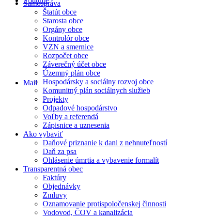
Youtube
Samospráva
Štatút obce
Starosta obce
Orgány obce
Kontrolór obce
VZN a smernice
Rozpočet obce
Záverečný účet obce
Územný plán obce
Hospodársky a sociálny rozvoj obce
Mail
Komunitný plán sociálnych služieb
Projekty
Odpadové hospodárstvo
Voľby a referendá
Zápisnice a uznesenia
Ako vybaviť
Daňové priznanie k dani z nehnuteľností
Daň za psa
Ohlásenie úmrtia a vybavenie formalít
Transparentná obec
Faktúry
Objednávky
Zmluvy
Oznamovanie protispoločenskej činnosti
Vodovod, ČOV a kanalizácia