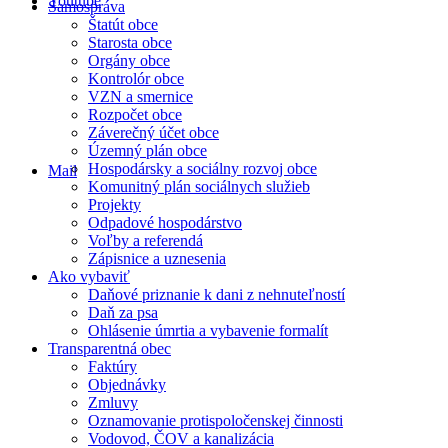
Youtube
Samospráva
Štatút obce
Starosta obce
Orgány obce
Kontrolór obce
VZN a smernice
Rozpočet obce
Záverečný účet obce
Územný plán obce
Hospodársky a sociálny rozvoj obce
Mail
Komunitný plán sociálnych služieb
Projekty
Odpadové hospodárstvo
Voľby a referendá
Zápisnice a uznesenia
Ako vybaviť
Daňové priznanie k dani z nehnuteľností
Daň za psa
Ohlásenie úmrtia a vybavenie formalít
Transparentná obec
Faktúry
Objednávky
Zmluvy
Oznamovanie protispoločenskej činnosti
Vodovod, ČOV a kanalizácia