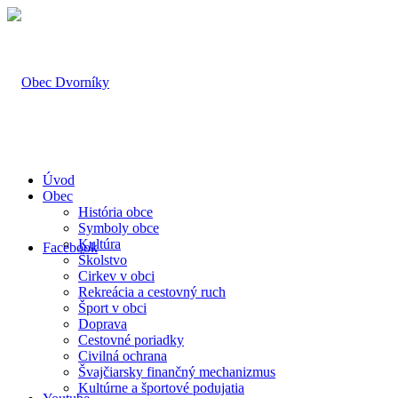
Úvod
Obec
História obce
Symboly obce
Kultúra
Facebook
Školstvo
Cirkev v obci
Rekreácia a cestovný ruch
Šport v obci
Doprava
Cestovné poriadky
Civilná ochrana
Švajčiarsky finančný mechanizmus
Kultúrne a športové podujatia