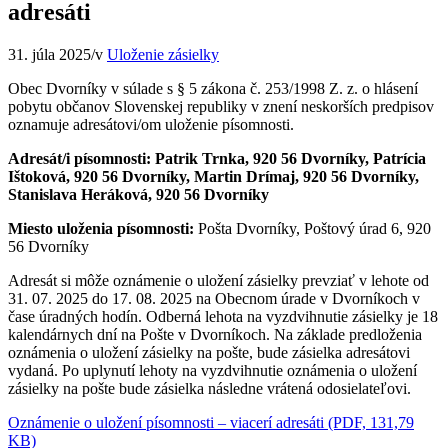
adresáti
31. júla 2025
/
v
Uloženie zásielky
Obec Dvorníky v súlade s § 5 zákona č. 253/1998 Z. z. o hlásení
pobytu občanov Slovenskej republiky v znení neskorších predpisov
oznamuje adresátovi/om uloženie písomnosti.
Adresát/i písomnosti: Patrik Trnka, 920 56 Dvorníky, Patrícia
Ištoková, 920 56 Dvorníky, Martin Drímaj, 920 56 Dvorníky,
Stanislava Heráková, 920 56 Dvorníky
Miesto uloženia písomnosti:
Pošta Dvorníky, Poštový úrad 6, 920
56 Dvorníky
Adresát si môže oznámenie o uložení zásielky prevziať v lehote od
31. 07. 2025 do 17. 08. 2025 na Obecnom úrade v Dvorníkoch v
čase úradných hodín. Odberná lehota na vyzdvihnutie zásielky je 18
kalendárnych dní na Pošte v Dvorníkoch. Na základe predloženia
oznámenia o uložení zásielky na pošte, bude zásielka adresátovi
vydaná. Po uplynutí lehoty na vyzdvihnutie oznámenia o uložení
zásielky na pošte bude zásielka následne vrátená odosielateľovi.
Oznámenie o uložení písomnosti – viacerí adresáti (PDF, 131,79
KB)