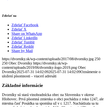
Zdielať na
Zdielať Facebook
Zdielať X
Share on WhatsApp
Zdielať LinkedIn
Zdielať Tumblr
Zdielať Reddit
Share by Mail
https://dvorniky.sk/wp-content/uploads/2017/08/dvorniky.jpg
250
250
Obec Dvorníky
https://dvorniky.sk/wp-
content/uploads/2019/06/dvorniky-logo-2019.png
Obec
Dvorníky
2025-07-31 14:02:09
2025-07-31 14:02:09
Oznámenie o
uložení písomnosti – viacerí adresáti
Základné informácie
Dvorníky sú stará vinohradnícka obec na Slovensku v okrese
Hlohovec. Prvá písomná zmienka o obci pochádza z roku 1247, ale
miestna časť Posádka sa spomína už v r. 1217. Nachádzala sa tu