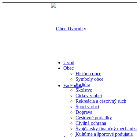
Úvod
Obec
História obce
Symboly obce
Kultúra
Facebook
Školstvo
Cirkev v obci
Rekreácia a cestovný ruch
Šport v obci
Doprava
Cestovné poriadky
Civilná ochrana
Švajčiarsky finančný mechani
Kultúrne a športové podujatia