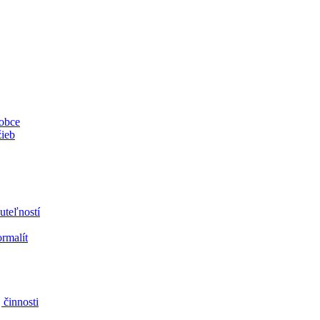
 obce
žieb
uteľností
ormalít
 činnosti