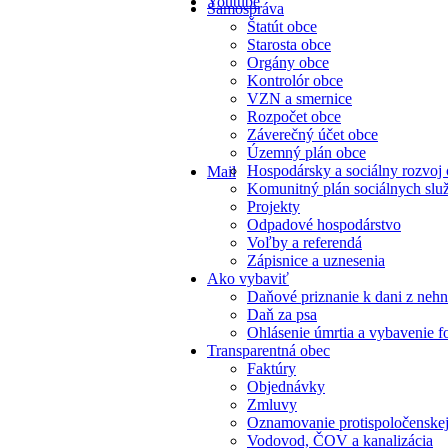
Youtube
Samospráva
Štatút obce
Starosta obce
Orgány obce
Kontrolór obce
VZN a smernice
Rozpočet obce
Záverečný účet obce
Územný plán obce
Hospodársky a sociálny rozvoj
Mail
Komunitný plán sociálnych slu
Projekty
Odpadové hospodárstvo
Voľby a referendá
Zápisnice a uznesenia
Ako vybaviť
Daňové priznanie k dani z nehn
Daň za psa
Ohlásenie úmrtia a vybavenie f
Transparentná obec
Faktúry
Objednávky
Zmluvy
Oznamovanie protispoločenskej
Vodovod, ČOV a kanalizácia