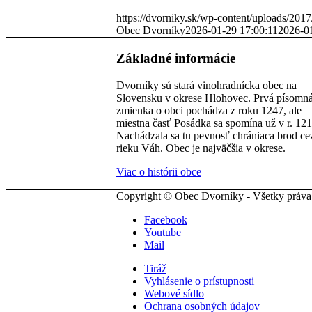
https://dvorniky.sk/wp-content/uploads/2017
Obec Dvorníky
2026-01-29 17:00:11
2026-01
Základné informácie
Dvorníky sú stará vinohradnícka obec na
Slovensku v okrese Hlohovec. Prvá písomn
zmienka o obci pochádza z roku 1247, ale
miestna časť Posádka sa spomína už v r. 121
Nachádzala sa tu pevnosť chrániaca brod ce
rieku Váh. Obec je najväčšia v okrese.
Viac o histórii obce
Copyright © Obec Dvorníky - Všetky práva
Facebook
Youtube
Mail
Tiráž
Vyhlásenie o prístupnosti
Webové sídlo
Ochrana osobných údajov