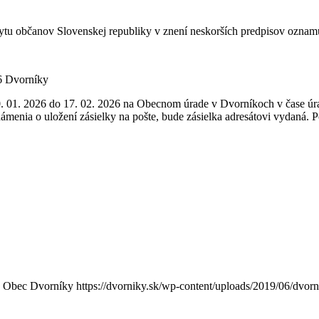
bytu občanov Slovenskej republiky v znení neskorších predpisov oznamu
6 Dvorníky
30. 01. 2026 do 17. 02. 2026 na Obecnom úrade v Dvorníkoch v čase úr
menia o uložení zásielky na pošte, bude zásielka adresátovi vydaná. P
Obec Dvorníky
https://dvorniky.sk/wp-content/uploads/2019/06/dvor