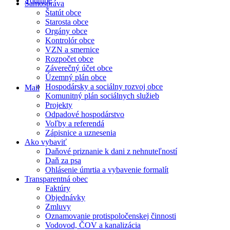
Youtube
Samospráva
Štatút obce
Starosta obce
Orgány obce
Kontrolór obce
VZN a smernice
Rozpočet obce
Záverečný účet obce
Územný plán obce
Hospodársky a sociálny rozvoj obce
Mail
Komunitný plán sociálnych služieb
Projekty
Odpadové hospodárstvo
Voľby a referendá
Zápisnice a uznesenia
Ako vybaviť
Daňové priznanie k dani z nehnuteľností
Daň za psa
Ohlásenie úmrtia a vybavenie formalít
Transparentná obec
Faktúry
Objednávky
Zmluvy
Oznamovanie protispoločenskej činnosti
Vodovod, ČOV a kanalizácia