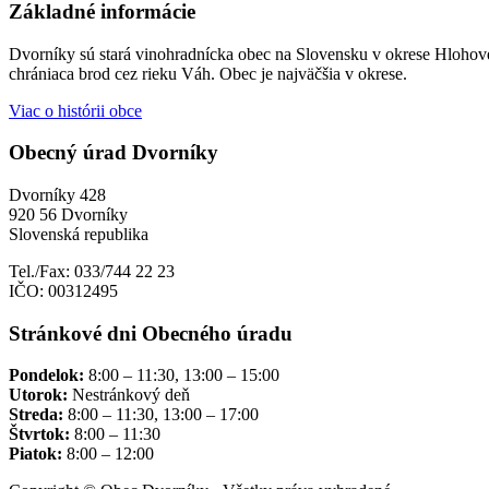
Základné informácie
Dvorníky sú stará vinohradnícka obec na Slovensku v okrese Hlohove
chrániaca brod cez rieku Váh. Obec je najväčšia v okrese.
Viac o histórii obce
Obecný úrad Dvorníky
Dvorníky 428
920 56 Dvorníky
Slovenská republika
Tel./Fax: 033/744 22 23
IČO: 00312495
Stránkové dni Obecného úradu
Pondelok:
8:00 – 11:30, 13:00 – 15:00
Utorok:
Nestránkový deň
Streda:
8:00 – 11:30, 13:00 – 17:00
Štvrtok:
8:00 – 11:30
Piatok:
8:00 – 12:00