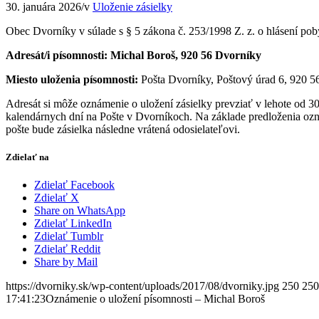
30. januára 2026
/
v
Uloženie zásielky
Obec Dvorníky v súlade s § 5 zákona č. 253/1998 Z. z. o hlásení po
Adresát/i písomnosti: Michal Boroš, 920 56 Dvorníky
Miesto uloženia písomnosti:
Pošta Dvorníky, Poštový úrad 6, 920 5
Adresát si môže oznámenie o uložení zásielky prevziať v lehote od 
kalendárnych dní na Pošte v Dvorníkoch. Na základe predloženia ozná
pošte bude zásielka následne vrátená odosielateľovi.
Zdielať na
Zdielať Facebook
Zdielať X
Share on WhatsApp
Zdielať LinkedIn
Zdielať Tumblr
Zdielať Reddit
Share by Mail
https://dvorniky.sk/wp-content/uploads/2017/08/dvorniky.jpg
250
250
17:41:23
Oznámenie o uložení písomnosti – Michal Boroš