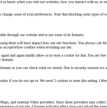
t us know when you visit our websites, how you interact with us, to en
lso change some of your preferences. Note that blocking some types of 
able through our website and to use some of its features.
refusing them will have impact how our site functions. You always can b
o accept/refuse cookies when revisiting our site.
gain and again kindly allow us to store a cookie for that. You are free t
ur domain.
r domain so you can check what we stored. Due to security reasons we 
okies if you do not opt in. We need 2 cookies to store this setting. 
 Maps, and external Video providers. Since these providers may collect 
ppearance of our site. Changes will take effect once you reload the page