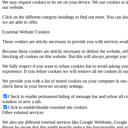
We may request cookies to be set on your device. We use cookies to le
our website.
Click on the different category headings to find out more. You can a
we are able to offer.
Essential Website Cookies
These cookies are strictly necessary to provide you with services avail
Because these cookies are strictly necessary to deliver the website, 
blocking all cookies on this website. But this will always prompt you t
We fully respect if you want to refuse cookies but to avoid asking you a
experience. If you refuse cookies we will remove all set cookies in o
We provide you with a list of stored cookies on your computer in ou
check these in your browser security settings.
Check to enable permanent hiding of message bar and refuse all co
window or new a tab.
Click to enable/disable essential site cookies.
Other external services
We also use different external services like Google Webfonts, Google
Please be aware that this might heavily reduce the functionality and a