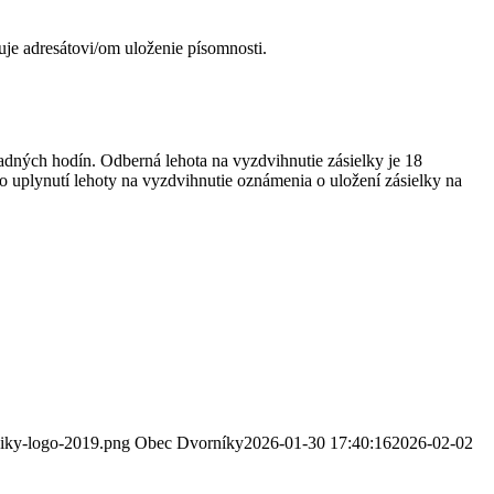
je adresátovi/om uloženie písomnosti.
adných hodín. Odberná lehota na vyzdvihnutie zásielky je 18
o uplynutí lehoty na vyzdvihnutie oznámenia o uložení zásielky na
niky-logo-2019.png
Obec Dvorníky
2026-01-30 17:40:16
2026-02-02