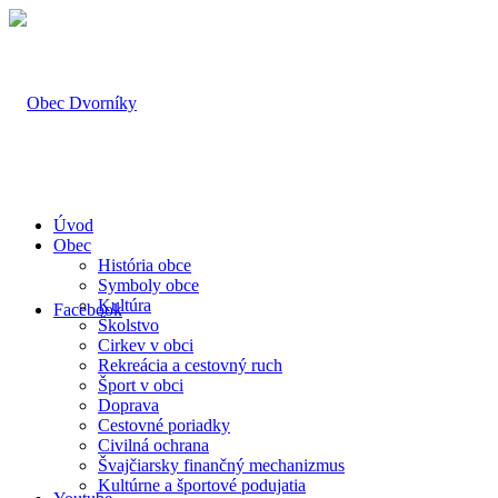
Úvod
Obec
História obce
Symboly obce
Kultúra
Facebook
Školstvo
Cirkev v obci
Rekreácia a cestovný ruch
Šport v obci
Doprava
Cestovné poriadky
Civilná ochrana
Švajčiarsky finančný mechanizmus
Kultúrne a športové podujatia