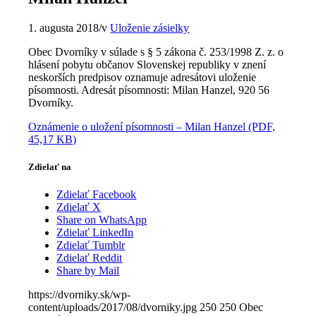
1. augusta 2018
/
v
Uloženie zásielky
Obec Dvorníky v súlade s § 5 zákona č. 253/1998 Z. z. o
hlásení pobytu občanov Slovenskej republiky v znení
neskorších predpisov oznamuje adresátovi uloženie
písomnosti. Adresát písomnosti: Milan Hanzel, 920 56
Dvorníky.
Oznámenie o uložení písomnosti – Milan Hanzel (PDF,
45,17 KB)
Zdielať na
Zdielať Facebook
Zdielať X
Share on WhatsApp
Zdielať LinkedIn
Zdielať Tumblr
Zdielať Reddit
Share by Mail
https://dvorniky.sk/wp-
content/uploads/2017/08/dvorniky.jpg
250
250
Obec