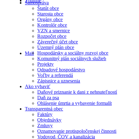
Youtube
Samospráva
Štatút obce
Starosta obce
Orgány obce
Kontrolór obce
VZN a smernice
Rozpočet obce
Záverečný účet obce
Územný plán obce
Hospodársky a sociálny rozvoj obce
Mail
Komunitný plán sociálnych služieb
Projekty
Odpadové hospodárstvo
Voľby a referendá
Zápisnice a uznesenia
Ako vybaviť
Daňové priznanie k dani z nehnuteľností
Daň za psa
Ohlásenie úmrtia a vybavenie formalít
Transparentná obec
Faktúry
Objednávky
Zmluvy
Oznamovanie protispoločenskej činnosti
Vodovod, ČOV a kanalizácia