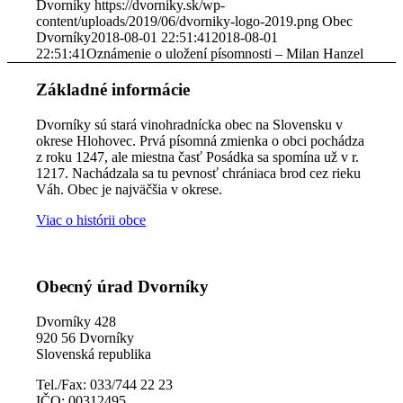
Dvorníky
https://dvorniky.sk/wp-
content/uploads/2019/06/dvorniky-logo-2019.png
Obec
Dvorníky
2018-08-01 22:51:41
2018-08-01
22:51:41
Oznámenie o uložení písomnosti – Milan Hanzel
Základné informácie
Dvorníky sú stará vinohradnícka obec na Slovensku v
okrese Hlohovec. Prvá písomná zmienka o obci pochádza
z roku 1247, ale miestna časť Posádka sa spomína už v r.
1217. Nachádzala sa tu pevnosť chrániaca brod cez rieku
Váh. Obec je najväčšia v okrese.
Viac o histórii obce
Obecný úrad Dvorníky
Dvorníky 428
920 56 Dvorníky
Slovenská republika
Tel./Fax: 033/744 22 23
IČO: 00312495