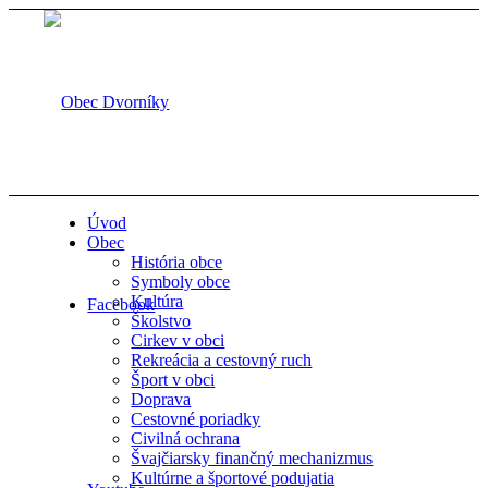
Úvod
Obec
História obce
Symboly obce
Kultúra
Facebook
Školstvo
Cirkev v obci
Rekreácia a cestovný ruch
Šport v obci
Doprava
Cestovné poriadky
Civilná ochrana
Švajčiarsky finančný mechanizmus
Kultúrne a športové podujatia