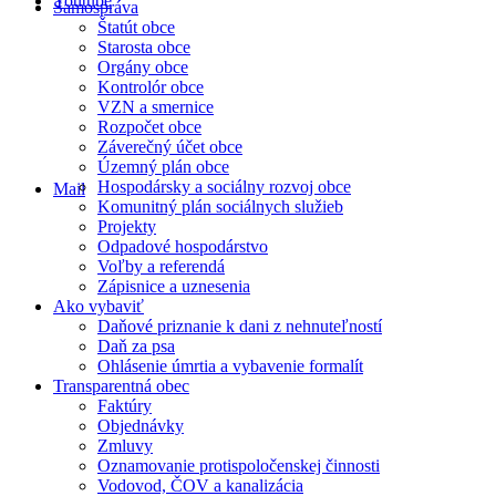
Youtube
Samospráva
Štatút obce
Starosta obce
Orgány obce
Kontrolór obce
VZN a smernice
Rozpočet obce
Záverečný účet obce
Územný plán obce
Hospodársky a sociálny rozvoj obce
Mail
Komunitný plán sociálnych služieb
Projekty
Odpadové hospodárstvo
Voľby a referendá
Zápisnice a uznesenia
Ako vybaviť
Daňové priznanie k dani z nehnuteľností
Daň za psa
Ohlásenie úmrtia a vybavenie formalít
Transparentná obec
Faktúry
Objednávky
Zmluvy
Oznamovanie protispoločenskej činnosti
Vodovod, ČOV a kanalizácia