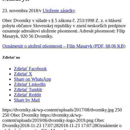
23. novembra 2018
/
v
Uloženie zásielky
Obec Dvorníky v súlade s § 5 zákona č. 253/1998 Z. z. o hlásení
pobytu občanov Slovenskej republiky v znení neskorších predpisov
oznamuje adresátovi uloženie písomnosti. Adresát písomnosti: Filip
Masaryk, 920 56 Dvorníky.
Oznámenie o uložení písomnosti – Filip Masaryk (PDF, 68,06 KB)
Zdielať na
Zdielať Facebook
Zdielať X
Share on WhatsApp
Zdielať LinkedIn
Zdielať Tumblr
Zdielať Reddit
Share by Mail
https://dvorniky.sk/wp-content/uploads/2017/08/dvorniky.jpg
250
250
Obec Dvorníky
https://dvorniky.sk/wp-
content/uploads/2019/06/dvorniky-logo-2019.png
Obec
Dvorníky
2018-11-23 17:07:28
2018-11-23 17:07:28
Oznámenie o