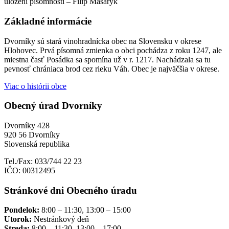
uložení písomnosti – Filip Masaryk
Základné informácie
Dvorníky sú stará vinohradnícka obec na Slovensku v okrese
Hlohovec. Prvá písomná zmienka o obci pochádza z roku 1247, ale
miestna časť Posádka sa spomína už v r. 1217. Nachádzala sa tu
pevnosť chrániaca brod cez rieku Váh. Obec je najväčšia v okrese.
Viac o histórii obce
Obecný úrad Dvorníky
Dvorníky 428
920 56 Dvorníky
Slovenská republika
Tel./Fax: 033/744 22 23
IČO: 00312495
Stránkové dni Obecného úradu
Pondelok:
8:00 – 11:30, 13:00 – 15:00
Utorok:
Nestránkový deň
Streda:
8:00 – 11:30, 13:00 – 17:00