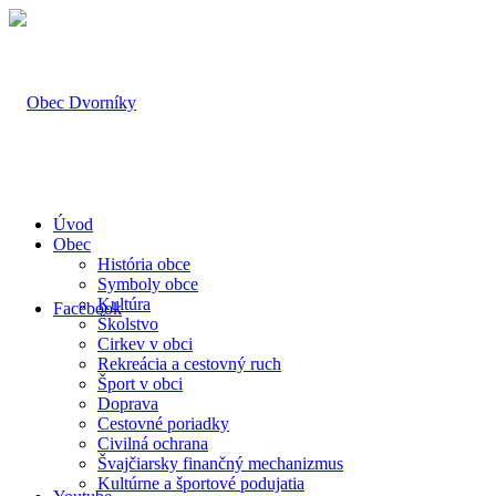
Úvod
Obec
História obce
Symboly obce
Kultúra
Facebook
Školstvo
Cirkev v obci
Rekreácia a cestovný ruch
Šport v obci
Doprava
Cestovné poriadky
Civilná ochrana
Švajčiarsky finančný mechanizmus
Kultúrne a športové podujatia