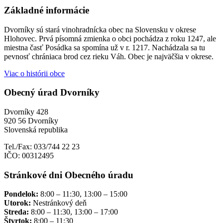
Základné informácie
Dvorníky sú stará vinohradnícka obec na Slovensku v okrese
Hlohovec. Prvá písomná zmienka o obci pochádza z roku 1247, ale
miestna časť Posádka sa spomína už v r. 1217. Nachádzala sa tu
pevnosť chrániaca brod cez rieku Váh. Obec je najväčšia v okrese.
Viac o histórii obce
Obecný úrad Dvorníky
Dvorníky 428
920 56 Dvorníky
Slovenská republika
Tel./Fax: 033/744 22 23
IČO: 00312495
Stránkové dni Obecného úradu
Pondelok:
8:00 – 11:30, 13:00 – 15:00
Utorok:
Nestránkový deň
Streda:
8:00 – 11:30, 13:00 – 17:00
Štvrtok:
8:00 – 11:30