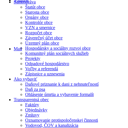
Youtube
Samospráva
Štatút obce
Starosta obce
Orgány obce
Kontrolór obce
VZN a smernice
Rozpočet obce
Záverečný účet obce
Územný plán obce
Hospodársky a sociálny rozvoj obce
Mail
Komunitný plán sociálnych služieb
Projekty
Odpadové hospodárstvo
Voľby a referendá
Zápisnice a uznesenia
Ako vybaviť
Daňové priznanie k dani z nehnuteľností
Daň za psa
Ohlásenie úmrtia a vybavenie formalít
Transparentná obec
Faktúry
Objednávky
Zmluvy
Oznamovanie protispoločenskej činnosti
Vodovod, ČOV a kanalizácia