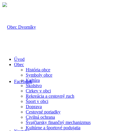
Úvod
Obec
História obce
Symboly obce
Kultúra
Facebook
Školstvo
Cirkev v obci
Rekreácia a cestovný ruch
Šport v obci
Doprava
Cestovné poriadky
Civilná ochrana
Švajčiarsky finančný mechanizmus
Kultúrne a športové podujatia