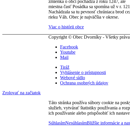
zmienka o obci pochádza z roku 1247, ale
miestna časť Posádka sa spomína už v r. 121
Nachádzala sa tu pevnosť chrániaca brod ce
rieku Váh. Obec je najväčšia v okrese.
Viac o histórii obce
Copyright © Obec Dvorníky - Všetky práva
Facebook
Youtube
Mail
Tiráž
Vyhlásenie o prístupnosti
Webové sídlo
Ochrana osobných údajov
Zrolovať na začiatok
Táto stránka používa súbory cookie na posk
služieb, vytvárať štatistiky používania a ro
ich používanie alebo prispôsobiť ich nastave
Súhlasím
Nesúhlasím
Bližšie informácie a na