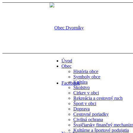
Úvod
Obec
História obce
Symboly obce
Kultúra
Facebook
Školstvo
Cirkev v obci
Rekreácia a cestovný ruch
Šport v obci
Doprava
Cestovné poriadky
Civilná ochrana
Švajčiarsky finančný mechani
Kultúrne a športové podujatia