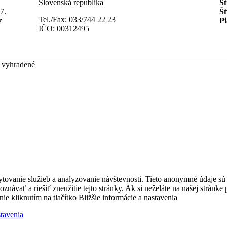
Slovenská republika
St
7.
Št
Tel./Fax: 033/744 22 23
z
Pi
IČO: 00312495
 vyhradené
ytovanie služieb a analyzovanie návštevnosti. Tieto anonymné údaje s
zpoznávať a riešiť zneužitie tejto stránky. Ak si neželáte na našej strá
nie kliknutím na tlačítko Bližšie informácie a nastavenia
stavenia