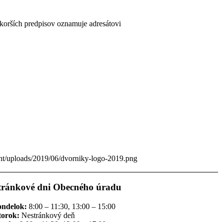
skorších predpisov oznamuje adresátovi
ent/uploads/2019/06/dvorniky-logo-2019.png
tránkové dni Obecného úradu
ondelok:
8:00 – 11:30, 13:00 – 15:00
torok:
Nestránkový deň