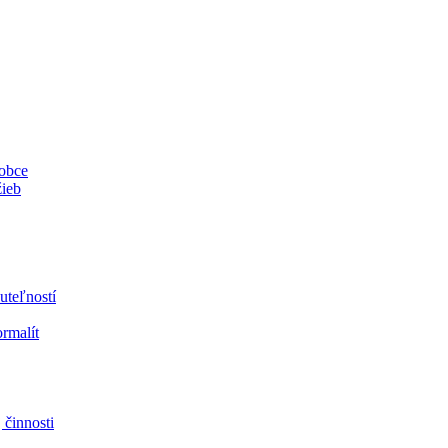
 obce
žieb
uteľností
ormalít
 činnosti