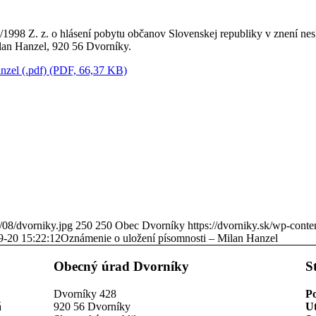
/1998 Z. z. o hlásení pobytu občanov Slovenskej republiky v znení ne
ilan Hanzel, 920 56 Dvorníky.
nzel (.pdf) (PDF, 66,37 KB)
/08/dvorniky.jpg
250
250
Obec Dvorníky
https://dvorniky.sk/wp-cont
9-20 15:22:12
Oznámenie o uložení písomnosti – Milan Hanzel
Obecný úrad Dvorníky
S
Dvorníky 428
P
á
920 56 Dvorníky
U