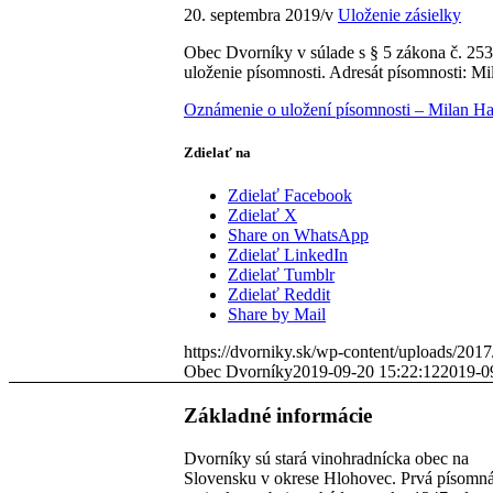
20. septembra 2019
/
v
Uloženie zásielky
Obec Dvorníky v súlade s § 5 zákona č. 253
uloženie písomnosti. Adresát písomnosti: M
Oznámenie o uložení písomnosti – Milan Ha
Zdielať na
Zdielať Facebook
Zdielať X
Share on WhatsApp
Zdielať LinkedIn
Zdielať Tumblr
Zdielať Reddit
Share by Mail
https://dvorniky.sk/wp-content/uploads/2017
Obec Dvorníky
2019-09-20 15:22:12
2019-0
Základné informácie
Dvorníky sú stará vinohradnícka obec na
Slovensku v okrese Hlohovec. Prvá písomn