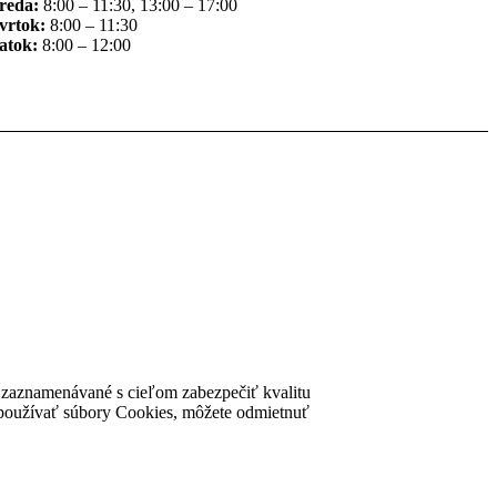
reda:
8:00 – 11:30, 13:00 – 17:00
vrtok:
8:00 – 11:30
atok:
8:00 – 12:00
ú zaznamenávané s cieľom zabezpečiť kvalitu
nke používať súbory Cookies, môžete odmietnuť