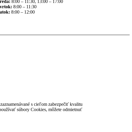
reda:
8:00 – 11:30, 13:00 – 17:00
vrtok:
8:00 – 11:30
atok:
8:00 – 12:00
ú zaznamenávané s cieľom zabezpečiť kvalitu
nke používať súbory Cookies, môžete odmietnuť