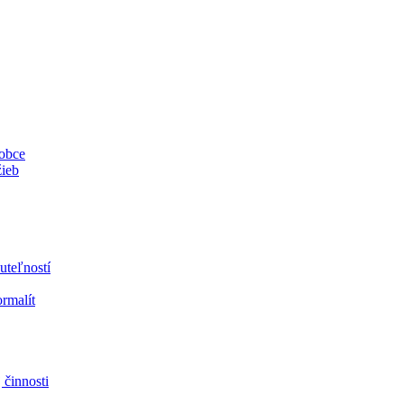
 obce
žieb
uteľností
ormalít
 činnosti