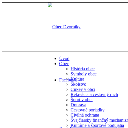
Úvod
Obec
História obce
Symboly obce
Kultúra
Facebook
Školstvo
Cirkev v obci
Rekreácia a cestovný ruch
Šport v obci
Doprava
Cestovné poriadky
Civilná ochrana
Švajčiarsky finančný mechani
Kultúrne a športové podujatia