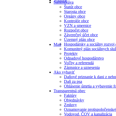
Youtube
Samospráva
Štatút obce
Starosta obce
Orgány obce
Kontrolór obce
VZN a smernice
Rozpočet obce
Záverečný účet obce
Územný plán obce
Hospodársky a sociálny rozvoj
Mail
Komunitný plán sociálnych slu
Projekty
Odpadové hospodárstvo
Voľby a referendá
Zápisnice a uznesenia
Ako vybaviť
Daňové priznanie k dani z nehn
Daň za psa
Ohlásenie úmrtia a vybavenie f
Transparentná obec
Faktúry
Objednávky
Zmluvy
Oznamovanie protispoločenskej
Vodovod, ČOV a kanalizácia