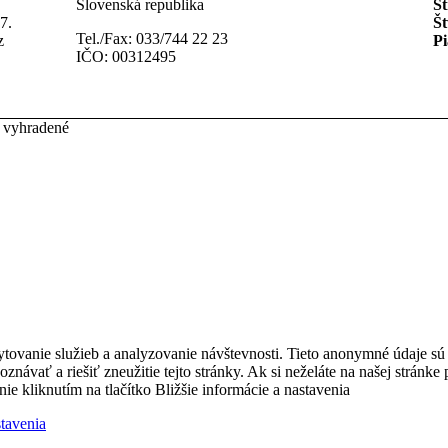
Slovenská republika
St
7.
Št
Tel./Fax: 033/744 22 23
z
Pi
IČO: 00312495
 vyhradené
ytovanie služieb a analyzovanie návštevnosti. Tieto anonymné údaje s
zpoznávať a riešiť zneužitie tejto stránky. Ak si neželáte na našej strá
nie kliknutím na tlačítko Bližšie informácie a nastavenia
stavenia