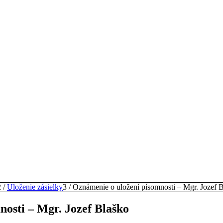
2
/
Uloženie zásielky
3
/
Oznámenie o uložení písomnosti – Mgr. Jozef 
osti – Mgr. Jozef Blaško