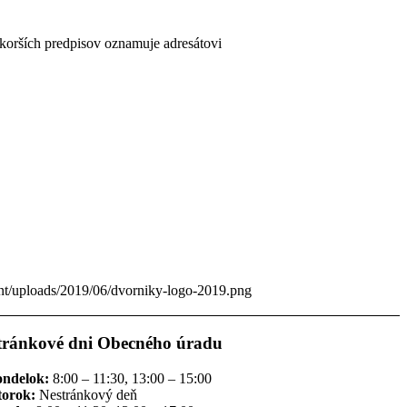
skorších predpisov oznamuje adresátovi
ent/uploads/2019/06/dvorniky-logo-2019.png
tránkové dni Obecného úradu
ondelok:
8:00 – 11:30, 13:00 – 15:00
torok:
Nestránkový deň