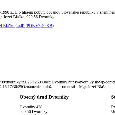
/1998 Z. z. o hlásení pobytu občanov Slovenskej republiky v znení ne
r. Jozef Blaško, 920 56 Dvorníky.
ef Blaško (.pdf) (PDF, 67,40 KB)
/08/dvorniky.jpg
250
250
Obec Dvorníky
https://dvorniky.sk/wp-cont
0-16 17:36:25
Oznámenie o uložení písomnosti – Mgr. Jozef Blaško
Obecný úrad Dvorníky
S
Dvorníky 428
P
á
920 56 Dvorníky
U