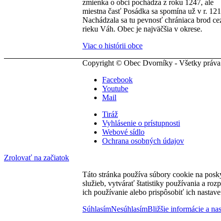
zmienka o obci pochádza z roku 1247, ale
miestna časť Posádka sa spomína už v r. 121
Nachádzala sa tu pevnosť chrániaca brod ce
rieku Váh. Obec je najväčšia v okrese.
Viac o histórii obce
Copyright © Obec Dvorníky - Všetky práva
Facebook
Youtube
Mail
Tiráž
Vyhlásenie o prístupnosti
Webové sídlo
Ochrana osobných údajov
Zrolovať na začiatok
Táto stránka používa súbory cookie na posk
služieb, vytvárať štatistiky používania a ro
ich používanie alebo prispôsobiť ich nastave
Súhlasím
Nesúhlasím
Bližšie informácie a na