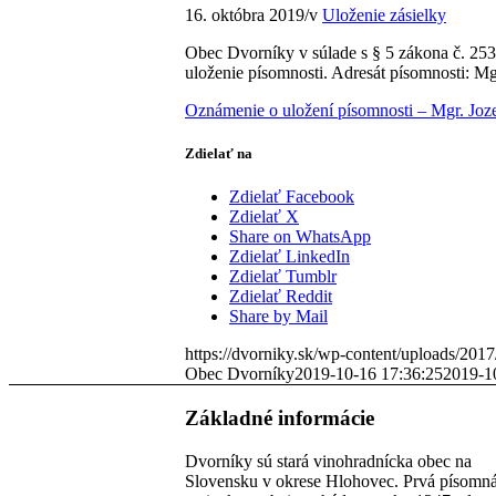
16. októbra 2019
/
v
Uloženie zásielky
Obec Dvorníky v súlade s § 5 zákona č. 253
uloženie písomnosti. Adresát písomnosti: Mg
Oznámenie o uložení písomnosti – Mgr. Joz
Zdielať na
Zdielať Facebook
Zdielať X
Share on WhatsApp
Zdielať LinkedIn
Zdielať Tumblr
Zdielať Reddit
Share by Mail
https://dvorniky.sk/wp-content/uploads/2017
Obec Dvorníky
2019-10-16 17:36:25
2019-1
Základné informácie
Dvorníky sú stará vinohradnícka obec na
Slovensku v okrese Hlohovec. Prvá písomn