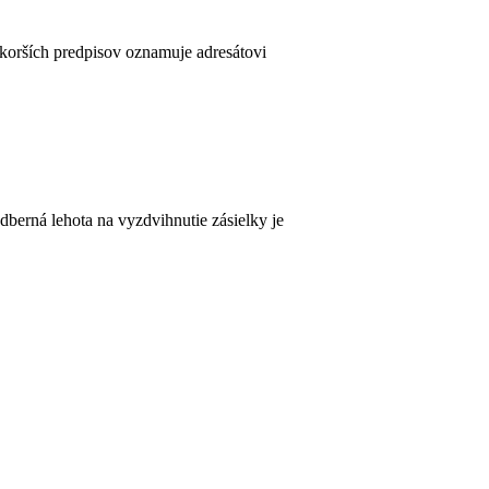
skorších predpisov oznamuje adresátovi
berná lehota na vyzdvihnutie zásielky je