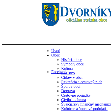
Úvod
Obec
História obce
Symboly obce
Kultúra
Facebook
Školstvo
Cirkev v obci
Rekreácia a cestovný ruch
Šport v obci
Doprava
Cestovné poriadky
Civilná ochrana
Švajčiarsky finančný mechani
Kultúrne a športové podujatia