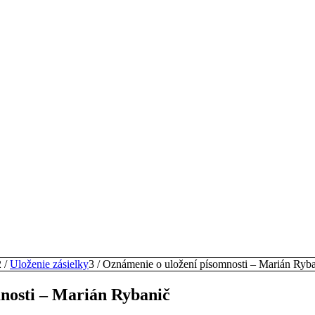
2
/
Uloženie zásielky
3
/
Oznámenie o uložení písomnosti – Marián Ryb
nosti – Marián Rybanič