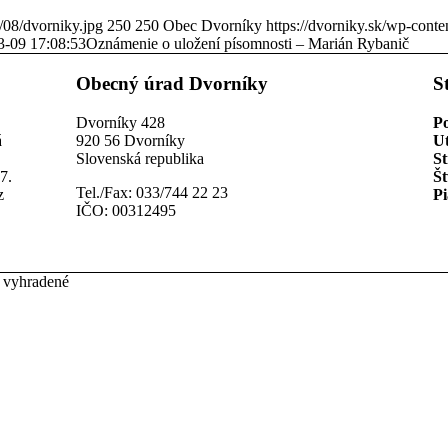
/08/dvorniky.jpg
250
250
Obec Dvorníky
https://dvorniky.sk/wp-cont
3-09 17:08:53
Oznámenie o uložení písomnosti – Marián Rybanič
Obecný úrad Dvorníky
S
Dvorníky 428
P
á
920 56 Dvorníky
U
Slovenská republika
St
7.
Št
Tel./Fax: 033/744 22 23
z
Pi
IČO: 00312495
 vyhradené