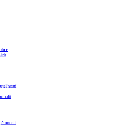
 obce
žieb
uteľností
ormalít
 činnosti