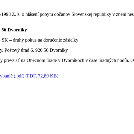
/1998 Z. z. o hlásení pobytu občanov Slovenskej republiky v znení ne
0 56 Dvorníky
 SK – druhý pokus na doručenie zásielky
y, Poštový úrad 6, 920 56 Dvorníky
ky prevziať na Obecnom úrade v Dvorníkoch v čase úradných hodín. Od
ybanič (.pdf) (PDF, 72,89 KB)