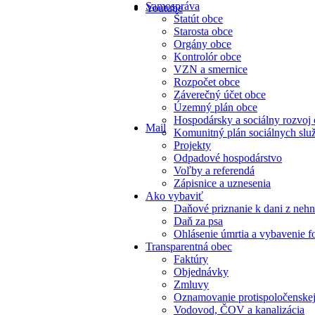
Samospráva
Youtube
Štatút obce
Starosta obce
Orgány obce
Kontrolór obce
VZN a smernice
Rozpočet obce
Záverečný účet obce
Územný plán obce
Hospodársky a sociálny rozvoj
Mail
Komunitný plán sociálnych slu
Projekty
Odpadové hospodárstvo
Voľby a referendá
Zápisnice a uznesenia
Ako vybaviť
Daňové priznanie k dani z nehn
Daň za psa
Ohlásenie úmrtia a vybavenie f
Transparentná obec
Faktúry
Objednávky
Zmluvy
Oznamovanie protispoločenskej
Vodovod, ČOV a kanalizácia