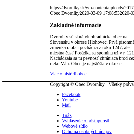
https://dvorniky.sk/wp-content/uploads/2017
Obec Dvorníky
2020-03-09 17:08:53
2020-0
Základné informácie
Dvorníky sú stará vinohradnícka obec na
Slovensku v okrese Hlohovec. Prvá písomn
zmienka o obci pochádza z roku 1247, ale
miestna časť Posádka sa spomína už v r. 121
Nachádzala sa tu pevnosť chrániaca brod ce
rieku Váh. Obec je najväčšia v okrese.
Viac o histórii obce
Copyright © Obec Dvorníky - Všetky práva
Facebook
Youtube
Mail
Tiráž
Vyhlásenie o prístupnosti
Webové sídlo
Ochrana osobných údajov