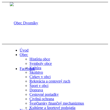
Úvod
Obec
História obce
Symboly obce
Kultúra
Facebook
Školstvo
Cirkev v obci
Rekreácia a cestovný ruch
Šport v obci
Doprava
Cestovné poriadky
Civilná ochrana
Švajčiarsky finančný mechanizmus
Kultúrne a športové podujatia