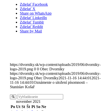
Zdielať Facebook
Zdielať X
Share on WhatsApp
Zdielať LinkedIn
Zdielať Tumblr
Zdielať Reddit
Share by Mail
https://dvorniky.sk/wp-content/uploads/2019/06/dvorniky-
logo-2019.png
0
0
Obec Dvorníky
https://dvorniky.sk/wp-content/uploads/2019/06/dvorniky-
logo-2019.png
Obec Dvorníky
2021-11-16 14:44:01
2021-
11-16 14:44:01
Oznámenie o uložení písomnosti –
Stanislav Košař
november 2021
Po
Ut
St
Št
Pi
So
Ne