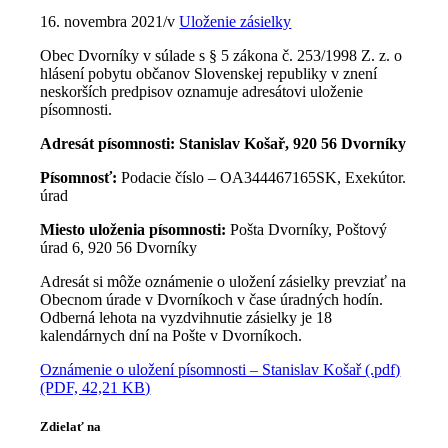
16. novembra 2021
/
v
Uloženie zásielky
Obec Dvorníky v súlade s § 5 zákona č. 253/1998 Z. z. o
hlásení pobytu občanov Slovenskej republiky v znení
neskorších predpisov oznamuje adresátovi uloženie
písomnosti.
Adresát písomnosti: Stanislav Košař, 920 56 Dvorníky
Písomnosť:
Podacie číslo – OA344467165SK, Exekútor.
úrad
Miesto uloženia písomnosti:
Pošta Dvorníky, Poštový
úrad 6, 920 56 Dvorníky
Adresát si môže oznámenie o uložení zásielky prevziať na
Obecnom úrade v Dvorníkoch v čase úradných hodín.
Odberná lehota na vyzdvihnutie zásielky je 18
kalendárnych dní na Pošte v Dvorníkoch.
Oznámenie o uložení písomnosti – Stanislav Košař (.pdf)
(PDF, 42,21 KB)
Zdielať na