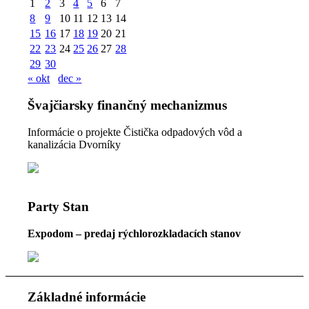
1
2
3
4
5
6
7
8
9
10
11
12
13
14
15
16
17
18
19
20
21
22
23
24
25
26
27
28
29
30
« okt
dec »
Švajčiarsky finančný mechanizmus
Informácie o projekte Čistička odpadových vôd a
kanalizácia Dvorníky
Party Stan
Expodom – predaj rýchlorozkladacích stanov
Základné informácie