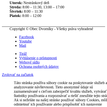
Utorok:
Nestránkový deň
Streda:
8:00 – 11:30, 13:00 – 17:00
Štvrtok:
8:00 – 11:30
Piatok:
8:00 – 12:00
Copyright © Obec Dvorníky - Všetky práva vyhradené
Facebook
Youtube
Mail
Tiráž
Vyhlásenie o prístupnosti
Webové sídlo
Ochrana osobných údajov
Zrolovať na začiatok
Táto stránka používa súbory cookie na poskytovanie služieb 
analyzovanie návštevnosti. Tieto anonymné údaje sú
zaznamenávané s cieľom zabezpečiť kvalitu služieb, vytvárať
štatistiky používania a rozpoznávať a riešiť zneužitie tejto str
Ak si neželáte na našej stránke používať súbory Cookies, mô
odmietnuť ich používanie alebo prispôsobiť ich nastavenie