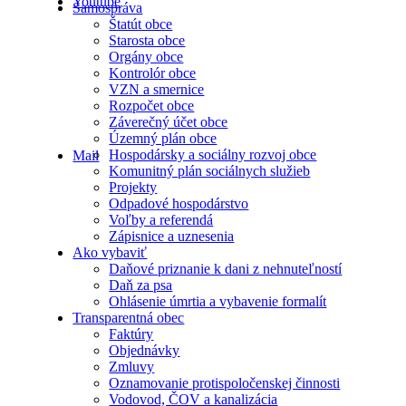
Youtube
Samospráva
Štatút obce
Starosta obce
Orgány obce
Kontrolór obce
VZN a smernice
Rozpočet obce
Záverečný účet obce
Územný plán obce
Hospodársky a sociálny rozvoj obce
Mail
Komunitný plán sociálnych služieb
Projekty
Odpadové hospodárstvo
Voľby a referendá
Zápisnice a uznesenia
Ako vybaviť
Daňové priznanie k dani z nehnuteľností
Daň za psa
Ohlásenie úmrtia a vybavenie formalít
Transparentná obec
Faktúry
Objednávky
Zmluvy
Oznamovanie protispoločenskej činnosti
Vodovod, ČOV a kanalizácia