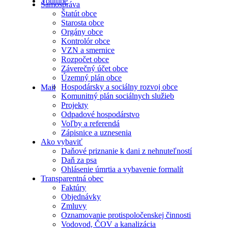
Youtube
Samospráva
Štatút obce
Starosta obce
Orgány obce
Kontrolór obce
VZN a smernice
Rozpočet obce
Záverečný účet obce
Územný plán obce
Hospodársky a sociálny rozvoj obce
Mail
Komunitný plán sociálnych služieb
Projekty
Odpadové hospodárstvo
Voľby a referendá
Zápisnice a uznesenia
Ako vybaviť
Daňové priznanie k dani z nehnuteľností
Daň za psa
Ohlásenie úmrtia a vybavenie formalít
Transparentná obec
Faktúry
Objednávky
Zmluvy
Oznamovanie protispoločenskej činnosti
Vodovod, ČOV a kanalizácia