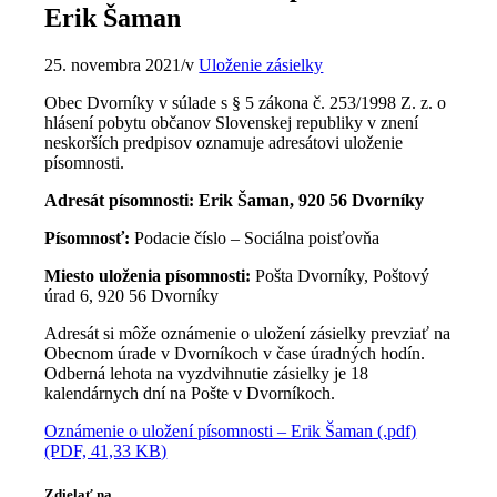
Erik Šaman
25. novembra 2021
/
v
Uloženie zásielky
Obec Dvorníky v súlade s § 5 zákona č. 253/1998 Z. z. o
hlásení pobytu občanov Slovenskej republiky v znení
neskorších predpisov oznamuje adresátovi uloženie
písomnosti.
Adresát písomnosti: Erik Šaman, 920 56 Dvorníky
Písomnosť:
Podacie číslo – Sociálna poisťovňa
Miesto uloženia písomnosti:
Pošta Dvorníky, Poštový
úrad 6, 920 56 Dvorníky
Adresát si môže oznámenie o uložení zásielky prevziať na
Obecnom úrade v Dvorníkoch v čase úradných hodín.
Odberná lehota na vyzdvihnutie zásielky je 18
kalendárnych dní na Pošte v Dvorníkoch.
Oznámenie o uložení písomnosti – Erik Šaman (.pdf)
(PDF, 41,33 KB)
Zdielať na