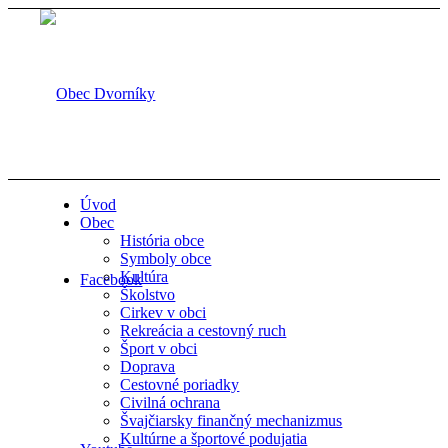
Úvod
Obec
História obce
Symboly obce
Kultúra
Facebook
Školstvo
Cirkev v obci
Rekreácia a cestovný ruch
Šport v obci
Doprava
Cestovné poriadky
Civilná ochrana
Švajčiarsky finančný mechanizmus
Kultúrne a športové podujatia