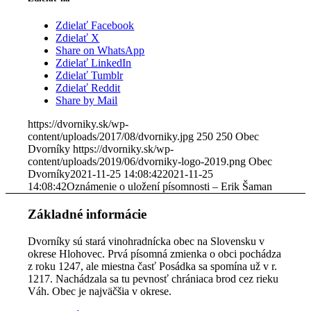
Zdielať Facebook
Zdielať X
Share on WhatsApp
Zdielať LinkedIn
Zdielať Tumblr
Zdielať Reddit
Share by Mail
https://dvorniky.sk/wp-
content/uploads/2017/08/dvorniky.jpg
250
250
Obec
Dvorníky
https://dvorniky.sk/wp-
content/uploads/2019/06/dvorniky-logo-2019.png
Obec
Dvorníky
2021-11-25 14:08:42
2021-11-25
14:08:42
Oznámenie o uložení písomnosti – Erik Šaman
Základné informácie
Dvorníky sú stará vinohradnícka obec na Slovensku v
okrese Hlohovec. Prvá písomná zmienka o obci pochádza
z roku 1247, ale miestna časť Posádka sa spomína už v r.
1217. Nachádzala sa tu pevnosť chrániaca brod cez rieku
Váh. Obec je najväčšia v okrese.