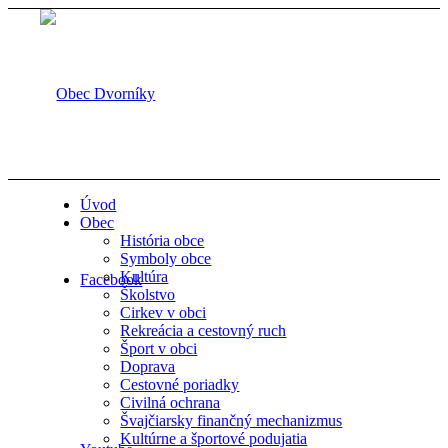
Úvod
Obec
História obce
Symboly obce
Kultúra
Facebook
Školstvo
Cirkev v obci
Rekreácia a cestovný ruch
Šport v obci
Doprava
Cestovné poriadky
Civilná ochrana
Švajčiarsky finančný mechanizmus
Kultúrne a športové podujatia