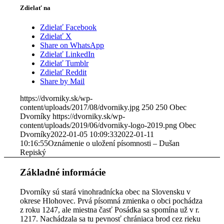
Zdielať na
Zdielať Facebook
Zdielať X
Share on WhatsApp
Zdielať LinkedIn
Zdielať Tumblr
Zdielať Reddit
Share by Mail
https://dvorniky.sk/wp-
content/uploads/2017/08/dvorniky.jpg
250
250
Obec
Dvorníky
https://dvorniky.sk/wp-
content/uploads/2019/06/dvorniky-logo-2019.png
Obec
Dvorníky
2022-01-05 10:09:33
2022-01-11
10:16:55
Oznámenie o uložení písomnosti – Dušan
Repiský
Základné informácie
Dvorníky sú stará vinohradnícka obec na Slovensku v
okrese Hlohovec. Prvá písomná zmienka o obci pochádza
z roku 1247, ale miestna časť Posádka sa spomína už v r.
1217. Nachádzala sa tu pevnosť chrániaca brod cez rieku