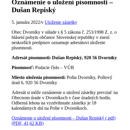
Oznámenie o uložení písomnosti –
Dušan Repiský
5. januára 2022
/
v
Uloženie zásielky
Obec Dvorníky v súlade s § 5 zákona č. 253/1998 Z. z. o
hlásení pobytu občanov Slovenskej republiky v znení
neskorších predpisov oznamuje adresátovi uloženie
písomnosti.
Adresát písomnosti: Dušan Repiský, 920 56 Dvorníky
Písomnosť:
Podacie číslo – VÚB
Miesto uloženia písomnosti:
Pošta Dvorníky, Poštový
úrad 6, 920 56 Dvorníky
Adresát si môže oznámenie o uložení zásielky prevziať na
Obecnom úrade v Dvorníkoch v čase úradných hodín.
Odberná lehota na vyzdvihnutie zásielky je 18
kalendárnych dní na Pošte v Dvorníkoch.
Oznámenie o uložení písomnosti – Dušan Repiský (.pdf)
(PDF, 41,62 KB)