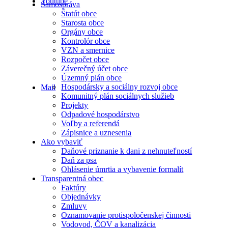
Youtube
Samospráva
Štatút obce
Starosta obce
Orgány obce
Kontrolór obce
VZN a smernice
Rozpočet obce
Záverečný účet obce
Územný plán obce
Hospodársky a sociálny rozvoj obce
Mail
Komunitný plán sociálnych služieb
Projekty
Odpadové hospodárstvo
Voľby a referendá
Zápisnice a uznesenia
Ako vybaviť
Daňové priznanie k dani z nehnuteľností
Daň za psa
Ohlásenie úmrtia a vybavenie formalít
Transparentná obec
Faktúry
Objednávky
Zmluvy
Oznamovanie protispoločenskej činnosti
Vodovod, ČOV a kanalizácia