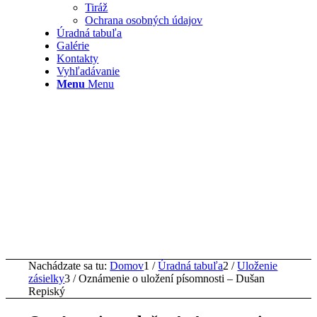
Tiráž
Ochrana osobných údajov
Úradná tabuľa
Galérie
Kontakty
Vyhľadávanie
Menu
Menu
Nachádzate sa tu:
Domov
1
/
Úradná tabuľa
2
/
Uloženie
zásielky
3
/
Oznámenie o uložení písomnosti – Dušan
Repiský