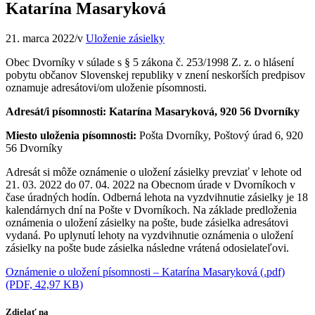
Katarína Masaryková
21. marca 2022
/
v
Uloženie zásielky
Obec Dvorníky v súlade s § 5 zákona č. 253/1998 Z. z. o hlásení
pobytu občanov Slovenskej republiky v znení neskorších predpisov
oznamuje adresátovi/om uloženie písomnosti.
Adresát/i písomnosti: Katarína Masaryková, 920 56 Dvorníky
Miesto uloženia písomnosti:
Pošta Dvorníky, Poštový úrad 6, 920
56 Dvorníky
Adresát si môže oznámenie o uložení zásielky prevziať v lehote od
21. 03. 2022 do 07. 04. 2022 na Obecnom úrade v Dvorníkoch v
čase úradných hodín. Odberná lehota na vyzdvihnutie zásielky je 18
kalendárnych dní na Pošte v Dvorníkoch. Na základe predloženia
oznámenia o uložení zásielky na pošte, bude zásielka adresátovi
vydaná. Po uplynutí lehoty na vyzdvihnutie oznámenia o uložení
zásielky na pošte bude zásielka následne vrátená odosielateľovi.
Oznámenie o uložení písomnosti – Katarína Masaryková (.pdf)
(PDF, 42,97 KB)
Zdielať na