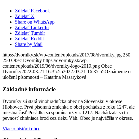
Zdielať Facebook
Zdielať X
Share on WhatsApp
Zdielať LinkedIn
Zdielať Tumblr
Zdielať Reddit
Share by Mail
https://dvorniky.sk/wp-content/uploads/2017/08/dvorniky.jpg
250
250
Obec Dvorníky
https://dvorniky.sk/wp-
content/uploads/2019/06/dvorniky-logo-2019.png
Obec
Dvorníky
2022-03-21 16:35:55
2022-03-21 16:35:55
Oznámenie o
uložení písomnosti – Katarína Masaryková
Základné informácie
Dvorníky sú stará vinohradnícka obec na Slovensku v okrese
Hlohovec. Prvá písomná zmienka o obci pochádza z roku 1247, ale
miestna časť Posádka sa spomína už v r. 1217. Nachádzala sa tu
pevnosť chrániaca brod cez rieku Váh. Obec je najväčšia v okrese.
Viac o histórii obce