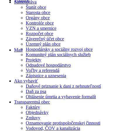
Youtube
Samospráva
Štatút obce
Starosta obce
Orgány obce
Kontrolór obce
VZN a smernice
Rozpočet obce
Záverečný účet obce
Územný plán obce
Hospodársky a sociálny rozvoj obce
Mail
Komunitný plán sociálnych služieb
Projekty
Odpadové hospodárstvo
Voľby a referendá
Zápisnice a uznesenia
Ako vybaviť
Daňové priznanie k dani z nehnuteľností
Daň za psa
Ohlásenie úmrtia a vybavenie formalít
Transparentná obec
Faktúry
Objednávky
Zmluvy
Oznamovanie protispoločenskej činnosti
Vodovod, ČOV a kanalizácia