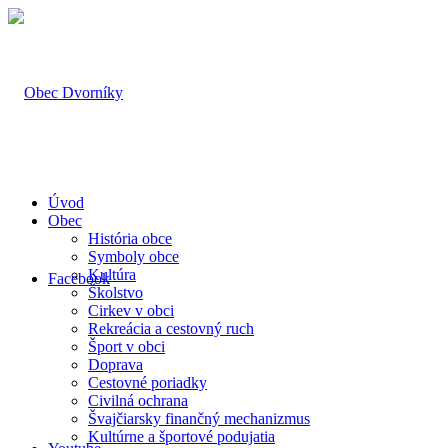
Úvod
Obec
História obce
Symboly obce
Kultúra
Facebook
Školstvo
Cirkev v obci
Rekreácia a cestovný ruch
Šport v obci
Doprava
Cestovné poriadky
Civilná ochrana
Švajčiarsky finančný mechanizmus
Kultúrne a športové podujatia