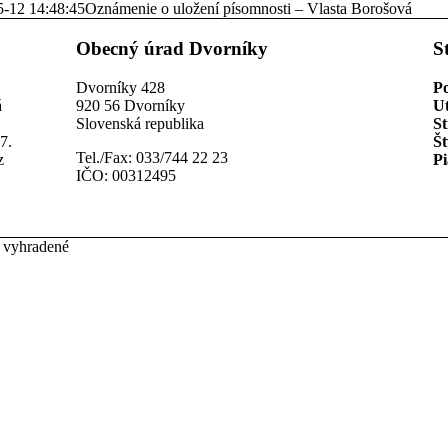
5-12 14:48:45
Oznámenie o uložení písomnosti – Vlasta Borošová
Obecný úrad Dvorníky
S
Dvorníky 428
P
á
920 56 Dvorníky
U
Slovenská republika
St
7.
Št
Tel./Fax: 033/744 22 23
z
Pi
IČO: 00312495
 vyhradené