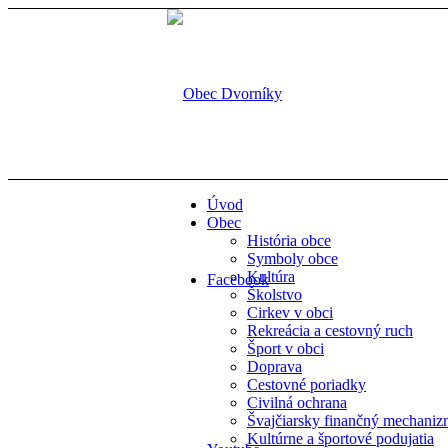
Úvod
Obec
História obce
Symboly obce
Kultúra
Facebook
Školstvo
Cirkev v obci
Rekreácia a cestovný ruch
Šport v obci
Doprava
Cestovné poriadky
Civilná ochrana
Švajčiarsky finančný mechani
Kultúrne a športové podujatia