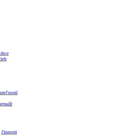
 obce
žieb
uteľností
ormalít
 činnosti