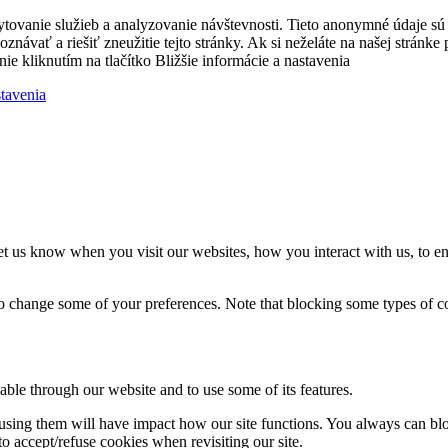
ytovanie služieb a analyzovanie návštevnosti. Tieto anonymné údaje s
zpoznávať a riešiť zneužitie tejto stránky. Ak si neželáte na našej strá
nie kliknutím na tlačítko Bližšie informácie a nastavenia
stavenia
t us know when you visit our websites, how you interact with us, to en
lso change some of your preferences. Note that blocking some types of 
able through our website and to use some of its features.
refusing them will have impact how our site functions. You always can b
o accept/refuse cookies when revisiting our site.