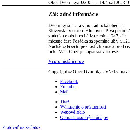
Obec Dvorníky
2023-05-11 14:45:21
2023-0
Základné informácie
Dvorníky sú stará vinohradnícka obec na
Slovensku v okrese Hlohovec. Prvá písomn
zmienka o obci pochádza z roku 1247, ale
miestna časť Posádka sa spomína už v r. 121
Nachádzala sa tu pevnosť chrániaca brod ce
rieku Váh. Obec je najväčšia v okrese.
Viac o histórii obce
Copyright © Obec Dvorníky - Všetky práva
Facebook
Youtube
Mail
Tiráž
Vyhlásenie o prístupnosti
Webové sídlo
Ochrana osobných údajov
Zrolovať na začiatok