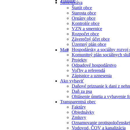
Youtube
Samospráva
Štatút obce
Starosta obce
Orgány obce
Kontrolór obce
VZN a smernice
Rozpočet obce
Záverečný účet obce
Územný plán obce
Hospodársky a sociálny rozvoj
Mail
Komunitný plán sociálnych slu
Projekty
Odpadové hospodárstvo
Voľby a referendá
Zápisnice a uznesenia
Ako vybaviť
Daňové priznanie k dani z nehn
Daň za psa
Ohlásenie úmrtia a vybavenie f
Transparentná obec
Faktúry
Objednávky
Zmluvy
Oznamovanie protispoločenskej
Vodovod, ČOV a kanalizácia