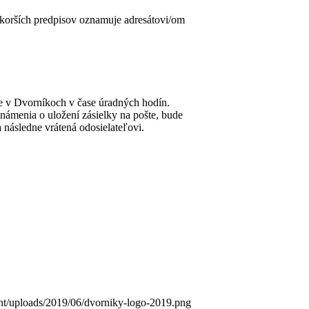
skorších predpisov oznamuje adresátovi/om
de v Dvorníkoch v čase úradných hodín.
námenia o uložení zásielky na pošte, bude
 následne vrátená odosielateľovi.
ent/uploads/2019/06/dvorniky-logo-2019.png