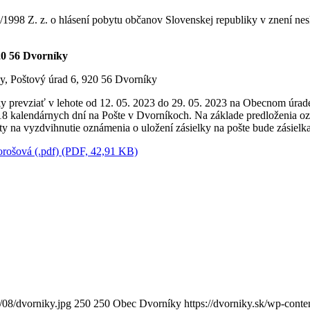
/1998 Z. z. o hlásení pobytu občanov Slovenskej republiky v znení ne
20 56 Dvorníky
y, Poštový úrad 6, 920 56 Dvorníky
ky prevziať v lehote od 12. 05. 2023 do 29. 05. 2023 na Obecnom úra
 18 kalendárnych dní na Pošte v Dvorníkoch. Na základe predloženia oz
ty na vyzdvihnutie oznámenia o uložení zásielky na pošte bude zásielka
orošová (.pdf) (PDF, 42,91 KB)
/08/dvorniky.jpg
250
250
Obec Dvorníky
https://dvorniky.sk/wp-cont