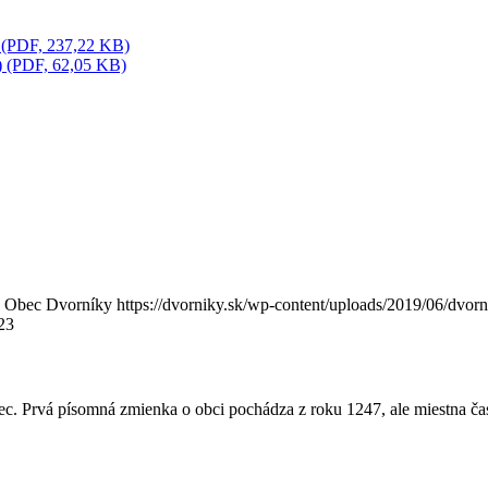
) (PDF, 237,22 KB)
f) (PDF, 62,05 KB)
Obec Dvorníky
https://dvorniky.sk/wp-content/uploads/2019/06/dvor
23
c. Prvá písomná zmienka o obci pochádza z roku 1247, ale miestna ča