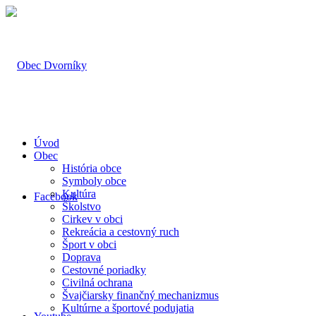
Úvod
Obec
História obce
Symboly obce
Kultúra
Facebook
Školstvo
Cirkev v obci
Rekreácia a cestovný ruch
Šport v obci
Doprava
Cestovné poriadky
Civilná ochrana
Švajčiarsky finančný mechanizmus
Kultúrne a športové podujatia