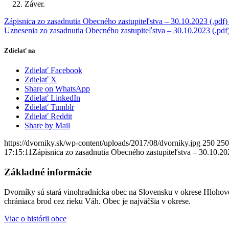
Záver.
Zápisnica zo zasadnutia Obecného zastupiteľstva – 30.10.2023 (.pdf
Uznesenia zo zasadnutia Obecného zastupiteľstva – 30.10.2023 (.pd
Zdielať na
Zdielať Facebook
Zdielať X
Share on WhatsApp
Zdielať LinkedIn
Zdielať Tumblr
Zdielať Reddit
Share by Mail
https://dvorniky.sk/wp-content/uploads/2017/08/dvorniky.jpg
250
250
17:15:11
Zápisnica zo zasadnutia Obecného zastupiteľstva – 30.10.20
Základné informácie
Dvorníky sú stará vinohradnícka obec na Slovensku v okrese Hlohove
chrániaca brod cez rieku Váh. Obec je najväčšia v okrese.
Viac o histórii obce