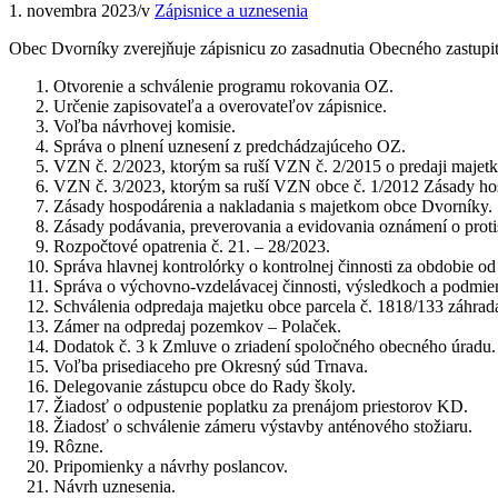
1. novembra 2023
/
v
Zápisnice a uznesenia
Obec Dvorníky zverejňuje zápisnicu zo zasadnutia Obecného zastupit
Otvorenie a schválenie programu rokovania OZ.
Určenie zapisovateľa a overovateľov zápisnice.
Voľba návrhovej komisie.
Správa o plnení uznesení z predchádzajúceho OZ.
VZN č. 2/2023, ktorým sa ruší VZN č. 2/2015 o predaji majetk
VZN č. 3/2023, ktorým sa ruší VZN obce č. 1/2012 Zásady ho
Zásady hospodárenia a nakladania s majetkom obce Dvorníky.
Zásady podávania, preverovania a evidovania oznámení o protis
Rozpočtové opatrenia č. 21. – 28/2023.
Správa hlavnej kontrolórky o kontrolnej činnosti za obdobie od
Správa o výchovno-vzdelávacej činnosti, výsledkoch a podmi
Schválenia odpredaja majetku obce parcela č. 1818/133 záhrad
Zámer na odpredaj pozemkov – Polaček.
Dodatok č. 3 k Zmluve o zriadení spoločného obecného úradu.
Voľba prisediaceho pre Okresný súd Trnava.
Delegovanie zástupcu obce do Rady školy.
Žiadosť o odpustenie poplatku za prenájom priestorov KD.
Žiadosť o schválenie zámeru výstavby anténového stožiaru.
Rôzne.
Pripomienky a návrhy poslancov.
Návrh uznesenia.