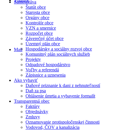
Youtube
Samospráva
Štatút obce
Starosta obce
Orgány obce
Kontrolór obce
VZN a smernice
Rozpočet obce
Záverečný účet obce
Územný plán obce
Hospodársky a sociálny rozvoj obce
Mail
Komunitný plán sociálnych služieb
Projekty
Odpadové hospodárstvo
Voľby a referendá
Zápisnice a uznesenia
Ako vybaviť
Daňové priznanie k dani z nehnuteľností
Daň za psa
Ohlásenie úmrtia a vybavenie formalít
Transparentná obec
Faktúry
Objednávky
Zmluvy
Oznamovanie protispoločenskej činnosti
Vodovod, ČOV a kanalizácia