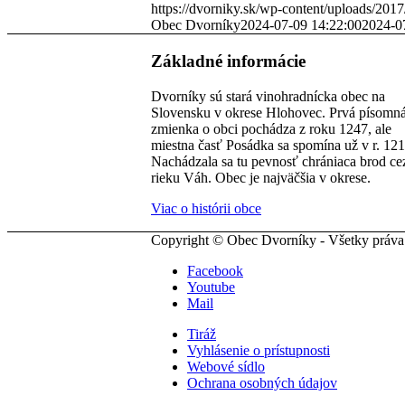
https://dvorniky.sk/wp-content/uploads/2017
Obec Dvorníky
2024-07-09 14:22:00
2024-0
Základné informácie
Dvorníky sú stará vinohradnícka obec na
Slovensku v okrese Hlohovec. Prvá písomn
zmienka o obci pochádza z roku 1247, ale
miestna časť Posádka sa spomína už v r. 121
Nachádzala sa tu pevnosť chrániaca brod ce
rieku Váh. Obec je najväčšia v okrese.
Viac o histórii obce
Copyright © Obec Dvorníky - Všetky práva
Facebook
Youtube
Mail
Tiráž
Vyhlásenie o prístupnosti
Webové sídlo
Ochrana osobných údajov