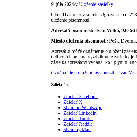
9. júla 2024
/
v
Uloženie zásielky
Obec Dvorníky v súlade s § 5 zákona č. 253
uloženie písomnosti.
Adresát/i písomnosti: Ivan Volko, 920 56
Miesto uloženia písomnosti:
Pošta Dvorník
Adresát si môže oznámenie o uložení zásiel
Odberná lehota na vyzdvihnutie zásielky je
zásielka adresátovi vydaná. Po uplynutí leho
Oznámenie o uložení písomnosti – Ivan Vol
Zdielať na
Zdielať Facebook
Zdielať X
Share on WhatsApp
Zdielať LinkedIn
Zdielať Tumblr
Zdielať Reddit
Share by Mail