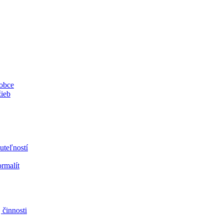
 obce
žieb
uteľností
ormalít
 činnosti