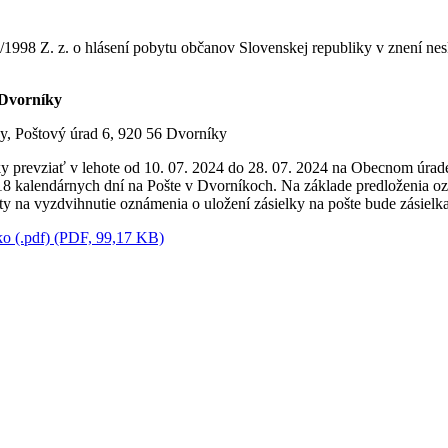
/1998 Z. z. o hlásení pobytu občanov Slovenskej republiky v znení ne
 Dvorníky
y, Poštový úrad 6, 920 56 Dvorníky
ky prevziať v lehote od 10. 07. 2024 do 28. 07. 2024 na Obecnom úra
 18 kalendárnych dní na Pošte v Dvorníkoch. Na základe predloženia oz
ty na vyzdvihnutie oznámenia o uložení zásielky na pošte bude zásielka
ko (.pdf) (PDF, 99,17 KB)