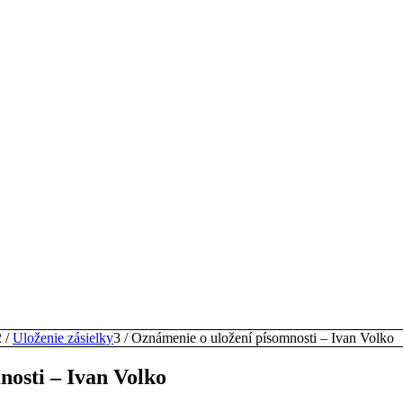
2
/
Uloženie zásielky
3
/
Oznámenie o uložení písomnosti – Ivan Volko
nosti – Ivan Volko