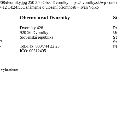
/08/dvorniky.jpg
250
250
Obec Dvorníky
https://dvorniky.sk/wp-cont
7-12 14:24:53
Oznámenie o uložení písomnosti – Ivan Volko
Obecný úrad Dvorníky
S
Dvorníky 428
P
á
920 56 Dvorníky
U
Slovenská republika
St
7.
Št
Tel./Fax: 033/744 22 23
z
Pi
IČO: 00312495
 vyhradené