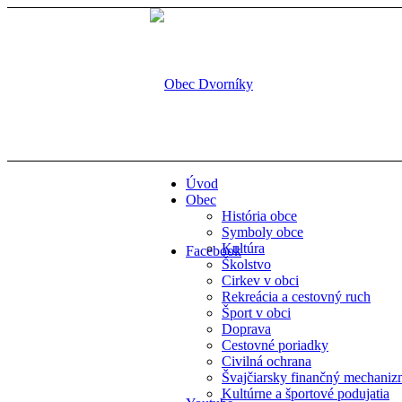
Úvod
Obec
História obce
Symboly obce
Kultúra
Facebook
Školstvo
Cirkev v obci
Rekreácia a cestovný ruch
Šport v obci
Doprava
Cestovné poriadky
Civilná ochrana
Švajčiarsky finančný mechani
Kultúrne a športové podujatia