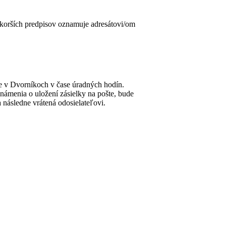
skorších predpisov oznamuje adresátovi/om
de v Dvorníkoch v čase úradných hodín.
námenia o uložení zásielky na pošte, bude
 následne vrátená odosielateľovi.