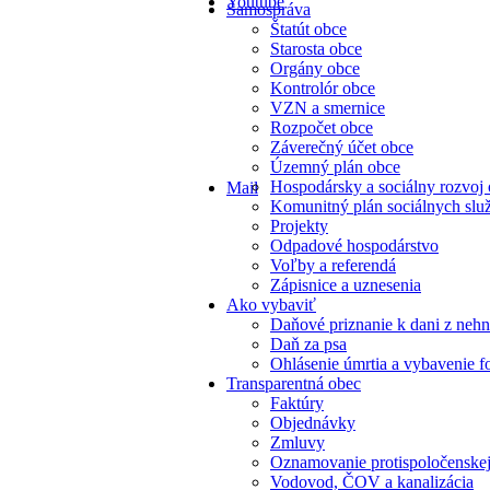
Youtube
Samospráva
Štatút obce
Starosta obce
Orgány obce
Kontrolór obce
VZN a smernice
Rozpočet obce
Záverečný účet obce
Územný plán obce
Hospodársky a sociálny rozvoj
Mail
Komunitný plán sociálnych slu
Projekty
Odpadové hospodárstvo
Voľby a referendá
Zápisnice a uznesenia
Ako vybaviť
Daňové priznanie k dani z nehn
Daň za psa
Ohlásenie úmrtia a vybavenie f
Transparentná obec
Faktúry
Objednávky
Zmluvy
Oznamovanie protispoločenskej
Vodovod, ČOV a kanalizácia