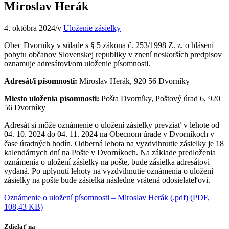
Miroslav Herák
4. októbra 2024
/
v
Uloženie zásielky
Obec Dvorníky v súlade s § 5 zákona č. 253/1998 Z. z. o hlásení
pobytu občanov Slovenskej republiky v znení neskorších predpisov
oznamuje adresátovi/om uloženie písomnosti.
Adresát/i písomnosti:
Miroslav Herák, 920 56 Dvorníky
Miesto uloženia písomnosti:
Pošta Dvorníky, Poštový úrad 6, 920
56 Dvorníky
Adresát si môže oznámenie o uložení zásielky prevziať v lehote od
04. 10. 2024 do 04. 11. 2024 na Obecnom úrade v Dvorníkoch v
čase úradných hodín. Odberná lehota na vyzdvihnutie zásielky je 18
kalendárnych dní na Pošte v Dvorníkoch. Na základe predloženia
oznámenia o uložení zásielky na pošte, bude zásielka adresátovi
vydaná. Po uplynutí lehoty na vyzdvihnutie oznámenia o uložení
zásielky na pošte bude zásielka následne vrátená odosielateľovi.
Oznámenie o uložení písomnosti – Miroslav Herák (.pdf) (PDF,
108,43 KB)
Zdielať na