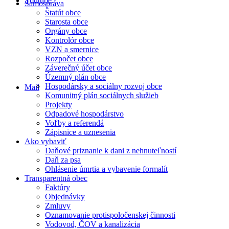
Youtube
Samospráva
Štatút obce
Starosta obce
Orgány obce
Kontrolór obce
VZN a smernice
Rozpočet obce
Záverečný účet obce
Územný plán obce
Hospodársky a sociálny rozvoj obce
Mail
Komunitný plán sociálnych služieb
Projekty
Odpadové hospodárstvo
Voľby a referendá
Zápisnice a uznesenia
Ako vybaviť
Daňové priznanie k dani z nehnuteľností
Daň za psa
Ohlásenie úmrtia a vybavenie formalít
Transparentná obec
Faktúry
Objednávky
Zmluvy
Oznamovanie protispoločenskej činnosti
Vodovod, ČOV a kanalizácia