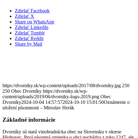
Zdielať Facebook
Zdielať X
Share on WhatsApp
Zdielať LinkedIn
Zdielať Tumblr
Zdielať Reddit
Share by Mail
https://dvorniky.sk/wp-content/uploads/2017/08/dvorniky.jpg
250
250
Obec Dvorníky
https://dvorniky.sk/wp-
content/uploads/2019/06/dvorniky-logo-2019.png
Obec
Dvorníky
2024-10-04 14:57:57
2024-10-10 15:01:50
Oznámenie o
uložení písomnosti – Miroslav Herák
Základné informácie
Dvorníky sú stará vinohradnícka obec na Slovensku v okrese
Hlohovec. Prvá písomná zmienka o obci pochádza z roku 1247, ale