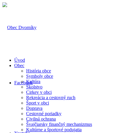
Úvod
Obec
História obce
Symboly obce
Kultúra
Facebook
Školstvo
Cirkev v obci
Rekreácia a cestovný ruch
Šport v obci
Doprava
Cestovné poriadky
Civilná ochrana
Švajčiarsky finančný mechanizmus
Kultúrne a športové podujatia