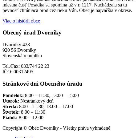
miestna časť Posádka sa spomína už v r. 1217. Nachádzala sa tu
pevnosť chrániaca brod cez rieku Váh. Obec je najväčšia v okrese.
Viac o histórii obce
Obecný úrad Dvorníky
Dvorníky 428
920 56 Dvorníky
Slovenská republika
Tel./Fax: 033/744 22 23
IČO: 00312495
Stránkové dni Obecného úradu
Pondelok:
8:00 – 11:30, 13:00 – 15:00
Utorok:
Nestránkový deň
Streda:
8:00 – 11:30, 13:00 – 17:00
Štvrtok:
8:00 – 11:30
Piatok:
8:00 – 12:00
Copyright © Obec Dvorníky - Všetky práva vyhradené