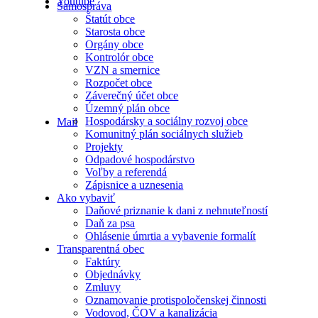
Youtube
Samospráva
Štatút obce
Starosta obce
Orgány obce
Kontrolór obce
VZN a smernice
Rozpočet obce
Záverečný účet obce
Územný plán obce
Hospodársky a sociálny rozvoj obce
Mail
Komunitný plán sociálnych služieb
Projekty
Odpadové hospodárstvo
Voľby a referendá
Zápisnice a uznesenia
Ako vybaviť
Daňové priznanie k dani z nehnuteľností
Daň za psa
Ohlásenie úmrtia a vybavenie formalít
Transparentná obec
Faktúry
Objednávky
Zmluvy
Oznamovanie protispoločenskej činnosti
Vodovod, ČOV a kanalizácia