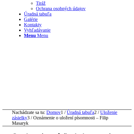
Tiráž
Ochrana osobných údajov
Úradná tabuľa
Galérie
Kontakty
Vyhľadávanie
Menu
Menu
Nachádzate sa tu:
Domov
1
/
Úradná tabuľa
2
/
Uloženie
zásielky
3
/
Oznámenie o uložení písomnosti – Filip
Masaryk