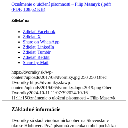
Oznámenie o uložení písomnosti – Filip Masaryk (.pdf)
(PDF, 108,62 KB)
Zdielať na
Zdielať Facebook
Zdielať X
Share on WhatsApp
Zdielať LinkedIn
Zdielať Tumblr
Zdielať Reddit
Share by Mail
https://dvorniky.sk/wp-
content/uploads/2017/08/dvorniky.jpg
250
250
Obec
Dvorníky
https://dvorniky.sk/wp-
content/uploads/2019/06/dvorniky-logo-2019.png
Obec
Dvorníky
2024-10-11 11:07:39
2024-10-16
11:11:15
Oznámenie o uložení písomnosti – Filip Masaryk
Základné informácie
Dvorníky sú stará vinohradnícka obec na Slovensku v
okrese Hlohovec. Prvá písomná zmienka o obci pochádza