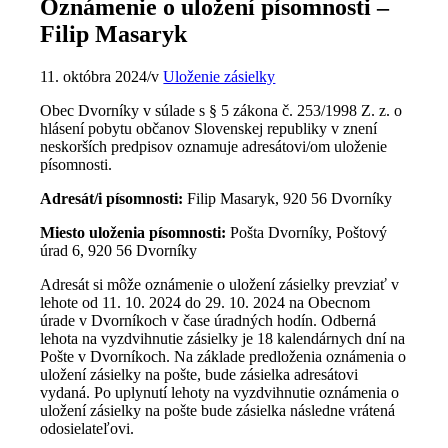
Oznámenie o uložení písomnosti –
Filip Masaryk
11. októbra 2024
/
v
Uloženie zásielky
Obec Dvorníky v súlade s § 5 zákona č. 253/1998 Z. z. o
hlásení pobytu občanov Slovenskej republiky v znení
neskorších predpisov oznamuje adresátovi/om uloženie
písomnosti.
Adresát/i písomnosti:
Filip Masaryk, 920 56 Dvorníky
Miesto uloženia písomnosti:
Pošta Dvorníky, Poštový
úrad 6, 920 56 Dvorníky
Adresát si môže oznámenie o uložení zásielky prevziať v
lehote od 11. 10. 2024 do 29. 10. 2024 na Obecnom
úrade v Dvorníkoch v čase úradných hodín. Odberná
lehota na vyzdvihnutie zásielky je 18 kalendárnych dní na
Pošte v Dvorníkoch. Na základe predloženia oznámenia o
uložení zásielky na pošte, bude zásielka adresátovi
vydaná. Po uplynutí lehoty na vyzdvihnutie oznámenia o
uložení zásielky na pošte bude zásielka následne vrátená
odosielateľovi.