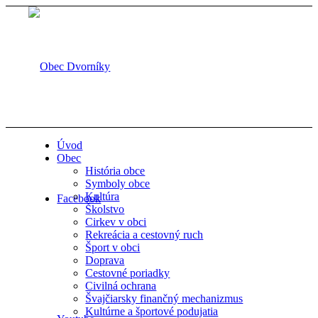
Úvod
Obec
História obce
Symboly obce
Kultúra
Facebook
Školstvo
Cirkev v obci
Rekreácia a cestovný ruch
Šport v obci
Doprava
Cestovné poriadky
Civilná ochrana
Švajčiarsky finančný mechanizmus
Kultúrne a športové podujatia