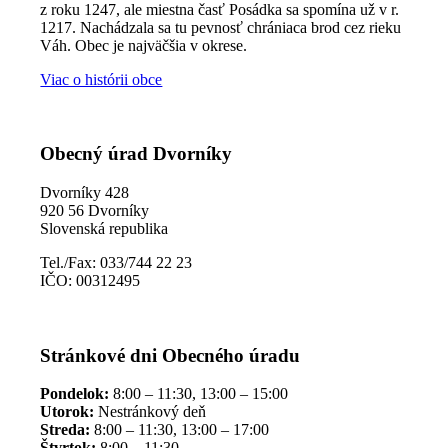
z roku 1247, ale miestna časť Posádka sa spomína už v r.
1217. Nachádzala sa tu pevnosť chrániaca brod cez rieku
Váh. Obec je najväčšia v okrese.
Viac o histórii obce
Obecný úrad Dvorníky
Dvorníky 428
920 56 Dvorníky
Slovenská republika
Tel./Fax: 033/744 22 23
IČO: 00312495
Stránkové dni Obecného úradu
Pondelok:
8:00 – 11:30, 13:00 – 15:00
Utorok:
Nestránkový deň
Streda:
8:00 – 11:30, 13:00 – 17:00
Štvrtok:
8:00 – 11:30