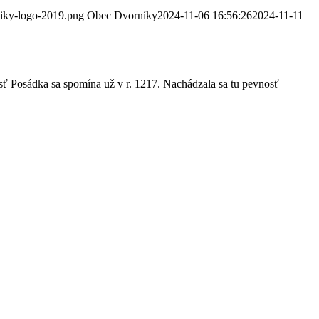
niky-logo-2019.png
Obec Dvorníky
2024-11-06 16:56:26
2024-11-11
sť Posádka sa spomína už v r. 1217. Nachádzala sa tu pevnosť