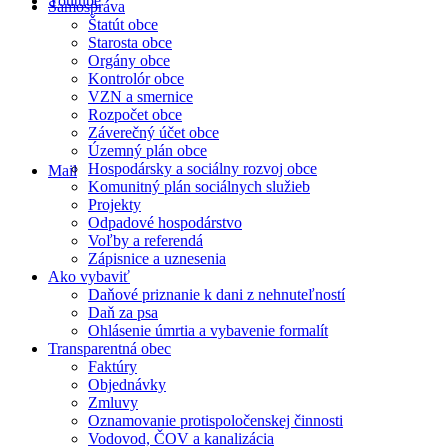
Youtube
Samospráva
Štatút obce
Starosta obce
Orgány obce
Kontrolór obce
VZN a smernice
Rozpočet obce
Záverečný účet obce
Územný plán obce
Hospodársky a sociálny rozvoj obce
Mail
Komunitný plán sociálnych služieb
Projekty
Odpadové hospodárstvo
Voľby a referendá
Zápisnice a uznesenia
Ako vybaviť
Daňové priznanie k dani z nehnuteľností
Daň za psa
Ohlásenie úmrtia a vybavenie formalít
Transparentná obec
Faktúry
Objednávky
Zmluvy
Oznamovanie protispoločenskej činnosti
Vodovod, ČOV a kanalizácia