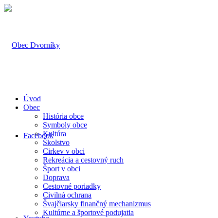
Úvod
Obec
História obce
Symboly obce
Kultúra
Facebook
Školstvo
Cirkev v obci
Rekreácia a cestovný ruch
Šport v obci
Doprava
Cestovné poriadky
Civilná ochrana
Švajčiarsky finančný mechanizmus
Kultúrne a športové podujatia