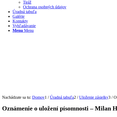
Tiráž
Ochrana osobných údajov
Úradná tabuľa
Galérie
Kontakty
Vyhľadávanie
Menu
Menu
Nachádzate sa tu:
Domov
1
/
Úradná tabuľa
2
/
Uloženie zásielky
3
/
O
Oznámenie o uložení písomnosti – Milan 