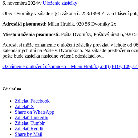
6. novembra 2024
/
v
Uloženie zásielky
Obec Dvorníky v súlade s § 5 zákona č. 253/1998 Z. z. o hlásení po
Adresát/i písomnosti:
Milan Hrabík, 920 56 Dvorníky 2x
Miesto uloženia písomnosti:
Pošta Dvorníky, Poštový úrad 6, 920 5
Adresát si môže oznámenie o uložení zásielky prevziať v lehote od 
kalendárnych dní na Pošte v Dvorníkoch. Na základe predloženia ozná
pošte bude zásielka následne vrátená odosielateľovi.
Oznámenie o uložení písomnosti – Milan Hrabík (.pdf) (PDF, 109,7
Zdielať na
Zdielať Facebook
Zdielať X
Share on WhatsApp
Zdielať LinkedIn
Zdielať Tumblr
Zdielať Reddit
Share by Mail