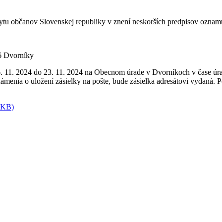
bytu občanov Slovenskej republiky v znení neskorších predpisov oznamu
6 Dvorníky
06. 11. 2024 do 23. 11. 2024 na Obecnom úrade v Dvorníkoch v čase úra
menia o uložení zásielky na pošte, bude zásielka adresátovi vydaná. P
2 KB)