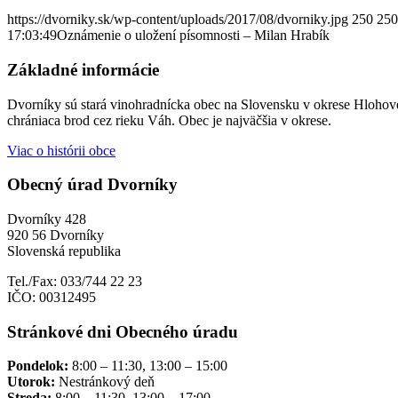
https://dvorniky.sk/wp-content/uploads/2017/08/dvorniky.jpg
250
250
17:03:49
Oznámenie o uložení písomnosti – Milan Hrabík
Základné informácie
Dvorníky sú stará vinohradnícka obec na Slovensku v okrese Hlohove
chrániaca brod cez rieku Váh. Obec je najväčšia v okrese.
Viac o histórii obce
Obecný úrad Dvorníky
Dvorníky 428
920 56 Dvorníky
Slovenská republika
Tel./Fax: 033/744 22 23
IČO: 00312495
Stránkové dni Obecného úradu
Pondelok:
8:00 – 11:30, 13:00 – 15:00
Utorok:
Nestránkový deň
Streda:
8:00 – 11:30, 13:00 – 17:00