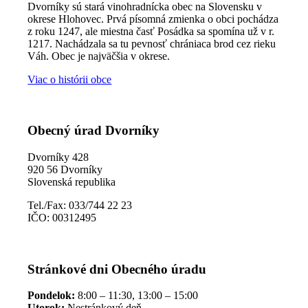
Dvorníky sú stará vinohradnícka obec na Slovensku v
okrese Hlohovec. Prvá písomná zmienka o obci pochádza
z roku 1247, ale miestna časť Posádka sa spomína už v r.
1217. Nachádzala sa tu pevnosť chrániaca brod cez rieku
Váh. Obec je najväčšia v okrese.
Viac o histórii obce
Obecný úrad Dvorníky
Dvorníky 428
920 56 Dvorníky
Slovenská republika
Tel./Fax: 033/744 22 23
IČO: 00312495
Stránkové dni Obecného úradu
Pondelok:
8:00 – 11:30, 13:00 – 15:00
Utorok:
Nestránkový deň