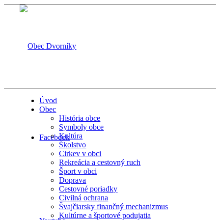
Úvod
Obec
História obce
Symboly obce
Kultúra
Facebook
Školstvo
Cirkev v obci
Rekreácia a cestovný ruch
Šport v obci
Doprava
Cestovné poriadky
Civilná ochrana
Švajčiarsky finančný mechanizmus
Kultúrne a športové podujatia