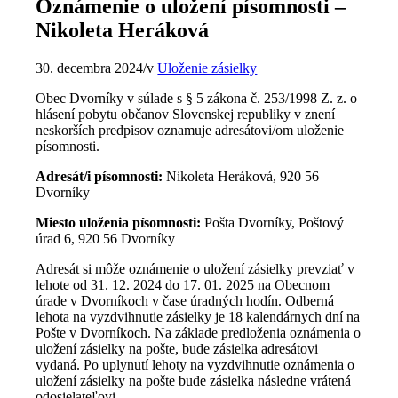
Oznámenie o uložení písomnosti –
Nikoleta Heráková
30. decembra 2024
/
v
Uloženie zásielky
Obec Dvorníky v súlade s § 5 zákona č. 253/1998 Z. z. o
hlásení pobytu občanov Slovenskej republiky v znení
neskorších predpisov oznamuje adresátovi/om uloženie
písomnosti.
Adresát/i písomnosti:
Nikoleta Heráková, 920 56
Dvorníky
Miesto uloženia písomnosti:
Pošta Dvorníky, Poštový
úrad 6, 920 56 Dvorníky
Adresát si môže oznámenie o uložení zásielky prevziať v
lehote od 31. 12. 2024 do 17. 01. 2025 na Obecnom
úrade v Dvorníkoch v čase úradných hodín. Odberná
lehota na vyzdvihnutie zásielky je 18 kalendárnych dní na
Pošte v Dvorníkoch. Na základe predloženia oznámenia o
uložení zásielky na pošte, bude zásielka adresátovi
vydaná. Po uplynutí lehoty na vyzdvihnutie oznámenia o
uložení zásielky na pošte bude zásielka následne vrátená
odosielateľovi.