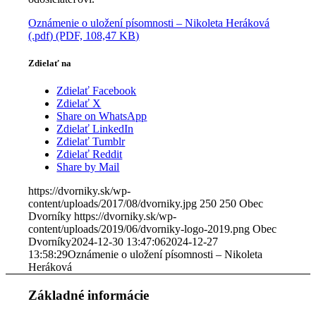
Oznámenie o uložení písomnosti – Nikoleta Heráková
(.pdf) (PDF, 108,47 KB)
Zdielať na
Zdielať Facebook
Zdielať X
Share on WhatsApp
Zdielať LinkedIn
Zdielať Tumblr
Zdielať Reddit
Share by Mail
https://dvorniky.sk/wp-
content/uploads/2017/08/dvorniky.jpg
250
250
Obec
Dvorníky
https://dvorniky.sk/wp-
content/uploads/2019/06/dvorniky-logo-2019.png
Obec
Dvorníky
2024-12-30 13:47:06
2024-12-27
13:58:29
Oznámenie o uložení písomnosti – Nikoleta
Heráková
Základné informácie