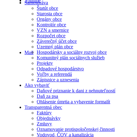
Youtube
Samospráva
Štatút obce
Starosta obce
Orgány obce
Kontrolór obce
VZN a smernice
Rozpočet obce
Záverečný účet obce
Územný plán obce
Hospodársky a sociálny rozvoj obce
Mail
Komunitný plán sociálnych služieb
Projekty
Odpadové hospodárstvo
Voľby a referendá
Zápisnice a uznesenia
Ako vybaviť
Daňové priznanie k dani z nehnuteľností
Daň za psa
Ohlásenie úmrtia a vybavenie formalít
Transparentná obec
Faktúry
Objednávky
Zmluvy
Oznamovanie protispoločenskej činnosti
Vodovod, ČOV a kanalizácia