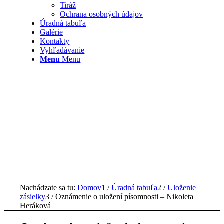
Tiráž
Ochrana osobných údajov
Úradná tabuľa
Galérie
Kontakty
Vyhľadávanie
Menu
Menu
Nachádzate sa tu:
Domov
1
/
Úradná tabuľa
2
/
Uloženie
zásielky
3
/
Oznámenie o uložení písomnosti – Nikoleta
Heráková