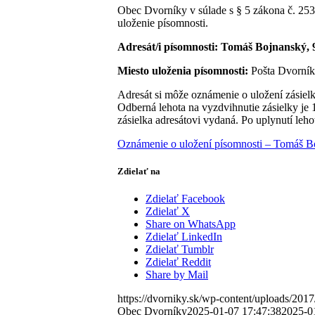
Obec Dvorníky v súlade s § 5 zákona č. 253
uloženie písomnosti.
Adresát/i písomnosti: Tomáš Bojnanský,
Miesto uloženia písomnosti:
Pošta Dvorník
Adresát si môže oznámenie o uložení zásiel
Odberná lehota na vyzdvihnutie zásielky je
zásielka adresátovi vydaná. Po uplynutí leho
Oznámenie o uložení písomnosti – Tomáš B
Zdielať na
Zdielať Facebook
Zdielať X
Share on WhatsApp
Zdielať LinkedIn
Zdielať Tumblr
Zdielať Reddit
Share by Mail
https://dvorniky.sk/wp-content/uploads/2017
Obec Dvorníky
2025-01-07 17:47:38
2025-0