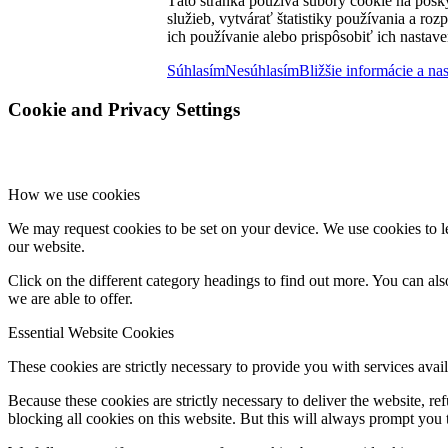
Táto stránka používa súbory cookie na posk
služieb, vytvárať štatistiky používania a ro
ich používanie alebo prispôsobiť ich nastave
Súhlasím
Nesúhlasím
Bližšie informácie a na
Cookie and Privacy Settings
How we use cookies
We may request cookies to be set on your device. We use cookies to le
our website.
Click on the different category headings to find out more. You can a
we are able to offer.
Essential Website Cookies
These cookies are strictly necessary to provide you with services avail
Because these cookies are strictly necessary to deliver the website, 
blocking all cookies on this website. But this will always prompt you t