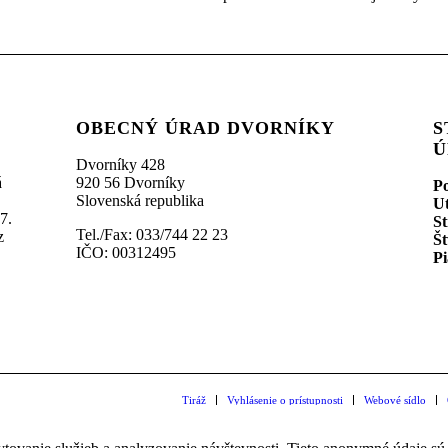
OBECNÝ ÚRAD DVORNÍKY
S
Ú
Dvorníky 428
á
920 56 Dvorníky
P
Slovenská republika
U
7.
St
Tel./Fax: 033/744 22 23
z
Št
IČO: 00312495
Pi
Tiráž
Vyhlásenie o prístupnosti
Webové sídlo