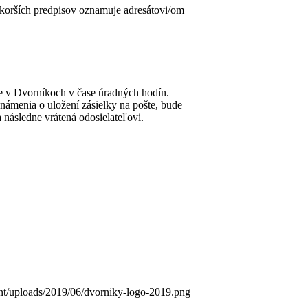
skorších predpisov oznamuje adresátovi/om
de v Dvorníkoch v čase úradných hodín.
námenia o uložení zásielky na pošte, bude
 následne vrátená odosielateľovi.
ent/uploads/2019/06/dvorniky-logo-2019.png