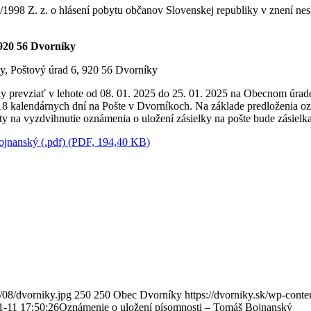
/1998 Z. z. o hlásení pobytu občanov Slovenskej republiky v znení ne
 920 56 Dvorníky
y, Poštový úrad 6, 920 56 Dvorníky
ky prevziať v lehote od 08. 01. 2025 do 25. 01. 2025 na Obecnom úra
 18 kalendárnych dní na Pošte v Dvorníkoch. Na základe predloženia oz
ty na vyzdvihnutie oznámenia o uložení zásielky na pošte bude zásielka
ojnanský (.pdf) (PDF, 194,40 KB)
/08/dvorniky.jpg
250
250
Obec Dvorníky
https://dvorniky.sk/wp-cont
1-11 17:50:26
Oznámenie o uložení písomnosti – Tomáš Bojnanský