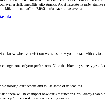
ytovanie služieb a analyzovanie návštevnosti. Tieto anonymné údaje s
zpoznávať a riešiť zneužitie tejto stránky. Ak si neželáte na našej strá
nie kliknutím na tlačítko Bližšie informácie a nastavenia
stavenia
t us know when you visit our websites, how you interact with us, to en
lso change some of your preferences. Note that blocking some types of 
able through our website and to use some of its features.
refusing them will have impact how our site functions. You always can b
o accept/refuse cookies when revisiting our site.