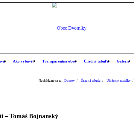
áva
Ako vybaviť
Transparentná obec
Úradná tabuľa
Galérie
Nachádzate sa tu:
Domov
/
Úradná tabuľa
/
Uloženie zásielky
/
ti – Tomáš Bojnanský