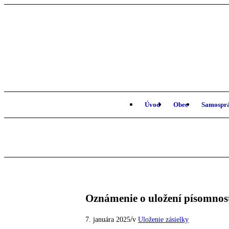
Úvod
Obec
Samospr
Oznámenie o uložení písomnos
/
7. januára 2025
v
Uloženie zásielky