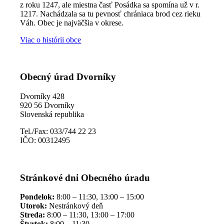
z roku 1247, ale miestna časť Posádka sa spomína už v r.
1217. Nachádzala sa tu pevnosť chrániaca brod cez rieku
Váh. Obec je najväčšia v okrese.
Viac o histórii obce
Obecný úrad Dvorníky
Dvorníky 428
920 56 Dvorníky
Slovenská republika
Tel./Fax: 033/744 22 23
IČO: 00312495
Stránkové dni Obecného úradu
Pondelok:
8:00 – 11:30, 13:00 – 15:00
Utorok:
Nestránkový deň
Streda:
8:00 – 11:30, 13:00 – 17:00
Štvrtok:
8:00 – 11:30