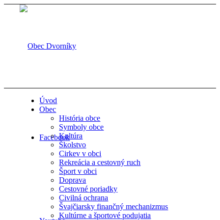
Úvod
Obec
História obce
Symboly obce
Kultúra
Facebook
Školstvo
Cirkev v obci
Rekreácia a cestovný ruch
Šport v obci
Doprava
Cestovné poriadky
Civilná ochrana
Švajčiarsky finančný mechanizmus
Kultúrne a športové podujatia