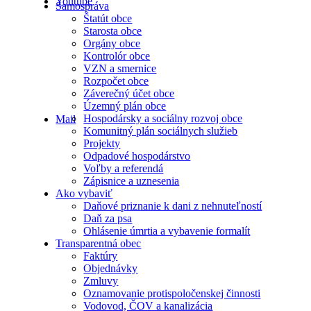
Youtube
Samospráva
Štatút obce
Starosta obce
Orgány obce
Kontrolór obce
VZN a smernice
Rozpočet obce
Záverečný účet obce
Územný plán obce
Hospodársky a sociálny rozvoj obce
Mail
Komunitný plán sociálnych služieb
Projekty
Odpadové hospodárstvo
Voľby a referendá
Zápisnice a uznesenia
Ako vybaviť
Daňové priznanie k dani z nehnuteľností
Daň za psa
Ohlásenie úmrtia a vybavenie formalít
Transparentná obec
Faktúry
Objednávky
Zmluvy
Oznamovanie protispoločenskej činnosti
Vodovod, ČOV a kanalizácia