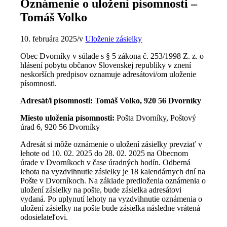
Oznámenie o uložení písomnosti –
Tomáš Volko
10. februára 2025
/
v
Uloženie zásielky
Obec Dvorníky v súlade s § 5 zákona č. 253/1998 Z. z. o
hlásení pobytu občanov Slovenskej republiky v znení
neskorších predpisov oznamuje adresátovi/om uloženie
písomnosti.
Adresát/i písomnosti: Tomáš Volko, 920 56 Dvorníky
Miesto uloženia písomnosti:
Pošta Dvorníky, Poštový
úrad 6, 920 56 Dvorníky
Adresát si môže oznámenie o uložení zásielky prevziať v
lehote od 10. 02. 2025 do 28. 02. 2025 na Obecnom
úrade v Dvorníkoch v čase úradných hodín. Odberná
lehota na vyzdvihnutie zásielky je 18 kalendárnych dní na
Pošte v Dvorníkoch. Na základe predloženia oznámenia o
uložení zásielky na pošte, bude zásielka adresátovi
vydaná. Po uplynutí lehoty na vyzdvihnutie oznámenia o
uložení zásielky na pošte bude zásielka následne vrátená
odosielateľovi.