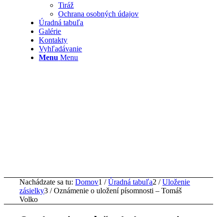
Tiráž
Ochrana osobných údajov
Úradná tabuľa
Galérie
Kontakty
Vyhľadávanie
Menu
Menu
Nachádzate sa tu:
Domov
1
/
Úradná tabuľa
2
/
Uloženie
zásielky
3
/
Oznámenie o uložení písomnosti – Tomáš
Volko