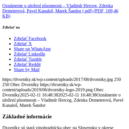
Oznámenie o uložení písomnosti – Vladimír Herceg, Zdenka
Demeterová, Pavel Kanaloš, Marek Šandor (.pdf) (PDF, 109,46
KB)
Zdielať na
Zdielať Facebook
Zdielať X
Share on WhatsApp
Zdielať LinkedIn
Zdielať Tumblr
Zdielať Reddit
Share by Mail
https://dvorniky.sk/wp-content/uploads/2017/08/dvorniky.jpg
250
250
Obec Dvorníky
https://dvorniky.sk/wp-
content/uploads/2019/06/dvorniky-logo-2019.png
Obec
Dvorníky
2025-02-11 16:48:38
2025-02-11 16:48:38
Oznámenie o
uložení písomnosti – Vladimír Herceg, Zdenka Demeterová, Pavel
Kanaloš, Marek Šandor
Základné informácie
Dvorníky sú stará vinohradnícka obec na Slovensku v okrese