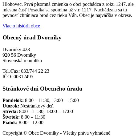
Hlohovec. Prvá písomná zmienka o obci pochádza z roku 1247, ale
miestna časť Posádka sa spomína už v r. 1217. Nachádzala sa tu
pevnosť chrániaca brod cez rieku Váh. Obec je najväčšia v okrese.
Viac o histórii obce
Obecný úrad Dvorníky
Dvorníky 428
920 56 Dvorníky
Slovenská republika
Tel./Fax: 033/744 22 23
IČO: 00312495
Stránkové dni Obecného úradu
Pondelok:
8:00 – 11:30, 13:00 – 15:00
Utorok:
Nestránkový deň
Streda:
8:00 – 11:30, 13:00 – 17:00
Štvrtok:
8:00 – 11:30
Piatok:
8:00 – 12:00
Copyright © Obec Dvorníky - Všetky práva vyhradené