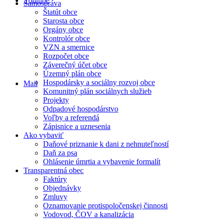
Youtube
Samospráva
Štatút obce
Starosta obce
Orgány obce
Kontrolór obce
VZN a smernice
Rozpočet obce
Záverečný účet obce
Územný plán obce
Hospodársky a sociálny rozvoj obce
Mail
Komunitný plán sociálnych služieb
Projekty
Odpadové hospodárstvo
Voľby a referendá
Zápisnice a uznesenia
Ako vybaviť
Daňové priznanie k dani z nehnuteľností
Daň za psa
Ohlásenie úmrtia a vybavenie formalít
Transparentná obec
Faktúry
Objednávky
Zmluvy
Oznamovanie protispoločenskej činnosti
Vodovod, ČOV a kanalizácia