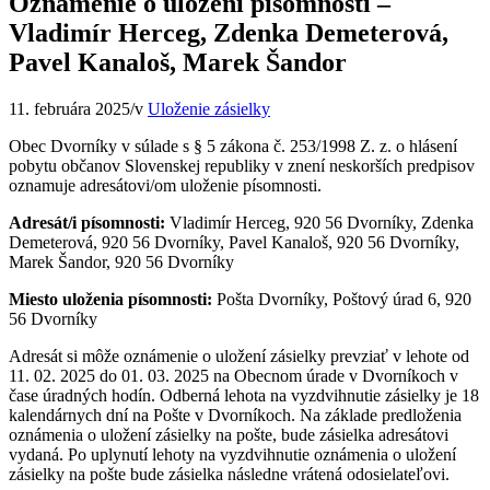
Oznámenie o uložení písomnosti –
Vladimír Herceg, Zdenka Demeterová,
Pavel Kanaloš, Marek Šandor
11. februára 2025
/
v
Uloženie zásielky
Obec Dvorníky v súlade s § 5 zákona č. 253/1998 Z. z. o hlásení
pobytu občanov Slovenskej republiky v znení neskorších predpisov
oznamuje adresátovi/om uloženie písomnosti.
Adresát/i písomnosti:
Vladimír Herceg, 920 56 Dvorníky, Zdenka
Demeterová, 920 56 Dvorníky, Pavel Kanaloš, 920 56 Dvorníky,
Marek Šandor, 920 56 Dvorníky
Miesto uloženia písomnosti:
Pošta Dvorníky, Poštový úrad 6, 920
56 Dvorníky
Adresát si môže oznámenie o uložení zásielky prevziať v lehote od
11. 02. 2025 do 01. 03. 2025 na Obecnom úrade v Dvorníkoch v
čase úradných hodín. Odberná lehota na vyzdvihnutie zásielky je 18
kalendárnych dní na Pošte v Dvorníkoch. Na základe predloženia
oznámenia o uložení zásielky na pošte, bude zásielka adresátovi
vydaná. Po uplynutí lehoty na vyzdvihnutie oznámenia o uložení
zásielky na pošte bude zásielka následne vrátená odosielateľovi.