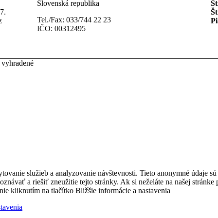
Slovenská republika
St
7.
Št
Tel./Fax: 033/744 22 23
z
Pi
IČO: 00312495
 vyhradené
ytovanie služieb a analyzovanie návštevnosti. Tieto anonymné údaje s
zpoznávať a riešiť zneužitie tejto stránky. Ak si neželáte na našej strá
nie kliknutím na tlačítko Bližšie informácie a nastavenia
stavenia