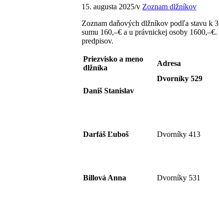
15. augusta 2025
/
v
Zoznam dlžníkov
Zoznam daňových dlžníkov podľa stavu k 31
sumu 160,–€ a u právnickej osoby 1600,–€.
predpisov.
Priezvisko a meno
Adresa
dlžníka
Dvorníky 529
Daniš Stanislav
Darfáš Ľuboš
Dvorníky 413
Billová Anna
Dvorníky 531