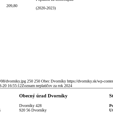
209,80
(2020-2023)
/08/dvorniky.jpg
250
250
Obec Dvorníky
https://dvorniky.sk/wp-cont
8-20 16:55:12
Zoznam neplatičov za rok 2024
Obecný úrad Dvorníky
S
Dvorníky 428
P
á
920 56 Dvorníky
U