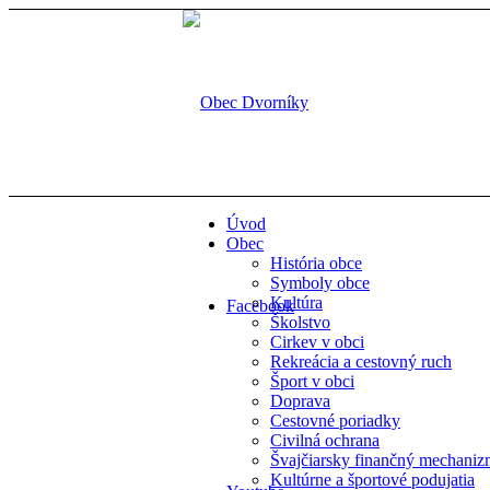
Úvod
Obec
História obce
Symboly obce
Kultúra
Facebook
Školstvo
Cirkev v obci
Rekreácia a cestovný ruch
Šport v obci
Doprava
Cestovné poriadky
Civilná ochrana
Švajčiarsky finančný mechani
Kultúrne a športové podujatia