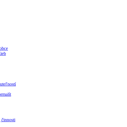
 obce
žieb
uteľností
ormalít
 činnosti