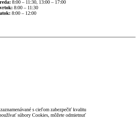
reda:
8:00 – 11:30, 13:00 – 17:00
vrtok:
8:00 – 11:30
atok:
8:00 – 12:00
ú zaznamenávané s cieľom zabezpečiť kvalitu
nke používať súbory Cookies, môžete odmietnuť