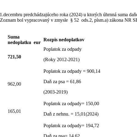
.decembru predchádzajúceho roka (2024) u ktorých úhrnná suma daňov
 Zoznam bol vypracovaný v zmysle § 52 ods.2, písm.a) zákona NR SR 
Suma
Rozpis nedoplatkov
nedoplatku eur
Poplatok za odpady
721,50
(Roky 2012-2021)
Poplatok za odpady = 900,14
Daň za psa = 61,86
962,00
(2003-2019)
Poplatok za odpady= 150,00
165,01
Daň z nehnu. = 15,01(2024)
Poplatok za odpady= 194,72
Daň za psa= 14,62