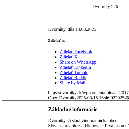
Dvorníky 526
Dvorníky, dňa 14.08.2025
Zdielať na
Zdielať Facebook
Zdielať X
Share on WhatsApp
Zdielať LinkedIn
Zdielať Tumblr
Zdielať Reddit
Share by Mail
https://dvorniky.sk/wp-content/uploads/2017
Obec Dvorníky
2025-08-15 16:46:02
2025-0
Základné informácie
Dvorníky sú stará vinohradnícka obec na
Slovensku v okrese Hlohovec. Prvá písomn