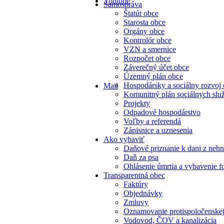
Youtube
Samospráva
Štatút obce
Starosta obce
Orgány obce
Kontrolór obce
VZN a smernice
Rozpočet obce
Záverečný účet obce
Územný plán obce
Hospodársky a sociálny rozvoj
Mail
Komunitný plán sociálnych slu
Projekty
Odpadové hospodárstvo
Voľby a referendá
Zápisnice a uznesenia
Ako vybaviť
Daňové priznanie k dani z nehn
Daň za psa
Ohlásenie úmrtia a vybavenie f
Transparentná obec
Faktúry
Objednávky
Zmluvy
Oznamovanie protispoločenskej
Vodovod, ČOV a kanalizácia