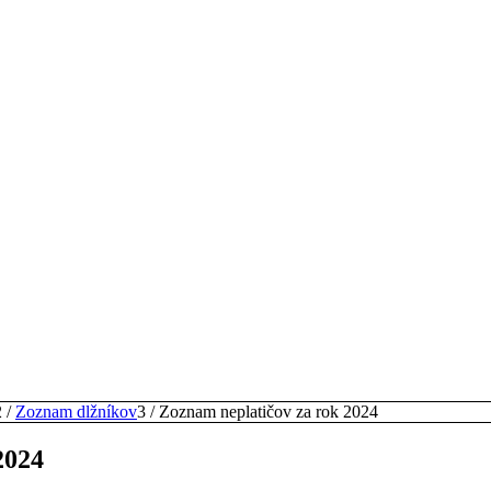
2
/
Zoznam dlžníkov
3
/
Zoznam neplatičov za rok 2024
2024