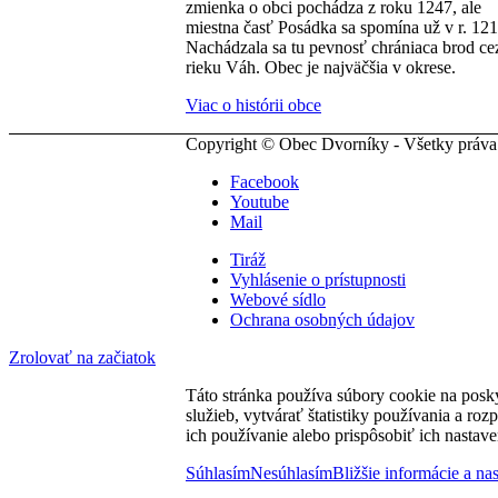
zmienka o obci pochádza z roku 1247, ale
miestna časť Posádka sa spomína už v r. 121
Nachádzala sa tu pevnosť chrániaca brod ce
rieku Váh. Obec je najväčšia v okrese.
Viac o histórii obce
Copyright © Obec Dvorníky - Všetky práva
Facebook
Youtube
Mail
Tiráž
Vyhlásenie o prístupnosti
Webové sídlo
Ochrana osobných údajov
Zrolovať na začiatok
Táto stránka používa súbory cookie na posk
služieb, vytvárať štatistiky používania a ro
ich používanie alebo prispôsobiť ich nastave
Súhlasím
Nesúhlasím
Bližšie informácie a na