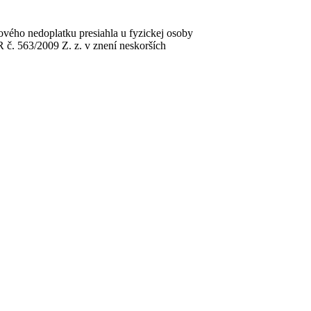
ého nedoplatku presiahla u fyzickej osoby
č. 563/2009 Z. z. v znení neskorších