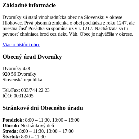
Základné informácie
Dvorníky sú stará vinohradnícka obec na Slovensku v okrese
Hlohovec. Prvá písomná zmienka o obci pochádza z roku 1247, ale
miestna časť Posádka sa spomína už v r. 1217. Nachádzala sa tu
pevnosť chrániaca brod cez rieku Váh. Obec je najväčšia v okrese.
Viac o histórii obce
Obecný úrad Dvorníky
Dvorníky 428
920 56 Dvorníky
Slovenská republika
Tel./Fax: 033/744 22 23
IČO: 00312495
Stránkové dni Obecného úradu
Pondelok:
8:00 – 11:30, 13:00 – 15:00
Utorok:
Nestránkový deň
Streda:
8:00 – 11:30, 13:00 – 17:00
Štvrtok:
8:00 – 11:30