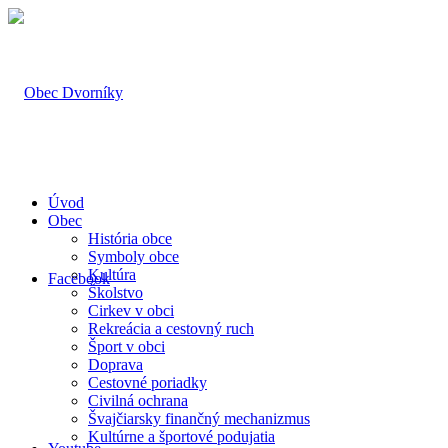
Úvod
Obec
História obce
Symboly obce
Kultúra
Facebook
Školstvo
Cirkev v obci
Rekreácia a cestovný ruch
Šport v obci
Doprava
Cestovné poriadky
Civilná ochrana
Švajčiarsky finančný mechanizmus
Kultúrne a športové podujatia