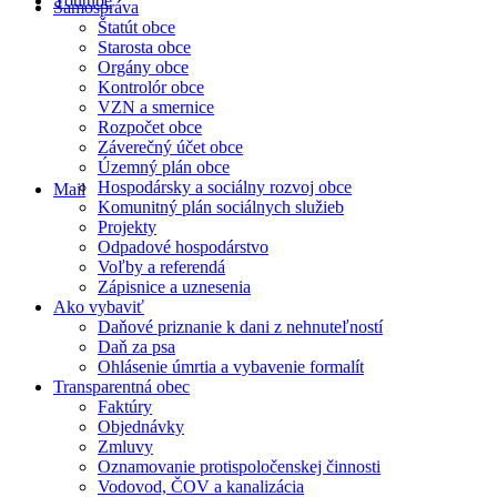
Youtube
Samospráva
Štatút obce
Starosta obce
Orgány obce
Kontrolór obce
VZN a smernice
Rozpočet obce
Záverečný účet obce
Územný plán obce
Hospodársky a sociálny rozvoj obce
Mail
Komunitný plán sociálnych služieb
Projekty
Odpadové hospodárstvo
Voľby a referendá
Zápisnice a uznesenia
Ako vybaviť
Daňové priznanie k dani z nehnuteľností
Daň za psa
Ohlásenie úmrtia a vybavenie formalít
Transparentná obec
Faktúry
Objednávky
Zmluvy
Oznamovanie protispoločenskej činnosti
Vodovod, ČOV a kanalizácia