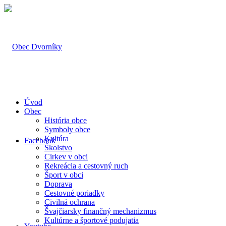
Úvod
Obec
História obce
Symboly obce
Kultúra
Facebook
Školstvo
Cirkev v obci
Rekreácia a cestovný ruch
Šport v obci
Doprava
Cestovné poriadky
Civilná ochrana
Švajčiarsky finančný mechanizmus
Kultúrne a športové podujatia