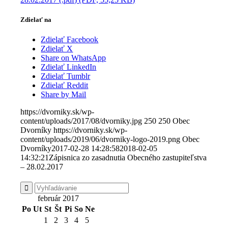
Zdielať na
Zdielať Facebook
Zdielať X
Share on WhatsApp
Zdielať LinkedIn
Zdielať Tumblr
Zdielať Reddit
Share by Mail
https://dvorniky.sk/wp-
content/uploads/2017/08/dvorniky.jpg
250
250
Obec
Dvorníky
https://dvorniky.sk/wp-
content/uploads/2019/06/dvorniky-logo-2019.png
Obec
Dvorníky
2017-02-28 14:28:58
2018-02-05
14:32:21
Zápisnica zo zasadnutia Obecného zastupiteľstva
– 28.02.2017
február 2017
Po
Ut
St
Št
Pi
So
Ne
1
2
3
4
5