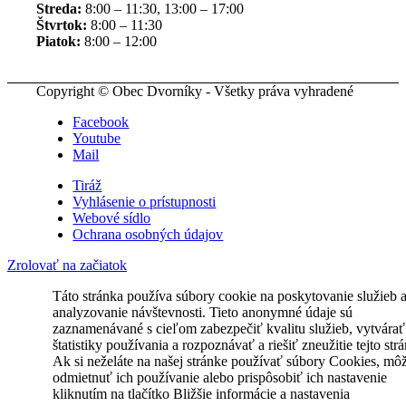
Streda:
8:00 – 11:30, 13:00 – 17:00
Štvrtok:
8:00 – 11:30
Piatok:
8:00 – 12:00
Copyright © Obec Dvorníky - Všetky práva vyhradené
Facebook
Youtube
Mail
Tiráž
Vyhlásenie o prístupnosti
Webové sídlo
Ochrana osobných údajov
Zrolovať na začiatok
Táto stránka používa súbory cookie na poskytovanie služieb 
analyzovanie návštevnosti. Tieto anonymné údaje sú
zaznamenávané s cieľom zabezpečiť kvalitu služieb, vytvárať
štatistiky používania a rozpoznávať a riešiť zneužitie tejto str
Ak si neželáte na našej stránke používať súbory Cookies, mô
odmietnuť ich používanie alebo prispôsobiť ich nastavenie
kliknutím na tlačítko Bližšie informácie a nastavenia