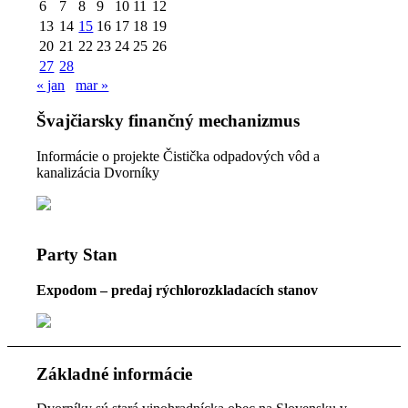
6
7
8
9
10
11
12
13
14
15
16
17
18
19
20
21
22
23
24
25
26
27
28
« jan
mar »
Švajčiarsky finančný mechanizmus
Informácie o projekte Čistička odpadových vôd a
kanalizácia Dvorníky
Party Stan
Expodom – predaj rýchlorozkladacích stanov
Základné informácie