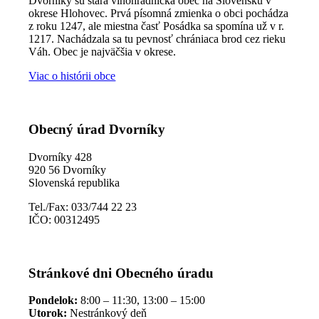
Dvorníky sú stará vinohradnícka obec na Slovensku v
okrese Hlohovec. Prvá písomná zmienka o obci pochádza
z roku 1247, ale miestna časť Posádka sa spomína už v r.
1217. Nachádzala sa tu pevnosť chrániaca brod cez rieku
Váh. Obec je najväčšia v okrese.
Viac o histórii obce
Obecný úrad Dvorníky
Dvorníky 428
920 56 Dvorníky
Slovenská republika
Tel./Fax: 033/744 22 23
IČO: 00312495
Stránkové dni Obecného úradu
Pondelok:
8:00 – 11:30, 13:00 – 15:00
Utorok:
Nestránkový deň