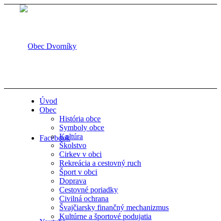
Úvod
Obec
História obce
Symboly obce
Kultúra
Facebook
Školstvo
Cirkev v obci
Rekreácia a cestovný ruch
Šport v obci
Doprava
Cestovné poriadky
Civilná ochrana
Švajčiarsky finančný mechanizmus
Kultúrne a športové podujatia