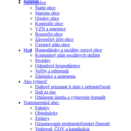
Youtube
Samospráva
Štatút obce
Starosta obce
Orgány obce
Kontrolór obce
VZN a smernice
Rozpočet obce
Záverečný účet obce
Územný plán obce
Hospodársky a sociálny rozvoj obce
Mail
Komunitný plán sociálnych služieb
Projekty
Odpadové hospodárstvo
Voľby a referendá
Zápisnice a uznesenia
Ako vybaviť
Daňové priznanie k dani z nehnuteľností
Daň za psa
Ohlásenie úmrtia a vybavenie formalít
Transparentná obec
Faktúry
Objednávky
Zmluvy
Oznamovanie protispoločenskej činnosti
Vodovod, ČOV a kanalizácia