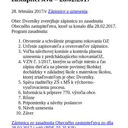
28. februára 2017
/
v
Zápisnice a uznesenia
Obec Dvorníky zverejňuje zápisnicu zo zasadnutia
Obecného zastupiteľstva, ktoré sa konalo dňa 28.02.2017.
Program zasadnutia:
Otvorenie a schválenie programu rokovania OZ
Určenie zapisovateľa a overovateľov zápisnice.
Voľba návrhovej komisie a kontrola plnenia
uznesenia z predchádzajúceho rokovaniaOZ.
VZN č. 1/2017, ktorým sa určuje miesto a čas
zápisu dieťaťa na plnenie povinnej školskej
dochádzky v základnej škole s materskou školou,
ktorej zriaďovateľom je obec Dvorníky.
Spáva riaditeľky ZŠ s MŠ k výchovno-
vyučovaciemu procesu.
Informácia k príprave 770. výročia obce.
Rôzne
Pripomienky a návrhy poslancov
Návrh uznesenia
Záver
Zápisnica zo zasadnutia Obecného zastupiteľstva zo dňa
28.02.2017 (.pdf) (PDF, 55,25 KB)