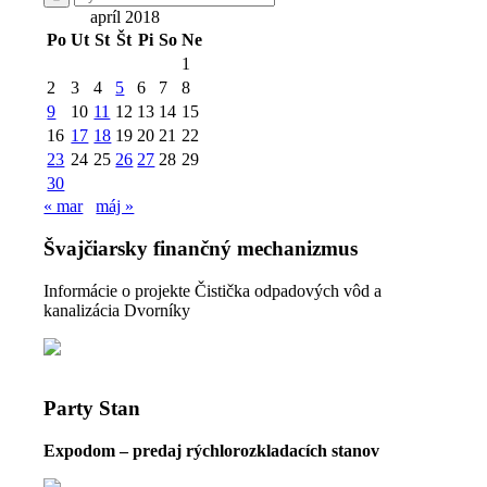
apríl 2018
Po
Ut
St
Št
Pi
So
Ne
1
2
3
4
5
6
7
8
9
10
11
12
13
14
15
16
17
18
19
20
21
22
23
24
25
26
27
28
29
30
« mar
máj »
Švajčiarsky finančný mechanizmus
Informácie o projekte Čistička odpadových vôd a
kanalizácia Dvorníky
Party Stan
Expodom – predaj rýchlorozkladacích stanov