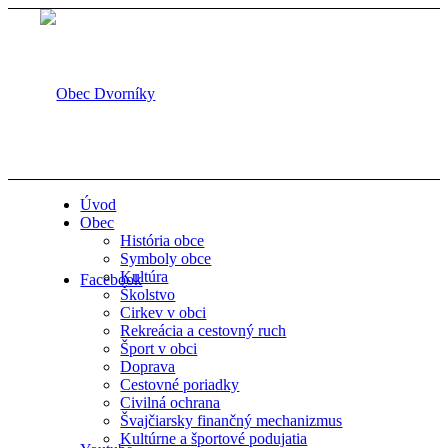
Úvod
Obec
História obce
Symboly obce
Kultúra
Facebook
Školstvo
Cirkev v obci
Rekreácia a cestovný ruch
Šport v obci
Doprava
Cestovné poriadky
Civilná ochrana
Švajčiarsky finančný mechanizmus
Kultúrne a športové podujatia