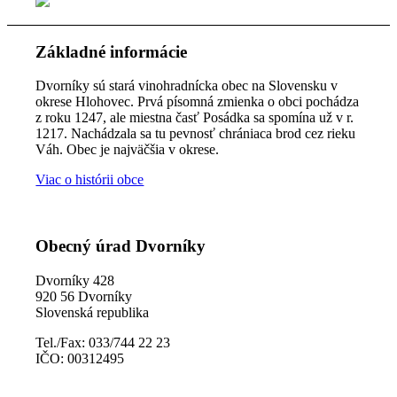
Základné informácie
Dvorníky sú stará vinohradnícka obec na Slovensku v
okrese Hlohovec. Prvá písomná zmienka o obci pochádza
z roku 1247, ale miestna časť Posádka sa spomína už v r.
1217. Nachádzala sa tu pevnosť chrániaca brod cez rieku
Váh. Obec je najväčšia v okrese.
Viac o histórii obce
Obecný úrad Dvorníky
Dvorníky 428
920 56 Dvorníky
Slovenská republika
Tel./Fax: 033/744 22 23
IČO: 00312495