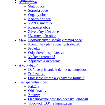
Youtube
Samospráva
Štatút obce
Starosta obce
Orgány obce
Kontrolór obce
VZN a smernice
Rozpočet obce
Záverečný účet obce
Územný plán obce
Hospodársky a sociálny rozvoj obce
Mail
Komunitný plán sociálnych služieb
Projekty
Odpadové hospodárstvo
Voľby a referendá
Zápisnice a uznesenia
Ako vybaviť
Daňové priznanie k dani z nehnuteľností
Daň za psa
Ohlásenie úmrtia a vybavenie formalít
Transparentná obec
Faktúry
Objednávky
Zmluvy
Oznamovanie protispoločenskej činnosti
Vodovod, ČOV a kanalizácia