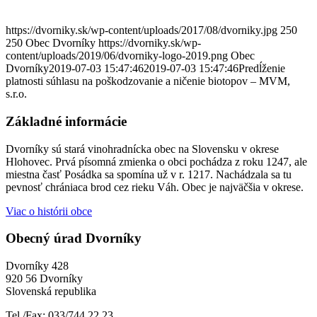
https://dvorniky.sk/wp-content/uploads/2017/08/dvorniky.jpg
250
250
Obec Dvorníky
https://dvorniky.sk/wp-
content/uploads/2019/06/dvorniky-logo-2019.png
Obec
Dvorníky
2019-07-03 15:47:46
2019-07-03 15:47:46
Predĺženie
platnosti súhlasu na poškodzovanie a ničenie biotopov – MVM,
s.r.o.
Základné informácie
Dvorníky sú stará vinohradnícka obec na Slovensku v okrese
Hlohovec. Prvá písomná zmienka o obci pochádza z roku 1247, ale
miestna časť Posádka sa spomína už v r. 1217. Nachádzala sa tu
pevnosť chrániaca brod cez rieku Váh. Obec je najväčšia v okrese.
Viac o histórii obce
Obecný úrad Dvorníky
Dvorníky 428
920 56 Dvorníky
Slovenská republika
Tel./Fax: 033/744 22 23