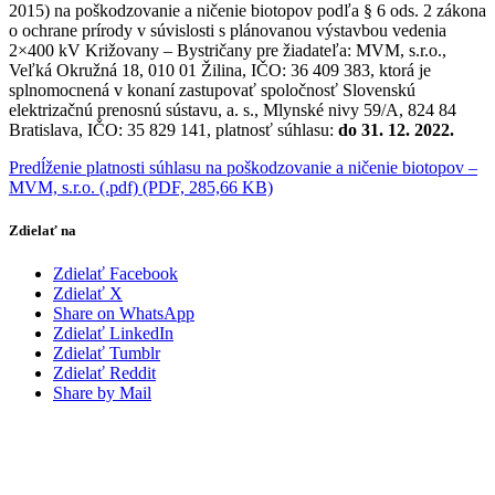
2015) na poškodzovanie a ničenie biotopov podľa § 6 ods. 2 zákona
o ochrane prírody v súvislosti s plánovanou výstavbou vedenia
2×400 kV Križovany – Bystričany pre žiadateľa: MVM, s.r.o.,
Veľká Okružná 18, 010 01 Žilina, IČO: 36 409 383, ktorá je
splnomocnená v konaní zastupovať spoločnosť Slovenskú
elektrizačnú prenosnú sústavu, a. s., Mlynské nivy 59/A, 824 84
Bratislava, IČO: 35 829 141, platnosť súhlasu:
do 31. 12. 2022.
Predĺženie platnosti súhlasu na poškodzovanie a ničenie biotopov –
MVM, s.r.o. (.pdf) (PDF, 285,66 KB)
Zdielať na
Zdielať Facebook
Zdielať X
Share on WhatsApp
Zdielať LinkedIn
Zdielať Tumblr
Zdielať Reddit
Share by Mail