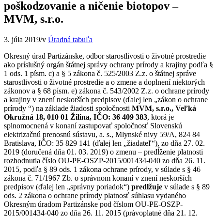
poškodzovanie a ničenie biotopov –
MVM, s.r.o.
3. júla 2019
/
v
Úradná tabuľa
Okresný úrad Partizánske, odbor starostlivosti o životné prostredie
ako príslušný orgán štátnej správy ochrany prírody a krajiny podľa §
1 ods. 1 písm. c) a § 5 zákona č. 525/2003 Z.z. o štátnej správe
starostlivosti o životné prostredie a o zmene a doplnení niektorých
zákonov a § 68 písm. e) zákona č. 543/2002 Z.z. o ochrane prírody
a krajiny v znení neskorších predpisov (ďalej len „zákon o ochrane
prírody “) na základe žiadosti spoločnosti
MVM, s.r.o., Veľká
Okružná 18, 010 01 Žilina, IČO: 36 409 383
, ktorá je
splnomocnená v konaní zastupovať spoločnosť Slovenskú
elektrizačnú prenosnú sústavu, a. s., Mlynské nivy 59/A, 824 84
Bratislava, IČO: 35 829 141 (ďalej len „žiadateľ“), zo dňa 27. 02.
2019 (doručená dňa 01. 03. 2019) o zmenu – predĺženie platnosti
rozhodnutia číslo OU-PE-OSZP-2015/001434-040 zo dňa 26. 11.
2015, podľa § 89 ods. 1 zákona ochrane prírody, v súlade s § 46
zákona č. 71/1967 Zb. o správnom konaní v znení neskorších
predpisov (ďalej len „správny poriadok“)
predlžuje
v súlade s § 89
ods. 2 zákona o ochrane prírody platnosť súhlasu vydaného
Okresným úradom Partizánske pod číslom OU-PE-OSZP-
2015/001434-040 zo dňa 26. 11. 2015 (právoplatné dňa 21. 12.