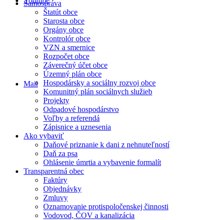
Youtube
Samospráva
Štatút obce
Starosta obce
Orgány obce
Kontrolór obce
VZN a smernice
Rozpočet obce
Záverečný účet obce
Územný plán obce
Hospodársky a sociálny rozvoj obce
Mail
Komunitný plán sociálnych služieb
Projekty
Odpadové hospodárstvo
Voľby a referendá
Zápisnice a uznesenia
Ako vybaviť
Daňové priznanie k dani z nehnuteľností
Daň za psa
Ohlásenie úmrtia a vybavenie formalít
Transparentná obec
Faktúry
Objednávky
Zmluvy
Oznamovanie protispoločenskej činnosti
Vodovod, ČOV a kanalizácia