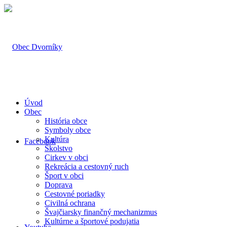
Úvod
Obec
História obce
Symboly obce
Kultúra
Facebook
Školstvo
Cirkev v obci
Rekreácia a cestovný ruch
Šport v obci
Doprava
Cestovné poriadky
Civilná ochrana
Švajčiarsky finančný mechanizmus
Kultúrne a športové podujatia