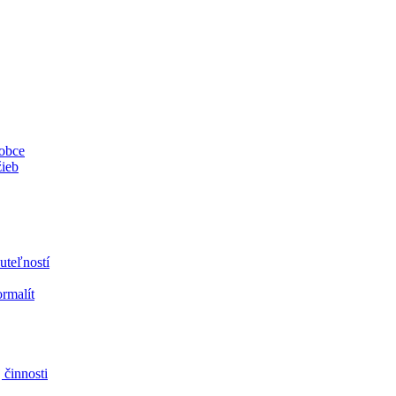
 obce
žieb
uteľností
ormalít
 činnosti