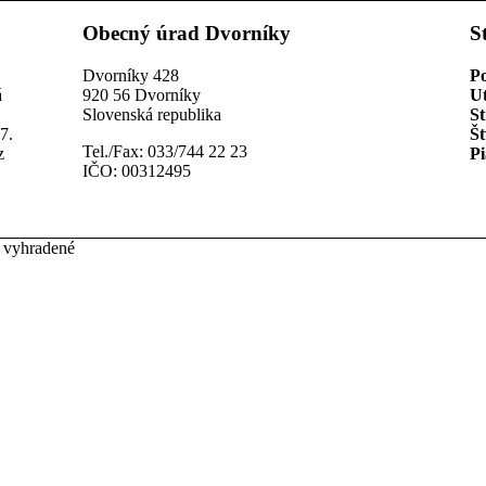
Obecný úrad Dvorníky
S
Dvorníky 428
P
á
920 56 Dvorníky
U
Slovenská republika
St
7.
Št
Tel./Fax: 033/744 22 23
z
Pi
IČO: 00312495
 vyhradené