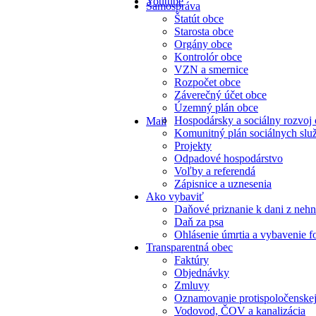
Youtube
Samospráva
Štatút obce
Starosta obce
Orgány obce
Kontrolór obce
VZN a smernice
Rozpočet obce
Záverečný účet obce
Územný plán obce
Hospodársky a sociálny rozvoj
Mail
Komunitný plán sociálnych slu
Projekty
Odpadové hospodárstvo
Voľby a referendá
Zápisnice a uznesenia
Ako vybaviť
Daňové priznanie k dani z nehn
Daň za psa
Ohlásenie úmrtia a vybavenie f
Transparentná obec
Faktúry
Objednávky
Zmluvy
Oznamovanie protispoločenskej
Vodovod, ČOV a kanalizácia