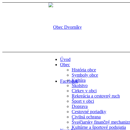
Úvod
Obec
História obce
Symboly obce
Kultúra
Facebook
Školstvo
Cirkev v obci
Rekreácia a cestovný ruch
Šport v obci
Doprava
Cestovné poriadky
Civilná ochrana
Švajčiarsky finančný mechani
Kultúrne a športové podujatia