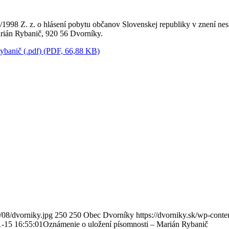
/1998 Z. z. o hlásení pobytu občanov Slovenskej republiky v znení ne
arián Rybanič, 920 56 Dvorníky.
ybanič (.pdf) (PDF, 66,88 KB)
/08/dvorniky.jpg
250
250
Obec Dvorníky
https://dvorniky.sk/wp-cont
-15 16:55:01
Oznámenie o uložení písomnosti – Marián Rybanič