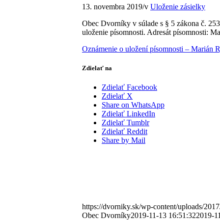
13. novembra 2019
/
v
Uloženie zásielky
Obec Dvorníky v súlade s § 5 zákona č. 253
uloženie písomnosti. Adresát písomnosti: M
Oznámenie o uložení písomnosti – Marián R
Zdielať na
Zdielať Facebook
Zdielať X
Share on WhatsApp
Zdielať LinkedIn
Zdielať Tumblr
Zdielať Reddit
Share by Mail
https://dvorniky.sk/wp-content/uploads/2017
Obec Dvorníky
2019-11-13 16:51:32
2019-11