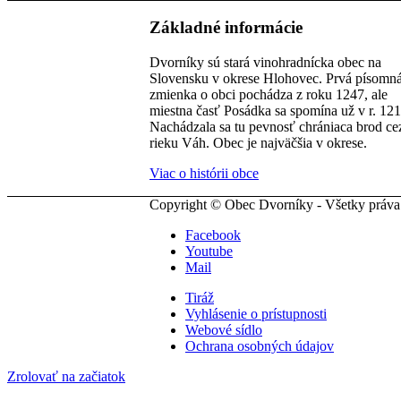
Základné informácie
Dvorníky sú stará vinohradnícka obec na
Slovensku v okrese Hlohovec. Prvá písomn
zmienka o obci pochádza z roku 1247, ale
miestna časť Posádka sa spomína už v r. 121
Nachádzala sa tu pevnosť chrániaca brod ce
rieku Váh. Obec je najväčšia v okrese.
Viac o histórii obce
Copyright © Obec Dvorníky - Všetky práva
Facebook
Youtube
Mail
Tiráž
Vyhlásenie o prístupnosti
Webové sídlo
Ochrana osobných údajov
Zrolovať na začiatok