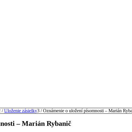
2
/
Uloženie zásielky
3
/
Oznámenie o uložení písomnosti – Marián Ryb
nosti – Marián Rybanič