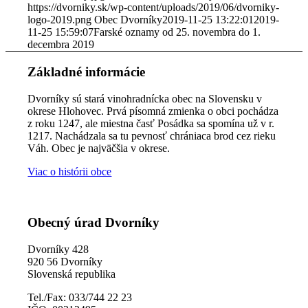
https://dvorniky.sk/wp-content/uploads/2019/06/dvorniky-
logo-2019.png
Obec Dvorníky
2019-11-25 13:22:01
2019-
11-25 15:59:07
Farské oznamy od 25. novembra do 1.
decembra 2019
Základné informácie
Dvorníky sú stará vinohradnícka obec na Slovensku v
okrese Hlohovec. Prvá písomná zmienka o obci pochádza
z roku 1247, ale miestna časť Posádka sa spomína už v r.
1217. Nachádzala sa tu pevnosť chrániaca brod cez rieku
Váh. Obec je najväčšia v okrese.
Viac o histórii obce
Obecný úrad Dvorníky
Dvorníky 428
920 56 Dvorníky
Slovenská republika
Tel./Fax: 033/744 22 23