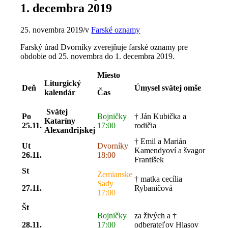
1. decembra 2019
25. novembra 2019
/
v
Farské oznamy
Farský úrad Dvorníky zverejňuje farské oznamy pre
obdobie od 25. novembra do 1. decembra 2019.
Miesto
Liturgický
Deň
Úmysel svätej omše
kalendár
Čas
Svätej
Po
Bojničky
† Ján Kubička a
Kataríny
25.11.
17:00
rodičia
Alexandrijskej
† Emil a Marián
Ut
Dvorníky
Kamendyoví a švagor
26.11.
18:00
František
St
Zemianske
† matka cecília
Sady
27.11.
Rybaničová
17:00
Št
Bojničky
za živých a †
28.11.
17:00
odberateľov Hlasov