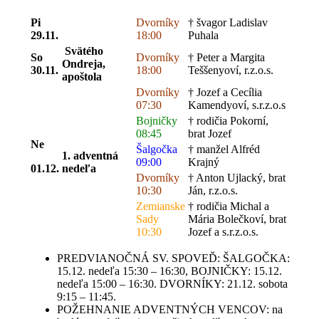
Pi
Dvorníky
† švagor Ladislav
29.11.
18:00
Puhala
Svätého
So
Dvorníky
† Peter a Margita
Ondreja,
30.11.
18:00
Teššenyoví, r.z.o.s.
apoštola
Dvorníky
† Jozef a Cecília
07:30
Kamendyoví, s.r.z.o.s
Bojničky
† rodičia Pokorní,
08:45
brat Jozef
Ne
Šalgočka
† manžel Alfréd
1. adventná
09:00
Krajný
01.12.
nedeľa
Dvorníky
† Anton Ujlacký, brat
10:30
Ján, r.z.o.s.
Zemianske
† rodičia Michal a
Sady
Mária Bolečkoví, brat
10:30
Jozef a s.r.z.o.s.
PREDVIANOČNÁ SV. SPOVEĎ: ŠALGOČKA:
15.12. nedeľa 15:30 – 16:30, BOJNIČKY: 15.12.
nedeľa 15:00 – 16:30. DVORNÍKY: 21.12. sobota
9:15 – 11:45.
POŽEHNANIE ADVENTNÝCH VENCOV: na