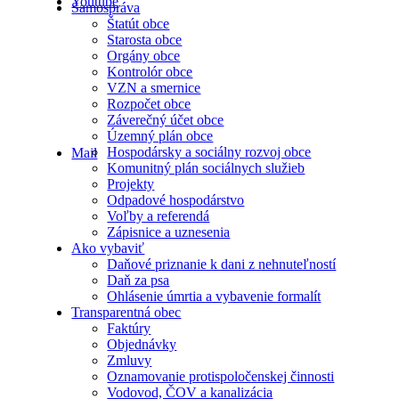
Youtube
Samospráva
Štatút obce
Starosta obce
Orgány obce
Kontrolór obce
VZN a smernice
Rozpočet obce
Záverečný účet obce
Územný plán obce
Hospodársky a sociálny rozvoj obce
Mail
Komunitný plán sociálnych služieb
Projekty
Odpadové hospodárstvo
Voľby a referendá
Zápisnice a uznesenia
Ako vybaviť
Daňové priznanie k dani z nehnuteľností
Daň za psa
Ohlásenie úmrtia a vybavenie formalít
Transparentná obec
Faktúry
Objednávky
Zmluvy
Oznamovanie protispoločenskej činnosti
Vodovod, ČOV a kanalizácia