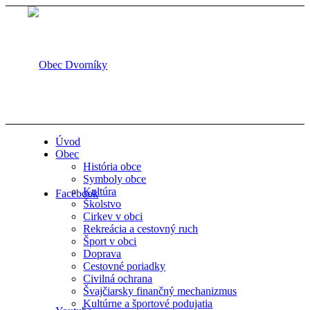
Úvod
Obec
História obce
Symboly obce
Kultúra
Facebook
Školstvo
Cirkev v obci
Rekreácia a cestovný ruch
Šport v obci
Doprava
Cestovné poriadky
Civilná ochrana
Švajčiarsky finančný mechanizmus
Kultúrne a športové podujatia