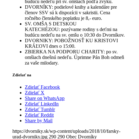
budúcu nedeľu pri sv. omšiach podľa zvyku.
DVORNÍKY: podielové knihy a kalendáre pre
členov SSV sú k dispozícii v sakristii. Cena
ročného členského poplatku je 8,- euro.
SV. OMŠA S DETSKOU
KATECHÉZOU: pozývame rodiny s deťmi na
budúcu nedeľu na sv. omšu o 10:30 do Dvorníkov.
DVORNIKY: POBOŽNOSŤ KU KRISTOVI
KRÁĽOVI dnes o 15:00.
ZBIERKA NA PODPORU CHARITY: po sv.
omšiach dnešnú nedeľu. Úprimne Pán Boh odmeň
za vaše milodary.
Zdielať na
Zdielať Facebook
Zdielať X
Share on WhatsApp
Zdielať LinkedIn
Zdielať Tumblr
Zdielať Reddit
Share by Mail
https://dvorniky.sk/wp-content/uploads/2018/10/farsky-
urad-dvorniky.jpg
290
290
Obec Dvorníky