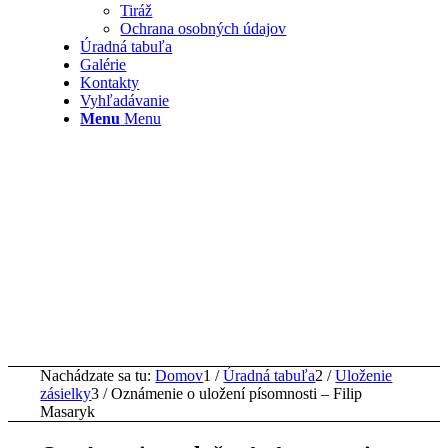
Tiráž
Ochrana osobných údajov
Úradná tabuľa
Galérie
Kontakty
Vyhľadávanie
Menu
Menu
Nachádzate sa tu:
Domov
1
/
Úradná tabuľa
2
/
Uloženie
zásielky
3
/
Oznámenie o uložení písomnosti – Filip
Masaryk