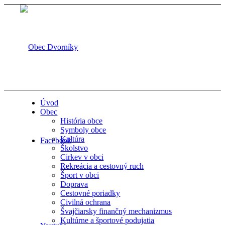
Úvod
Obec
História obce
Symboly obce
Kultúra
Facebook
Školstvo
Cirkev v obci
Rekreácia a cestovný ruch
Šport v obci
Doprava
Cestovné poriadky
Civilná ochrana
Švajčiarsky finančný mechanizmus
Kultúrne a športové podujatia