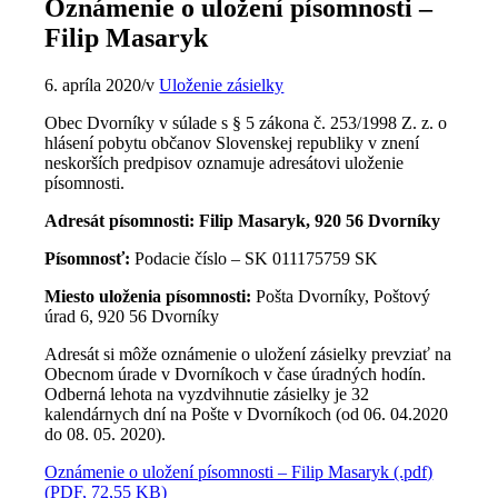
Oznámenie o uložení písomnosti –
Filip Masaryk
6. apríla 2020
/
v
Uloženie zásielky
Obec Dvorníky v súlade s § 5 zákona č. 253/1998 Z. z. o
hlásení pobytu občanov Slovenskej republiky v znení
neskorších predpisov oznamuje adresátovi uloženie
písomnosti.
Adresát písomnosti: Filip Masaryk, 920 56 Dvorníky
Písomnosť:
Podacie číslo – SK 011175759 SK
Miesto uloženia písomnosti:
Pošta Dvorníky, Poštový
úrad 6, 920 56 Dvorníky
Adresát si môže oznámenie o uložení zásielky prevziať na
Obecnom úrade v Dvorníkoch v čase úradných hodín.
Odberná lehota na vyzdvihnutie zásielky je 32
kalendárnych dní na Pošte v Dvorníkoch (od 06. 04.2020
do 08. 05. 2020).
Oznámenie o uložení písomnosti – Filip Masaryk (.pdf)
(PDF, 72,55 KB)