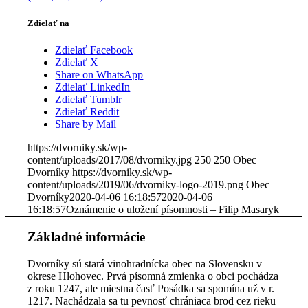
Zdielať na
Zdielať Facebook
Zdielať X
Share on WhatsApp
Zdielať LinkedIn
Zdielať Tumblr
Zdielať Reddit
Share by Mail
https://dvorniky.sk/wp-
content/uploads/2017/08/dvorniky.jpg
250
250
Obec
Dvorníky
https://dvorniky.sk/wp-
content/uploads/2019/06/dvorniky-logo-2019.png
Obec
Dvorníky
2020-04-06 16:18:57
2020-04-06
16:18:57
Oznámenie o uložení písomnosti – Filip Masaryk
Základné informácie
Dvorníky sú stará vinohradnícka obec na Slovensku v
okrese Hlohovec. Prvá písomná zmienka o obci pochádza
z roku 1247, ale miestna časť Posádka sa spomína už v r.
1217. Nachádzala sa tu pevnosť chrániaca brod cez rieku