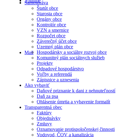
Youtube
Samospráva
Štatút obce
Starosta obce
Orgány obce
Kontrolór obce
VZN a smernice
Rozpočet obce
Záverečný účet obce
Územný plán obce
Hospodársky a sociálny rozvoj obce
Mail
Komunitný plán sociálnych služieb
Projekty
Odpadové hospodárstvo
Voľby a referendá
Zápisnice a uznesenia
Ako vybaviť
Daňové priznanie k dani z nehnuteľností
Daň za psa
Ohlásenie úmrtia a vybavenie formalít
Transparentná obec
Faktúry
Objednávky
Zmluvy
Oznamovanie protispoločenskej činnosti
Vodovod, ČOV a kanalizácia