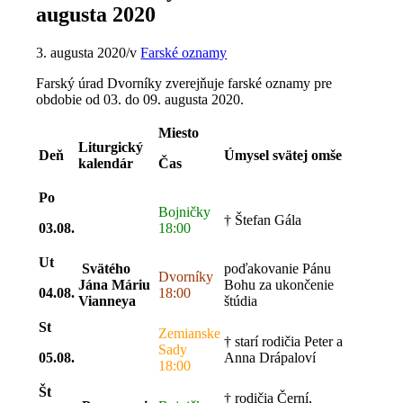
augusta 2020
3. augusta 2020
/
v
Farské oznamy
Farský úrad Dvorníky zverejňuje farské oznamy pre
obdobie od 03. do 09. augusta 2020.
Miesto
Liturgický
Deň
Úmysel svätej omše
kalendár
Čas
Po
Bojničky
† Štefan Gála
03.08.
18:00
Ut
Svätého
poďakovanie Pánu
Dvorníky
Jána Máriu
Bohu za ukončenie
04.08.
18:00
Vianneya
štúdia
St
Zemianske
† starí rodičia Peter a
Sady
05.08.
Anna Drápaloví
18:00
Št
† rodičia Černí,