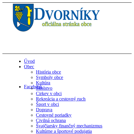
Úvod
Obec
História obce
Symboly obce
Kultúra
Facebook
Školstvo
Cirkev v obci
Rekreácia a cestovný ruch
Šport v obci
Doprava
Cestovné poriadky
Civilná ochrana
Švajčiarsky finančný mechanizmus
Kultúrne a športové podujatia