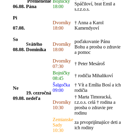
Premenenie
Bojničky
Spáčiloví, brat Emil a
06.08.
Pána
18:00
s.r.z.o.s.
Pi
Dvorníky
† Anna a Karol
07.08.
18:00
Kamendyoví
So
poďakovanie Pánu
Svätého
Dvorníky
Bohu a prosba o zdravie
08.08.
Dominika
18:00
a pomoc
Dvorníky
† Peter Mesároš
07:30
Bojničky
† rodičia Mihalikoví
08:45
Šalgočka
† Vít a Emília Bosí a ich
Ne
09:00
rodičia
19. cezročná
† Marta Timoracká,
09.08.
nedeľa
Dvorníky
r.z.o.s. celá † rodina a
10:30
prosba o zdravie pre
rodinu
Zemianske
za prvoprijímajúce deti a
Sady
ich rodiny
10:30