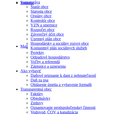
Samospráva
Youtube
Štatút obce
Starosta obce
Orgány obce
Kontrolór obce
VZN a smernice
Rozpočet obce
Záverečný účet obce
Územný plán obce
Hospodársky a sociálny rozvoj obce
Mail
Komunitný plán sociálnych služieb
Projekty
Odpadové hospodárstvo
Voľby a referendá
Zápisnice a uznesenia
Ako vybaviť
Daňové priznanie k dani z nehnuteľností
Daň za psa
Ohlásenie úmrtia a vybavenie formalít
Transparentná obec
Faktúry
Objednávky
Zmluvy
Oznamovanie protispoločenskej činnosti
Vodovod, ČOV a kanalizácia