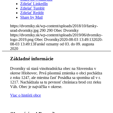
Zdielať LinkedIn
Zdielať Tumblr
Zdielať Reddit
Share by Mail
https://dvorniky.sk/wp-content/uploads/2018/10/farsky-
urad-dvorniky.jpg
290
290
Obec Dvorníky
https://dvorniky.sk/wp-content/uploads/2019/06/dvorniky-
logo-2019.png
Obec Dvorníky
2020-08-03 13:49:13
2020-
08-03 13:49:13
Farské oznamy od 03. do 09. augusta
2020
Základné informácie
Dvorníky sú stará vinohradnícka obec na Slovensku v
okrese Hlohovec. Prvá písomná zmienka o obci pochádza
z roku 1247, ale miestna časť Posádka sa spomína už v r.
1217. Nachádzala sa tu pevnosť chrániaca brod cez rieku
Váh. Obec je najväčšia v okrese.
Viac o histórii obce