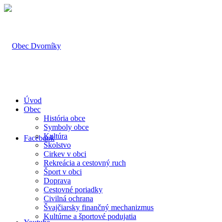
Úvod
Obec
História obce
Symboly obce
Kultúra
Facebook
Školstvo
Cirkev v obci
Rekreácia a cestovný ruch
Šport v obci
Doprava
Cestovné poriadky
Civilná ochrana
Švajčiarsky finančný mechanizmus
Kultúrne a športové podujatia