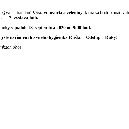
ozýva na tradičnú
Výstavu ovocia a zeleniny
, ktorá sa bude konať v 
de aj
7. výstava húb.
orníky
v piatok 18. septembra 2020 od 9:00 hod.
mysle nariadení hlavného hygienika Rúško – Odstup – Ruky!
ránkach obce