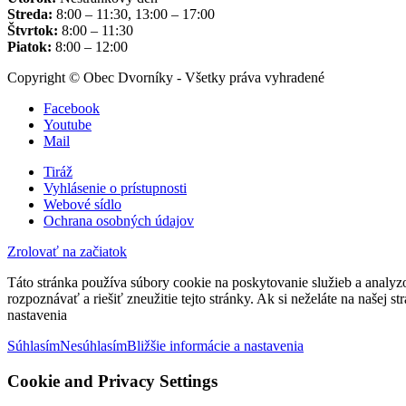
Streda:
8:00 – 11:30, 13:00 – 17:00
Štvrtok:
8:00 – 11:30
Piatok:
8:00 – 12:00
Copyright © Obec Dvorníky - Všetky práva vyhradené
Facebook
Youtube
Mail
Tiráž
Vyhlásenie o prístupnosti
Webové sídlo
Ochrana osobných údajov
Zrolovať na začiatok
Táto stránka používa súbory cookie na poskytovanie služieb a analyz
rozpoznávať a riešiť zneužitie tejto stránky. Ak si neželáte na našej 
nastavenia
Súhlasím
Nesúhlasím
Bližšie informácie a nastavenia
Cookie and Privacy Settings