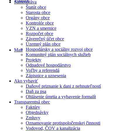
Youtube
Samospráva
Štatút obce
Starosta obce
Orgány obce
Kontrolór obce
VZN a smernice
Rozpočet obce
Záverečný účet obce
Územný plán obce
Hospodársky a sociálny rozvoj obce
Mail
Komunitný plán sociálnych služieb
Projekty
Odpadové hospodárstvo
Voľby a referendá
Zápisnice a uznesenia
Ako vybaviť
Daňové priznanie k dani z nehnuteľností
Daň za psa
Ohlásenie úmrtia a vybavenie formalít
Transparentná obec
Faktúry
Objednávky
Zmluvy
Oznamovanie protispoločenskej činnosti
Vodovod, ČOV a kanalizácia