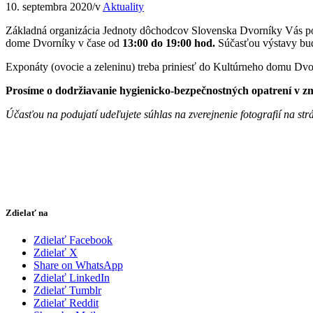
10. septembra 2020
/
v
Aktuality
Základná organizácia Jednoty dôchodcov Slovenska Dvorníky Vás p
dome Dvorníky v čase od
13:00 do 19:00 hod.
Súčasťou výstavy bu
Exponáty (ovocie a zeleninu) treba priniesť do Kultúrneho domu Dv
Prosíme o dodržiavanie hygienicko-bezpečnostných opatrení v z
Účasťou na podujatí udeľujete súhlas na zverejnenie fotografií na st
Zdielať na
Zdielať Facebook
Zdielať X
Share on WhatsApp
Zdielať LinkedIn
Zdielať Tumblr
Zdielať Reddit