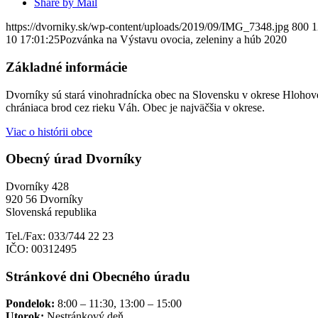
Share by Mail
https://dvorniky.sk/wp-content/uploads/2019/09/IMG_7348.jpg
800
1
10 17:01:25
Pozvánka na Výstavu ovocia, zeleniny a húb 2020
Základné informácie
Dvorníky sú stará vinohradnícka obec na Slovensku v okrese Hlohove
chrániaca brod cez rieku Váh. Obec je najväčšia v okrese.
Viac o histórii obce
Obecný úrad Dvorníky
Dvorníky 428
920 56 Dvorníky
Slovenská republika
Tel./Fax: 033/744 22 23
IČO: 00312495
Stránkové dni Obecného úradu
Pondelok:
8:00 – 11:30, 13:00 – 15:00
Utorok:
Nestránkový deň