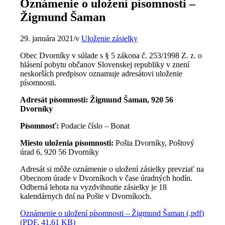
Oznámenie o uložení písomnosti –
Žigmund Šaman
29. januára 2021
/
v
Uloženie zásielky
Obec Dvorníky v súlade s § 5 zákona č. 253/1998 Z. z. o
hlásení pobytu občanov Slovenskej republiky v znení
neskorších predpisov oznamuje adresátovi uloženie
písomnosti.
Adresát písomnosti: Žigmund Šaman, 920 56
Dvorníky
Písomnosť:
Podacie číslo – Bonat
Miesto uloženia písomnosti:
Pošta Dvorníky, Poštový
úrad 6, 920 56 Dvorníky
Adresát si môže oznámenie o uložení zásielky prevziať na
Obecnom úrade v Dvorníkoch v čase úradných hodín.
Odberná lehota na vyzdvihnutie zásielky je 18
kalendárnych dní na Pošte v Dvorníkoch.
Oznámenie o uložení písomnosti – Žigmund Šaman (.pdf)
(PDF, 41,61 KB)