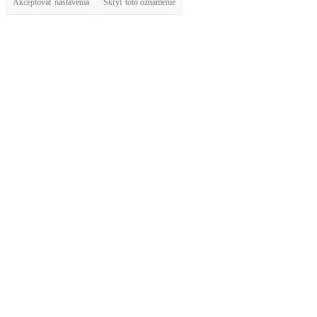
Akceptovať nastavenia
Skryť toto oznámenie