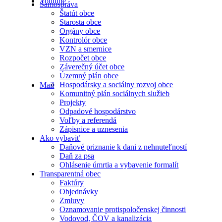
Youtube
Samospráva
Štatút obce
Starosta obce
Orgány obce
Kontrolór obce
VZN a smernice
Rozpočet obce
Záverečný účet obce
Územný plán obce
Hospodársky a sociálny rozvoj obce
Mail
Komunitný plán sociálnych služieb
Projekty
Odpadové hospodárstvo
Voľby a referendá
Zápisnice a uznesenia
Ako vybaviť
Daňové priznanie k dani z nehnuteľností
Daň za psa
Ohlásenie úmrtia a vybavenie formalít
Transparentná obec
Faktúry
Objednávky
Zmluvy
Oznamovanie protispoločenskej činnosti
Vodovod, ČOV a kanalizácia