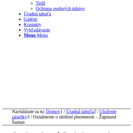
Tiráž
Ochrana osobných údajov
Úradná tabuľa
Galérie
Kontakty
Vyhľadávanie
Menu
Menu
Nachádzate sa tu:
Domov
1
/
Úradná tabuľa
2
/
Uloženie
zásielky
3
/
Oznámenie o uložení písomnosti – Žigmund
Šaman