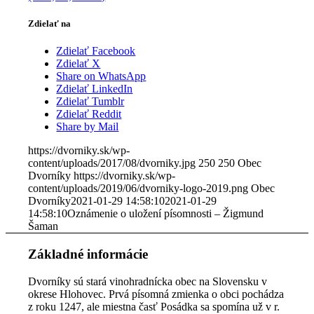
Zdielať na
Zdielať Facebook
Zdielať X
Share on WhatsApp
Zdielať LinkedIn
Zdielať Tumblr
Zdielať Reddit
Share by Mail
https://dvorniky.sk/wp-
content/uploads/2017/08/dvorniky.jpg
250
250
Obec
Dvorníky
https://dvorniky.sk/wp-
content/uploads/2019/06/dvorniky-logo-2019.png
Obec
Dvorníky
2021-01-29 14:58:10
2021-01-29
14:58:10
Oznámenie o uložení písomnosti – Žigmund
Šaman
Základné informácie
Dvorníky sú stará vinohradnícka obec na Slovensku v
okrese Hlohovec. Prvá písomná zmienka o obci pochádza
z roku 1247, ale miestna časť Posádka sa spomína už v r.