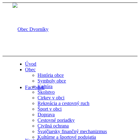
Úvod
Obec
História obce
Symboly obce
Kultúra
Facebook
Školstvo
Cirkev v obci
Rekreácia a cestovný ruch
Šport v obci
Doprava
Cestovné poriadky
Civilná ochrana
Švajčiarsky finančný mechanizmus
Kultúrne a športové podujatia