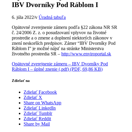
IBV Dvorníky Pod Ráblom I
6. júla 2022
/
v
Úradná tabuľa
Opätovné zverejnenie zámeru podľa §22 zákona NR SR
č. 24/2006 Z. z. o posudzovaní vplyvov na životné
prostredie a o zmene a doplnení niektorých zákonov v
znení neskorších predpisov. Zámer “IBV Dvorníky Pod
Ráblom I” je možné nájsť na stránke Ministerstva
životného prostredia SR –
http://www.enviroportal.sk
Opätovné zverejnenie zámeru – IBV Dvorníky Pod
Ráblom I – úplné znenie (.pdf) (PDF, 69,86 KB)
Zdielať na
Zdielať Facebook
Zdielať X
Share on WhatsApp
Zdielať LinkedIn
Zdielať Tumblr
Zdielať Reddit
Share by Mail