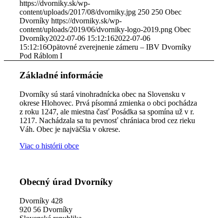
https://dvorniky.sk/wp-
content/uploads/2017/08/dvorniky.jpg
250
250
Obec
Dvorníky
https://dvorniky.sk/wp-
content/uploads/2019/06/dvorniky-logo-2019.png
Obec
Dvorníky
2022-07-06 15:12:16
2022-07-06
15:12:16
Opätovné zverejnenie zámeru – IBV Dvorníky
Pod Ráblom I
Základné informácie
Dvorníky sú stará vinohradnícka obec na Slovensku v
okrese Hlohovec. Prvá písomná zmienka o obci pochádza
z roku 1247, ale miestna časť Posádka sa spomína už v r.
1217. Nachádzala sa tu pevnosť chrániaca brod cez rieku
Váh. Obec je najväčšia v okrese.
Viac o histórii obce
Obecný úrad Dvorníky
Dvorníky 428
920 56 Dvorníky