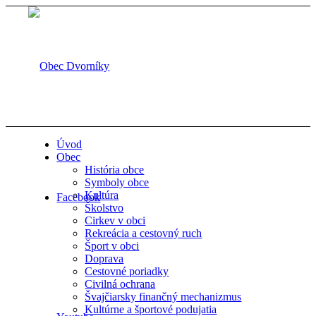
Úvod
Obec
História obce
Symboly obce
Kultúra
Facebook
Školstvo
Cirkev v obci
Rekreácia a cestovný ruch
Šport v obci
Doprava
Cestovné poriadky
Civilná ochrana
Švajčiarsky finančný mechanizmus
Kultúrne a športové podujatia