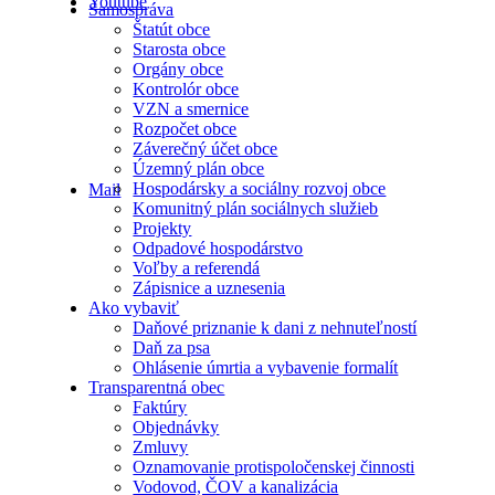
Youtube
Samospráva
Štatút obce
Starosta obce
Orgány obce
Kontrolór obce
VZN a smernice
Rozpočet obce
Záverečný účet obce
Územný plán obce
Hospodársky a sociálny rozvoj obce
Mail
Komunitný plán sociálnych služieb
Projekty
Odpadové hospodárstvo
Voľby a referendá
Zápisnice a uznesenia
Ako vybaviť
Daňové priznanie k dani z nehnuteľností
Daň za psa
Ohlásenie úmrtia a vybavenie formalít
Transparentná obec
Faktúry
Objednávky
Zmluvy
Oznamovanie protispoločenskej činnosti
Vodovod, ČOV a kanalizácia