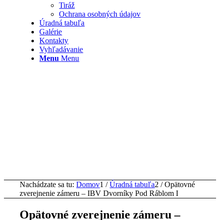
Tiráž
Ochrana osobných údajov
Úradná tabuľa
Galérie
Kontakty
Vyhľadávanie
Menu
Menu
Nachádzate sa tu:
Domov
1
/
Úradná tabuľa
2
/
Opätovné
zverejnenie zámeru – IBV Dvorníky Pod Ráblom I
Opätovné zverejnenie zámeru –