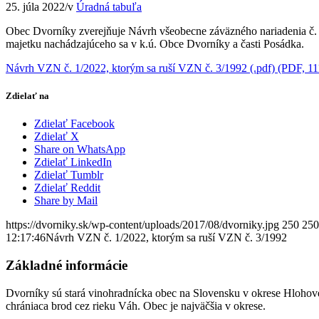
25. júla 2022
/
v
Úradná tabuľa
Obec Dvorníky zverejňuje Návrh všeobecne záväzného nariadenia č. 1
majetku nachádzajúceho sa v k.ú. Obce Dvorníky a časti Posádka.
Návrh VZN č. 1/2022, ktorým sa ruší VZN č. 3/1992 (.pdf) (PDF, 1
Zdielať na
Zdielať Facebook
Zdielať X
Share on WhatsApp
Zdielať LinkedIn
Zdielať Tumblr
Zdielať Reddit
Share by Mail
https://dvorniky.sk/wp-content/uploads/2017/08/dvorniky.jpg
250
250
12:17:46
Návrh VZN č. 1/2022, ktorým sa ruší VZN č. 3/1992
Základné informácie
Dvorníky sú stará vinohradnícka obec na Slovensku v okrese Hlohove
chrániaca brod cez rieku Váh. Obec je najväčšia v okrese.