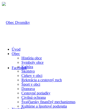
Úvod
Obec
História obce
Symboly obce
Kultúra
Facebook
Školstvo
Cirkev v obci
Rekreácia a cestovný ruch
Šport v obci
Doprava
Cestovné poriadky
Civilná ochrana
Švajčiarsky finančný mechanizmus
Kultúrne a športové podujatia