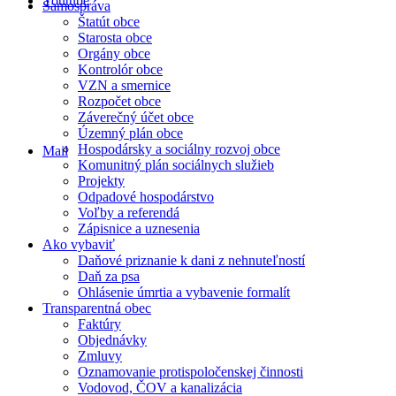
Youtube
Samospráva
Štatút obce
Starosta obce
Orgány obce
Kontrolór obce
VZN a smernice
Rozpočet obce
Záverečný účet obce
Územný plán obce
Hospodársky a sociálny rozvoj obce
Mail
Komunitný plán sociálnych služieb
Projekty
Odpadové hospodárstvo
Voľby a referendá
Zápisnice a uznesenia
Ako vybaviť
Daňové priznanie k dani z nehnuteľností
Daň za psa
Ohlásenie úmrtia a vybavenie formalít
Transparentná obec
Faktúry
Objednávky
Zmluvy
Oznamovanie protispoločenskej činnosti
Vodovod, ČOV a kanalizácia