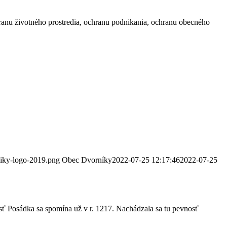
ranu životného prostredia, ochranu podnikania, ochranu obecného
niky-logo-2019.png
Obec Dvorníky
2022-07-25 12:17:46
2022-07-25
sť Posádka sa spomína už v r. 1217. Nachádzala sa tu pevnosť