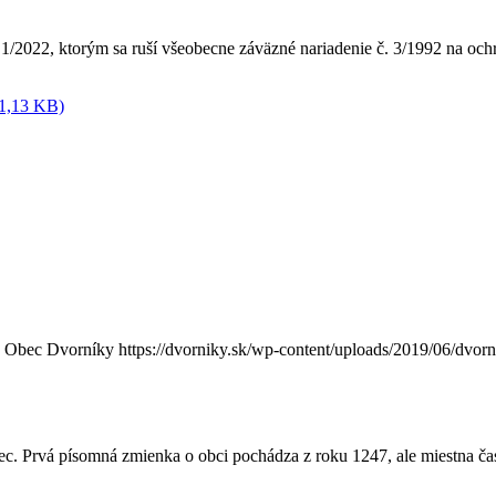
/2022, ktorým sa ruší všeobecne záväzné nariadenie č. 3/1992 na och
11,13 KB)
Obec Dvorníky
https://dvorniky.sk/wp-content/uploads/2019/06/dvor
c. Prvá písomná zmienka o obci pochádza z roku 1247, ale miestna ča