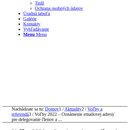
Tiráž
Ochrana osobných údajov
Úradná tabuľa
Galérie
Kontakty
Vyhľadávanie
Menu
Menu
Nachádzate sa tu:
Domov
1
/
Aktuality
2
/
Voľby a
referendá
3
/
Voľby 2022 – Oznámenie emailovej adresy
pre delegovanie členov a ...