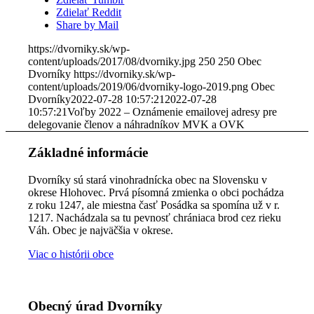
Zdielať Reddit
Share by Mail
https://dvorniky.sk/wp-
content/uploads/2017/08/dvorniky.jpg
250
250
Obec
Dvorníky
https://dvorniky.sk/wp-
content/uploads/2019/06/dvorniky-logo-2019.png
Obec
Dvorníky
2022-07-28 10:57:21
2022-07-28
10:57:21
Voľby 2022 – Oznámenie emailovej adresy pre
delegovanie členov a náhradníkov MVK a OVK
Základné informácie
Dvorníky sú stará vinohradnícka obec na Slovensku v
okrese Hlohovec. Prvá písomná zmienka o obci pochádza
z roku 1247, ale miestna časť Posádka sa spomína už v r.
1217. Nachádzala sa tu pevnosť chrániaca brod cez rieku
Váh. Obec je najväčšia v okrese.
Viac o histórii obce
Obecný úrad Dvorníky