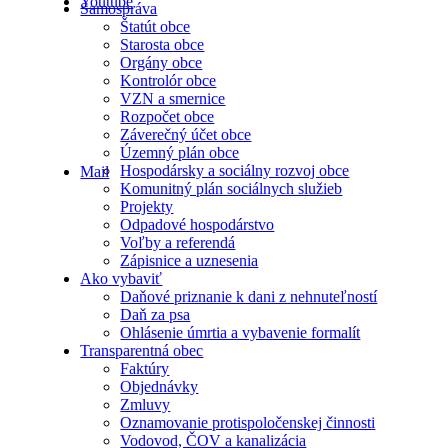
Youtube
Samospráva
Štatút obce
Starosta obce
Orgány obce
Kontrolór obce
VZN a smernice
Rozpočet obce
Záverečný účet obce
Územný plán obce
Hospodársky a sociálny rozvoj obce
Mail
Komunitný plán sociálnych služieb
Projekty
Odpadové hospodárstvo
Voľby a referendá
Zápisnice a uznesenia
Ako vybaviť
Daňové priznanie k dani z nehnuteľností
Daň za psa
Ohlásenie úmrtia a vybavenie formalít
Transparentná obec
Faktúry
Objednávky
Zmluvy
Oznamovanie protispoločenskej činnosti
Vodovod, ČOV a kanalizácia