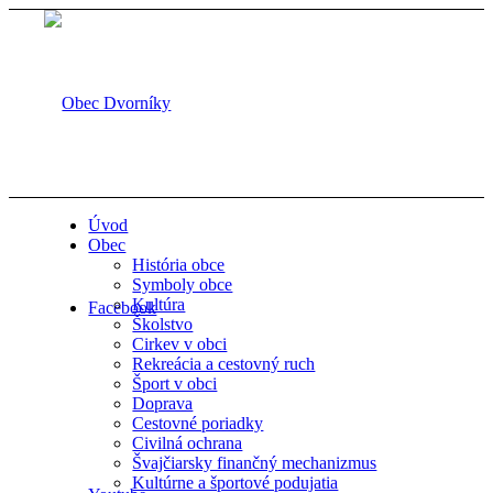
Úvod
Obec
História obce
Symboly obce
Kultúra
Facebook
Školstvo
Cirkev v obci
Rekreácia a cestovný ruch
Šport v obci
Doprava
Cestovné poriadky
Civilná ochrana
Švajčiarsky finančný mechanizmus
Kultúrne a športové podujatia