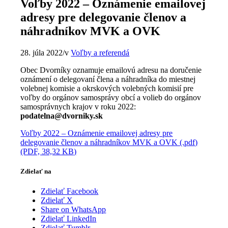
Voľby 2022 – Oznámenie emailovej
adresy pre delegovanie členov a
náhradníkov MVK a OVK
28. júla 2022
/
v
Voľby a referendá
Obec Dvorníky oznamuje emailovú adresu na doručenie
oznámení o delegovaní člena a náhradníka do miestnej
volebnej komisie a okrskových volebných komisií pre
voľby do orgánov samosprávy obcí a volieb do orgánov
samosprávnych krajov v roku 2022:
podatelna@dvorniky.sk
Voľby 2022 – Oznámenie emailovej adresy pre
delegovanie členov a náhradníkov MVK a OVK (.pdf)
(PDF, 38,32 KB)
Zdielať na
Zdielať Facebook
Zdielať X
Share on WhatsApp
Zdielať LinkedIn
Zdielať Tumblr