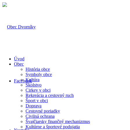
Úvod
Obec
História obce
Symboly obce
Kultúra
Facebook
Školstvo
Cirkev v obci
Rekreácia a cestovný ruch
Šport v obci
Doprava
Cestovné poriadky
Civilná ochrana
Švajčiarsky finančný mechanizmus
Kultúrne a športové podujatia