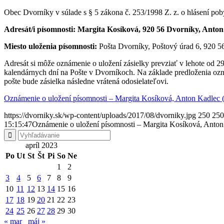
Obec Dvorníky v súlade s § 5 zákona č. 253/1998 Z. z. o hlásení po
Adresát/i písomnosti: Margita Kosíková, 920 56 Dvorníky, Anto
Miesto uloženia písomnosti:
Pošta Dvorníky, Poštový úrad 6, 920 5
Adresát si môže oznámenie o uložení zásielky prevziať v lehote od 
kalendárnych dní na Pošte v Dvorníkoch. Na základe predloženia ozná
pošte bude zásielka následne vrátená odosielateľovi.
Oznámenie o uložení písomnosti – Margita Kosíková, Anton Kadlec 
https://dvorniky.sk/wp-content/uploads/2017/08/dvorniky.jpg
250
250
15:15:47
Oznámenie o uložení písomnosti – Margita Kosíková, Anton
apríl 2023
Po
Ut
St
Št
Pi
So
Ne
1
2
3
4
5
6
7
8
9
10
11
12
13
14
15
16
17
18
19
20
21
22
23
24
25
26
27
28
29
30
« mar
máj »