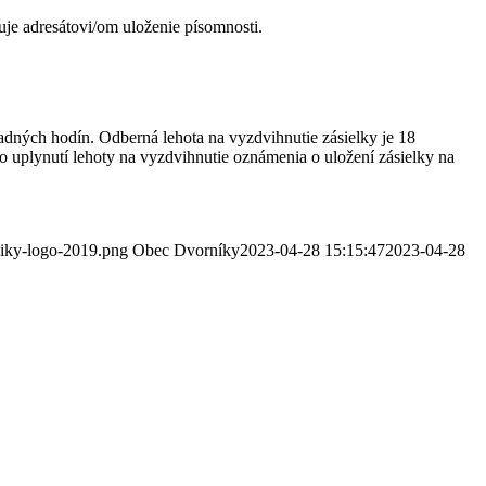
je adresátovi/om uloženie písomnosti.
adných hodín. Odberná lehota na vyzdvihnutie zásielky je 18
o uplynutí lehoty na vyzdvihnutie oznámenia o uložení zásielky na
niky-logo-2019.png
Obec Dvorníky
2023-04-28 15:15:47
2023-04-28