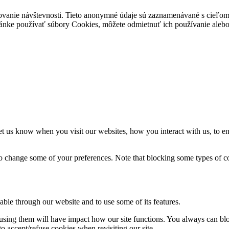
ovanie návštevnosti. Tieto anonymné údaje sú zaznamenávané s cieľom za
stránke používať súbory Cookies, môžete odmietnuť ich používanie alebo 
t us know when you visit our websites, how you interact with us, to en
lso change some of your preferences. Note that blocking some types of 
able through our website and to use some of its features.
refusing them will have impact how our site functions. You always can b
o accept/refuse cookies when revisiting our site.