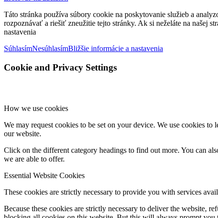
Táto stránka používa súbory cookie na poskytovanie služieb a analyz
rozpoznávať a riešiť zneužitie tejto stránky. Ak si neželáte na našej 
nastavenia
Súhlasím
Nesúhlasím
Bližšie informácie a nastavenia
Cookie and Privacy Settings
How we use cookies
We may request cookies to be set on your device. We use cookies to le
our website.
Click on the different category headings to find out more. You can a
we are able to offer.
Essential Website Cookies
These cookies are strictly necessary to provide you with services avail
Because these cookies are strictly necessary to deliver the website, 
blocking all cookies on this website. But this will always prompt you t