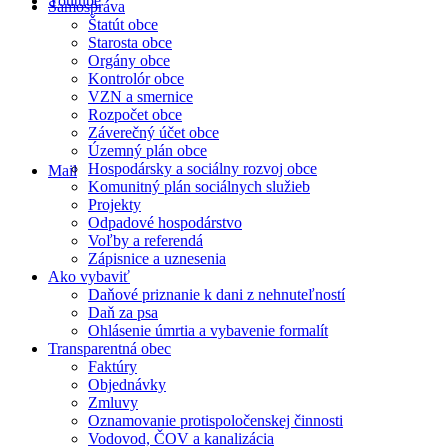
Youtube
Samospráva
Štatút obce
Starosta obce
Orgány obce
Kontrolór obce
VZN a smernice
Rozpočet obce
Záverečný účet obce
Územný plán obce
Hospodársky a sociálny rozvoj obce
Mail
Komunitný plán sociálnych služieb
Projekty
Odpadové hospodárstvo
Voľby a referendá
Zápisnice a uznesenia
Ako vybaviť
Daňové priznanie k dani z nehnuteľností
Daň za psa
Ohlásenie úmrtia a vybavenie formalít
Transparentná obec
Faktúry
Objednávky
Zmluvy
Oznamovanie protispoločenskej činnosti
Vodovod, ČOV a kanalizácia