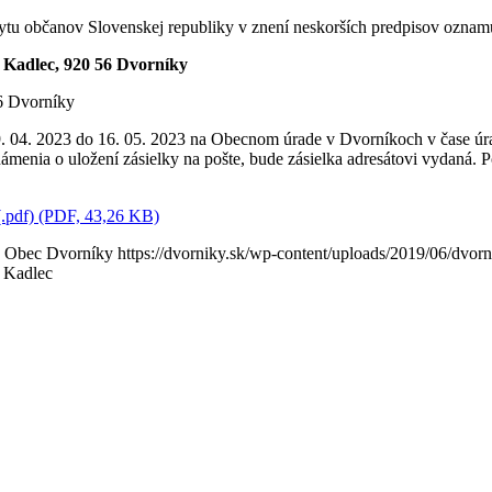
bytu občanov Slovenskej republiky v znení neskorších predpisov oznamu
n Kadlec, 920 56 Dvorníky
6 Dvorníky
29. 04. 2023 do 16. 05. 2023 na Obecnom úrade v Dvorníkoch v čase úr
menia o uložení zásielky na pošte, bude zásielka adresátovi vydaná. P
(.pdf) (PDF, 43,26 KB)
Obec Dvorníky
https://dvorniky.sk/wp-content/uploads/2019/06/dvor
 Kadlec