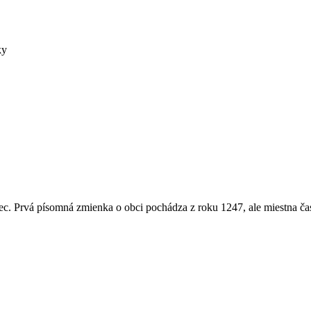
ky
c. Prvá písomná zmienka o obci pochádza z roku 1247, ale miestna ča