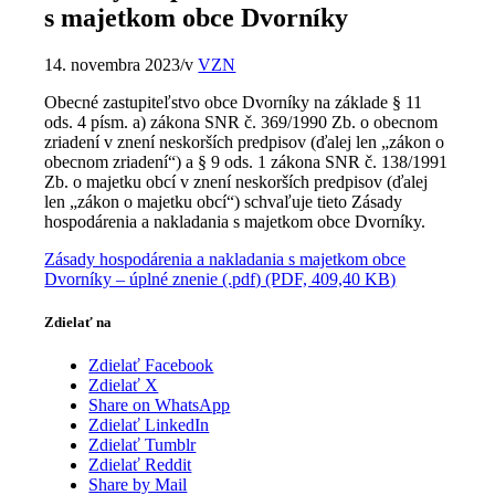
s majetkom obce Dvorníky
14. novembra 2023
/
v
VZN
Obecné zastupiteľstvo obce Dvorníky na základe § 11
ods. 4 písm. a) zákona SNR č. 369/1990 Zb. o obecnom
zriadení v znení neskorších predpisov (ďalej len „zákon o
obecnom zriadení“) a § 9 ods. 1 zákona SNR č. 138/1991
Zb. o majetku obcí v znení neskorších predpisov (ďalej
len „zákon o majetku obcí“) schvaľuje tieto Zásady
hospodárenia a nakladania s majetkom obce Dvorníky.
Zásady hospodárenia a nakladania s majetkom obce
Dvorníky – úplné znenie (.pdf) (PDF, 409,40 KB)
Zdielať na
Zdielať Facebook
Zdielať X
Share on WhatsApp
Zdielať LinkedIn
Zdielať Tumblr
Zdielať Reddit
Share by Mail