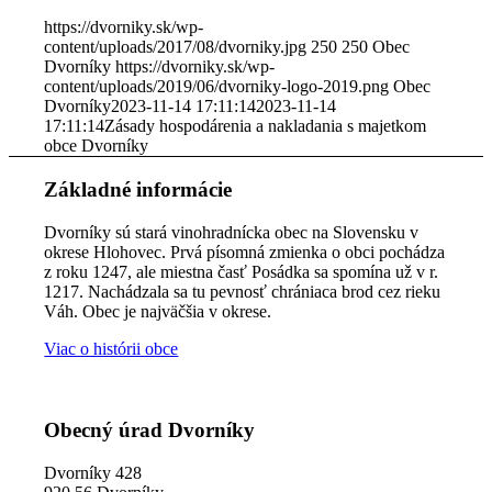
https://dvorniky.sk/wp-
content/uploads/2017/08/dvorniky.jpg
250
250
Obec
Dvorníky
https://dvorniky.sk/wp-
content/uploads/2019/06/dvorniky-logo-2019.png
Obec
Dvorníky
2023-11-14 17:11:14
2023-11-14
17:11:14
Zásady hospodárenia a nakladania s majetkom
obce Dvorníky
Základné informácie
Dvorníky sú stará vinohradnícka obec na Slovensku v
okrese Hlohovec. Prvá písomná zmienka o obci pochádza
z roku 1247, ale miestna časť Posádka sa spomína už v r.
1217. Nachádzala sa tu pevnosť chrániaca brod cez rieku
Váh. Obec je najväčšia v okrese.
Viac o histórii obce
Obecný úrad Dvorníky
Dvorníky 428