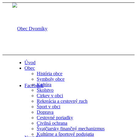
Úvod
Obec
História obce
Symboly obce
Kultúra
Facebook
Školstvo
Cirkev v obci
Rekreácia a cestovný ruch
Šport v obci
Doprava
Cestovné poriadky
Civilná ochrana
Švajčiarsky finančný mechanizmus
Kultúrne a športové podujatia