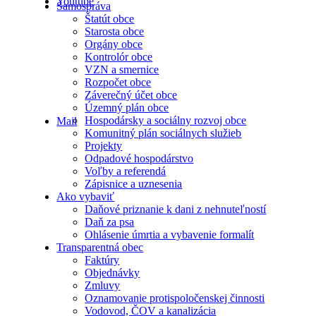
Youtube
Samospráva
Štatút obce
Starosta obce
Orgány obce
Kontrolór obce
VZN a smernice
Rozpočet obce
Záverečný účet obce
Územný plán obce
Hospodársky a sociálny rozvoj obce
Mail
Komunitný plán sociálnych služieb
Projekty
Odpadové hospodárstvo
Voľby a referendá
Zápisnice a uznesenia
Ako vybaviť
Daňové priznanie k dani z nehnuteľností
Daň za psa
Ohlásenie úmrtia a vybavenie formalít
Transparentná obec
Faktúry
Objednávky
Zmluvy
Oznamovanie protispoločenskej činnosti
Vodovod, ČOV a kanalizácia