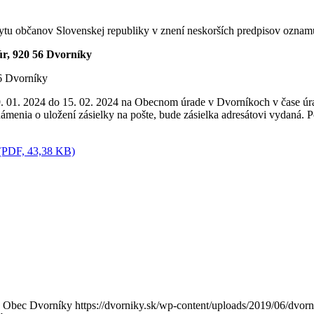
bytu občanov Slovenskej republiky v znení neskorších predpisov oznamu
úr, 920 56 Dvorníky
6 Dvorníky
29. 01. 2024 do 15. 02. 2024 na Obecnom úrade v Dvorníkoch v čase úr
menia o uložení zásielky na pošte, bude zásielka adresátovi vydaná. P
 (PDF, 43,38 KB)
Obec Dvorníky
https://dvorniky.sk/wp-content/uploads/2019/06/dvor