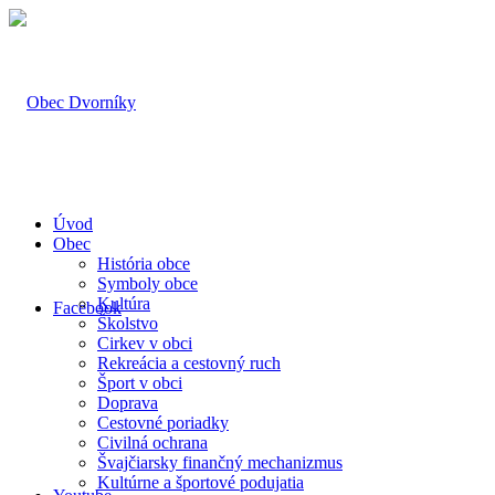
Úvod
Obec
História obce
Symboly obce
Kultúra
Facebook
Školstvo
Cirkev v obci
Rekreácia a cestovný ruch
Šport v obci
Doprava
Cestovné poriadky
Civilná ochrana
Švajčiarsky finančný mechanizmus
Kultúrne a športové podujatia