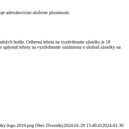
je adresátovi/om uloženie písomnosti.
adných hodín. Odberná lehota na vyzdvihnutie zásielky je 18
o uplynutí lehoty na vyzdvihnutie oznámenia o uložení zásielky na
niky-logo-2019.png
Obec Dvorníky
2024-01-29 15:49:41
2024-01-30