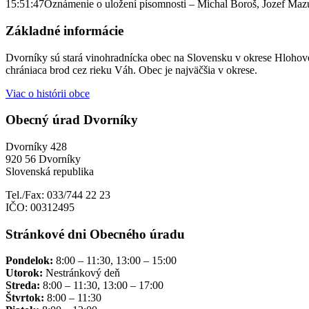
15:51:47
Oznámenie o uložení písomnosti – Michal Boroš, Jozef Maz
Základné informácie
Dvorníky sú stará vinohradnícka obec na Slovensku v okrese Hlohove
chrániaca brod cez rieku Váh. Obec je najväčšia v okrese.
Viac o histórii obce
Obecný úrad Dvorníky
Dvorníky 428
920 56 Dvorníky
Slovenská republika
Tel./Fax: 033/744 22 23
IČO: 00312495
Stránkové dni Obecného úradu
Pondelok:
8:00 – 11:30, 13:00 – 15:00
Utorok:
Nestránkový deň
Streda:
8:00 – 11:30, 13:00 – 17:00
Štvrtok:
8:00 – 11:30