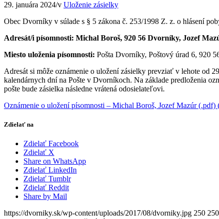
29. januára 2024
/
v
Uloženie zásielky
Obec Dvorníky v súlade s § 5 zákona č. 253/1998 Z. z. o hlásení po
Adresát/i písomnosti: Michal Boroš, 920 56 Dvorníky, Jozef Maz
Miesto uloženia písomnosti:
Pošta Dvorníky, Poštový úrad 6, 920 5
Adresát si môže oznámenie o uložení zásielky prevziať v lehote od 
kalendárnych dní na Pošte v Dvorníkoch. Na základe predloženia ozná
pošte bude zásielka následne vrátená odosielateľovi.
Oznámenie o uložení písomnosti – Michal Boroš, Jozef Mazúr (.pdf)
Zdielať na
Zdielať Facebook
Zdielať X
Share on WhatsApp
Zdielať LinkedIn
Zdielať Tumblr
Zdielať Reddit
Share by Mail
https://dvorniky.sk/wp-content/uploads/2017/08/dvorniky.jpg
250
250