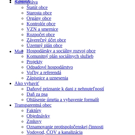
Youtube
Samospráva
Štatút obce
Starosta obce
Orgány obce
Kontrolór obce
VZN a smernice
Rozpočet obce
Záverečný účet obce
Územný plán obce
Hospodársky a sociálny rozvoj obce
Mail
Komunitný plán sociálnych služieb
Projekty
Odpadové hospodárstvo
Voľby a referendá
Zápisnice a uznesenia
Ako vybaviť
Daňové priznanie k dani z nehnuteľností
Daň za psa
Ohlásenie úmrtia a vybavenie formalít
Transparentná obec
Faktúry
Objednávky
Zmluvy
Oznamovanie protispoločenskej činnosti
Vodovod, ČOV a kanalizácia