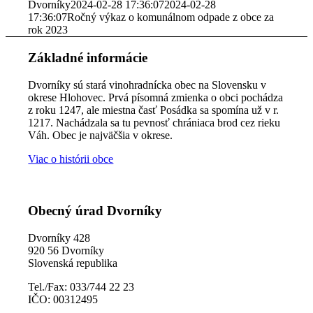
Dvorníky
2024-02-28 17:36:07
2024-02-28
17:36:07
Ročný výkaz o komunálnom odpade z obce za
rok 2023
Základné informácie
Dvorníky sú stará vinohradnícka obec na Slovensku v
okrese Hlohovec. Prvá písomná zmienka o obci pochádza
z roku 1247, ale miestna časť Posádka sa spomína už v r.
1217. Nachádzala sa tu pevnosť chrániaca brod cez rieku
Váh. Obec je najväčšia v okrese.
Viac o histórii obce
Obecný úrad Dvorníky
Dvorníky 428
920 56 Dvorníky
Slovenská republika
Tel./Fax: 033/744 22 23
IČO: 00312495