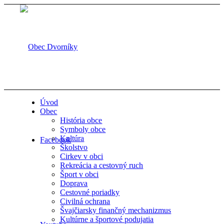
Úvod
Obec
História obce
Symboly obce
Kultúra
Facebook
Školstvo
Cirkev v obci
Rekreácia a cestovný ruch
Šport v obci
Doprava
Cestovné poriadky
Civilná ochrana
Švajčiarsky finančný mechanizmus
Kultúrne a športové podujatia