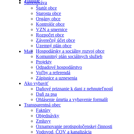
Youtube
Samospráva
Štatút obce
Starosta obce
Orgány obce
Kontrolór obce
VZN a smernice
Rozpočet obce
Záverečný účet obce
Územný plán obce
Hospodársky a sociálny rozvoj obce
Mail
Komunitný plán sociálnych služieb
Projekty
Odpadové hospodárstvo
Voľby a referendá
Zápisnice a uznesenia
Ako vybaviť
Daňové priznanie k dani z nehnuteľností
Daň za psa
Ohlásenie úmrtia a vybavenie formalít
Transparentná obec
Faktúry
Objednávky
Zmluvy
Oznamovanie protispoločenskej činnosti
Vodovod, ČOV a kanalizácia