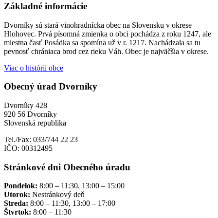
Základné informácie
Dvorníky sú stará vinohradnícka obec na Slovensku v okrese
Hlohovec. Prvá písomná zmienka o obci pochádza z roku 1247, ale
miestna časť Posádka sa spomína už v r. 1217. Nachádzala sa tu
pevnosť chrániaca brod cez rieku Váh. Obec je najväčšia v okrese.
Viac o histórii obce
Obecný úrad Dvorníky
Dvorníky 428
920 56 Dvorníky
Slovenská republika
Tel./Fax: 033/744 22 23
IČO: 00312495
Stránkové dni Obecného úradu
Pondelok:
8:00 – 11:30, 13:00 – 15:00
Utorok:
Nestránkový deň
Streda:
8:00 – 11:30, 13:00 – 17:00
Štvrtok:
8:00 – 11:30