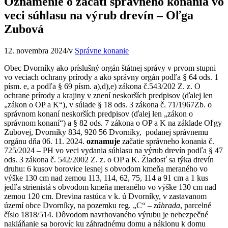
Oznámenie o začatí správneho konania vo
veci súhlasu na výrub drevín – Oľga
Zubová
12. novembra 2024
/
v
Správne konanie
Obec Dvorníky ako príslušný orgán štátnej správy v prvom stupni
vo veciach ochrany prírody a ako správny orgán podľa § 64 ods. 1
písm. e, a podľa § 69 písm. a),d),e) zákona č.543/202 Z. z. O
ochrane prírody a krajiny v znení neskorších predpisov (ďalej len
„zákon o OP a K“), v súlade § 18 ods. 3 zákona č. 71/1967Zb. o
správnom konaní neskorších predpisov (ďalej len „zákon o
správnom konaní“) a § 82 ods. 7 zákona o OP a K na základe Oľgy
Zubovej, Dvorníky 834, 920 56 Dvorníky, podanej správnemu
orgánu dňa 06. 11. 2024.
oznamuje
začatie správneho konania č.
725/2024 – PH vo veci vydania súhlasu na výrub drevín podľa § 47
ods. 3 zákona č. 542/2002 Z. z. o OP a K. Žiadosť sa týka drevín
druhu: 6 kusov borovice lesnej s obvodom kmeňa meraného vo
výške 130 cm nad zemou 113, 114, 62, 75, 114 a 91 cm a 1 kus
jedľa strienistá s obvodom kmeňa meraného vo výške 130 cm nad
zemou 120 cm. Drevina rastúca v k. ú Dvorníky, v zastavanom
území obce Dvorníky, na pozemku reg. „C“ –
záhrada
, parcelné
číslo 1818/514. Dôvodom navrhovaného výrubu je nebezpečné
nakláňanie sa borovíc ku záhradnému domu a náklonu k domu