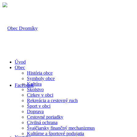
Úvod
Obec
História obce
Symboly obce
Kultúra
Facebook
Školstvo
Cirkev v obci
Rekreácia a cestovný ruch
Šport v obci
Doprava
Cestovné poriadky
Civilná ochrana
Švajčiarsky finančný mechanizmus
Kultúrne a športové podujatia