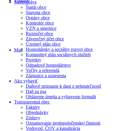
Youtube
Samospráva
Štatút obce
Starosta obce
Orgány obce
Kontrolór obce
VZN a smernice
Rozpočet obce
Záverečný účet obce
Územný plán obce
Hospodársky a sociálny rozvoj obce
Mail
Komunitný plán sociálnych služieb
Projekty
Odpadové hospodárstvo
Voľby a referendá
Zápisnice a uznesenia
Ako vybaviť
Daňové priznanie k dani z nehnuteľností
Daň za psa
Ohlásenie úmrtia a vybavenie formalít
Transparentná obec
Faktúry
Objednávky
Zmluvy
Oznamovanie protispoločenskej činnosti
Vodovod, ČOV a kanalizácia