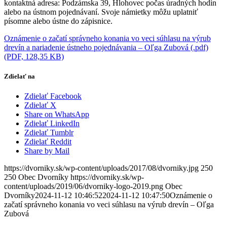
kontaktná adresa: Podzámska 39, Hlohovec počas úradných hodín
alebo na ústnom pojednávaní. Svoje námietky môžu uplatniť
písomne alebo ústne do zápisnice.
Oznámenie o začatí správneho konania vo veci súhlasu na výrub
drevín a nariadenie ústneho pojednávania – Oľga Zubová (.pdf)
(PDF, 128,35 KB)
Zdielať na
Zdielať Facebook
Zdielať X
Share on WhatsApp
Zdielať LinkedIn
Zdielať Tumblr
Zdielať Reddit
Share by Mail
https://dvorniky.sk/wp-content/uploads/2017/08/dvorniky.jpg
250
250
Obec Dvorníky
https://dvorniky.sk/wp-
content/uploads/2019/06/dvorniky-logo-2019.png
Obec
Dvorníky
2024-11-12 10:46:52
2024-11-12 10:47:50
Oznámenie o
začatí správneho konania vo veci súhlasu na výrub drevín – Oľga
Zubová