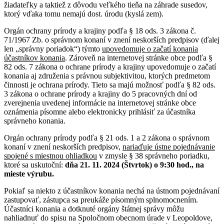
žiadateľky a taktiež z dôvodu veľkého tieňa na záhrade susedov,
ktorý vďaka tomu nemajú dost. úrodu (kyslá zem).
Orgán ochrany prírody a krajiny podľa § 18 ods. 3 zákona č.
71/1967 Zb. o správnom konaní v znení neskorších predpisov (ďalej
len „správny poriadok“) týmto
upovedomuje o začatí konania
účastníkov konania
. Zároveň na internetovej stránke obce podľa §
82 ods. 7 zákona o ochrane prírody a krajiny upovedomuje o začatí
konania aj združenia s právnou subjektivitou, ktorých predmetom
činnosti je ochrana prírody. Tieto sa majú možnosť podľa § 82 ods.
3 zákona o ochrane prírody a krajiny do 5 pracovných dní od
zverejnenia uvedenej informácie na internetovej stránke obce
oznámenia písomne alebo elektronicky prihlásiť za účastníka
správneho konania.
Orgán ochrany prírody podľa § 21 ods. 1 a 2 zákona o správnom
konaní v znení neskorších predpisov,
nariaďuje ústne pojednávanie
spojené s miestnou ohliadkou
v zmysle § 38 správneho poriadku,
ktoré sa uskutoční:
dňa 21. 11. 2024 (Štvrtok) o 9:30 hod.,
na
mieste výrubu.
Pokiaľ sa niekto z účastníkov konania nechá na ústnom pojednávaní
zastupovať, zástupca sa preukáže písomným splnomocnením.
Účastníci konania a dotknuté orgány štátnej správy môžu
nahliadnuť do spisu na Spoločnom obecnom úrade v Leopoldove,