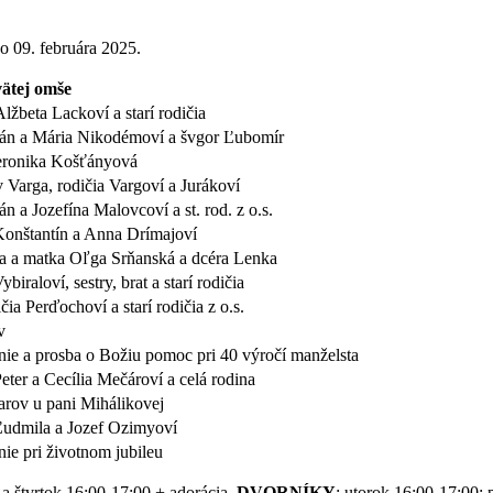
o 09. februára 2025.
ätej omše
Alžbeta Lackoví a starí rodičia
 Ján a Mária Nikodémoví a švgor Ľubomír
Veronika Košťányová
v Varga, rodičia Vargoví a Jurákoví
Ján a Jozefína Malovcoví a st. rod. z o.s.
 Konštantín a Anna Drímajoví
a a matka Oľga Srňanská a dcéra Lenka
ybiraloví, sestry, brat a starí rodičia
ičia Perďochoví a starí rodičia z o.s.
v
ie a prosba o Božiu pomoc pri 40 výročí manželsta
Peter a Cecília Mečároví a celá rodina
arov u pani Mihálikovej
 Ľudmila a Jozef Ozimyoví
ie pri životnom jubileu
a štvrtok 16:00-17:00 + adorácia.
DVORNÍKY
: utorok 16:00-17:00; 