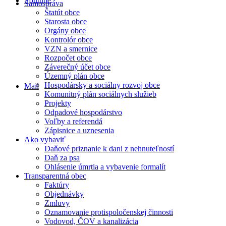
Youtube
Samospráva
Štatút obce
Starosta obce
Orgány obce
Kontrolór obce
VZN a smernice
Rozpočet obce
Záverečný účet obce
Územný plán obce
Hospodársky a sociálny rozvoj obce
Mail
Komunitný plán sociálnych služieb
Projekty
Odpadové hospodárstvo
Voľby a referendá
Zápisnice a uznesenia
Ako vybaviť
Daňové priznanie k dani z nehnuteľností
Daň za psa
Ohlásenie úmrtia a vybavenie formalít
Transparentná obec
Faktúry
Objednávky
Zmluvy
Oznamovanie protispoločenskej činnosti
Vodovod, ČOV a kanalizácia