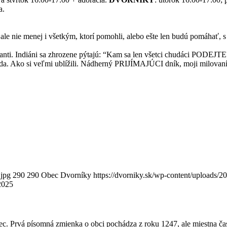
a.
ale nie menej i všetkým, ktorí pomohli, alebo ešte len budú pomáhať,
nti. Indiáni sa zhrozene pýtajú: “Kam sa len všetci chudáci PODEJTE
koda. Ako si veľmi ublížili. Nádherný PRIJÍMAJÚCI dník, moji milovaní
.jpg
290
290
Obec Dvorníky
https://dvorniky.sk/wp-content/uploads/
2025
c. Prvá písomná zmienka o obci pochádza z roku 1247, ale miestna ča