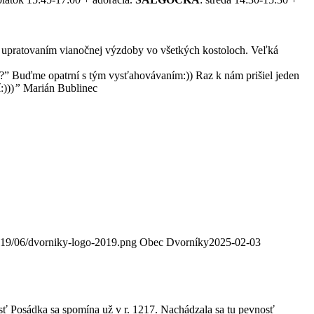
 s upratovaním vianočnej výzdoby vo všetkých kostoloch. Veľká
?” Buďme opatrní s tým vysťahovávaním:)) Raz k nám prišiel jeden
:)))
”
Marián Bublinec
2019/06/dvorniky-logo-2019.png
Obec Dvorníky
2025-02-03
sť Posádka sa spomína už v r. 1217. Nachádzala sa tu pevnosť