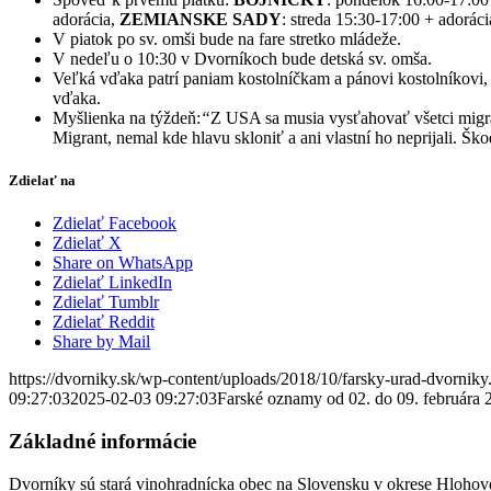
adorácia,
ZEMIANSKE SADY
: streda 15:30-17:00 + adoráci
V piatok po sv. omši bude na fare stretko mládeže.
V nedeľu o 10:30 v Dvorníkoch bude detská sv. omša.
Veľká vďaka patrí paniam kostolníčkam a pánovi kostolníkovi, 
vďaka.
Myšlienka na týždeň:
“
Z USA sa musia vysťahovať všetci migra
Migrant, nemal kde hlavu skloniť a ani vlastní ho neprijali. Š
Zdielať na
Zdielať Facebook
Zdielať X
Share on WhatsApp
Zdielať LinkedIn
Zdielať Tumblr
Zdielať Reddit
Share by Mail
https://dvorniky.sk/wp-content/uploads/2018/10/farsky-urad-dvorniky
09:27:03
2025-02-03 09:27:03
Farské oznamy od 02. do 09. februára 
Základné informácie
Dvorníky sú stará vinohradnícka obec na Slovensku v okrese Hlohove