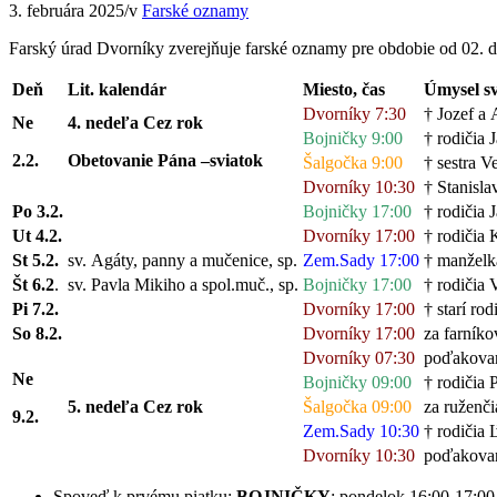
3. februára 2025
/
v
Farské oznamy
Farský úrad Dvorníky zverejňuje farské oznamy pre obdobie od 02. d
Deň
Lit. kalendár
Miesto, č
as
Úmysel sv
Dvorníky 7:30
† Jozef a 
Ne
4. nedeľa Cez rok
Bojničky 9:00
† rodičia
2.2.
Obetovanie Pána –
sviatok
Šalgočka 9:00
† sestra 
Dvorníky 10:30
† Stanisla
Po 3
.2.
Bojničky 17:00
† rodičia 
Ut 4
.2.
Dvorníky 17:00
† rodičia
St 5
.2.
sv. Agáty, panny a mučenice, sp.
Zem.Sady 17:00
† manželk
Št 6
.2
.
sv. Pavla Mikiho a spol.muč., sp.
Bojničky 17:00
† rodičia V
Pi
7.2.
Dvorníky 17:00
† starí rod
So 8
.2.
Dvorníky 17:00
za farníko
Dvorníky 07:30
poďakovan
Ne
Bojničky 09:00
† rodičia 
5. nedeľa Cez rok
Šalgočka 09:00
za ruženči
9.2.
Zem.Sady 10:30
† rodičia
Dvorníky 10:30
poďakovan
Spoveď k prvému piatku:
BOJNIČKY
: pondelok 16:00-17:00 