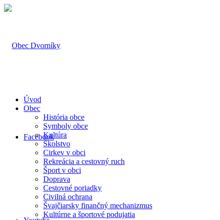
Úvod
Obec
História obce
Symboly obce
Kultúra
Facebook
Školstvo
Cirkev v obci
Rekreácia a cestovný ruch
Šport v obci
Doprava
Cestovné poriadky
Civilná ochrana
Švajčiarsky finančný mechanizmus
Kultúrne a športové podujatia