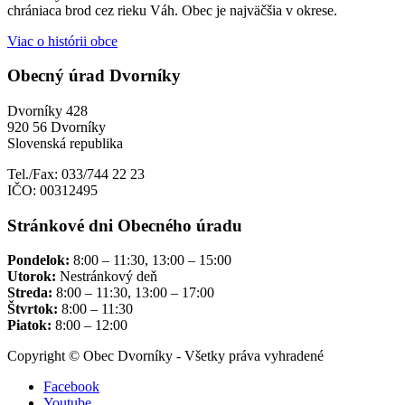
chrániaca brod cez rieku Váh. Obec je najväčšia v okrese.
Viac o histórii obce
Obecný úrad Dvorníky
Dvorníky 428
920 56 Dvorníky
Slovenská republika
Tel./Fax: 033/744 22 23
IČO: 00312495
Stránkové dni Obecného úradu
Pondelok:
8:00 – 11:30, 13:00 – 15:00
Utorok:
Nestránkový deň
Streda:
8:00 – 11:30, 13:00 – 17:00
Štvrtok:
8:00 – 11:30
Piatok:
8:00 – 12:00
Copyright © Obec Dvorníky - Všetky práva vyhradené
Facebook
Youtube