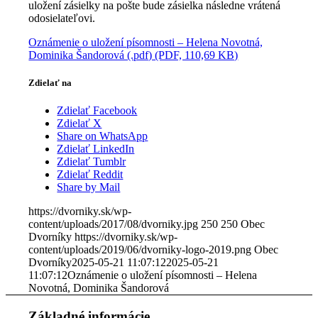
uložení zásielky na pošte bude zásielka následne vrátená
odosielateľovi.
Oznámenie o uložení písomnosti – Helena Novotná,
Dominika Šandorová (.pdf) (PDF, 110,69 KB)
Zdielať na
Zdielať Facebook
Zdielať X
Share on WhatsApp
Zdielať LinkedIn
Zdielať Tumblr
Zdielať Reddit
Share by Mail
https://dvorniky.sk/wp-
content/uploads/2017/08/dvorniky.jpg
250
250
Obec
Dvorníky
https://dvorniky.sk/wp-
content/uploads/2019/06/dvorniky-logo-2019.png
Obec
Dvorníky
2025-05-21 11:07:12
2025-05-21
11:07:12
Oznámenie o uložení písomnosti – Helena
Novotná, Dominika Šandorová
Základné informácie