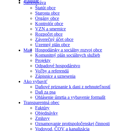
Youtube
Samospráva
Štatút obce
Starosta obce
Orgány obce
Kontrolór obce
VZN a smernice
Rozpočet obce
Záverečný účet obce
Územný plán obce
Hospodársky a sociálny rozvoj obce
Mail
Komunitný plán sociálnych služieb
Projekty
Odpadové hospodárstvo
Voľby a referendá
Zápisnice a uznesenia
Ako vybaviť
Daňové priznanie k dani z nehnuteľností
Daň za psa
Ohlásenie úmrtia a vybavenie formalít
Transparentná obec
Faktúry
Objednávky
Zmluvy
Oznamovanie protispoločenskej činnosti
Vodovod, ČOV a kanalizácia