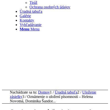
Tiráž
Ochrana osobných údajov
Úradná tabuľa
Galérie
Kontakty
Vyhľadávanie
Menu
Menu
Nachádzate sa tu:
Domov
1
/
Úradná tabuľa
2
/
Uloženie
zásielky
3
/
Oznámenie o uložení písomnosti – Helena
Novotná, Dominika Šandor...