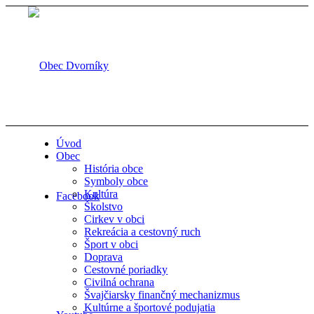
Úvod
Obec
História obce
Symboly obce
Kultúra
Facebook
Školstvo
Cirkev v obci
Rekreácia a cestovný ruch
Šport v obci
Doprava
Cestovné poriadky
Civilná ochrana
Švajčiarsky finančný mechanizmus
Kultúrne a športové podujatia