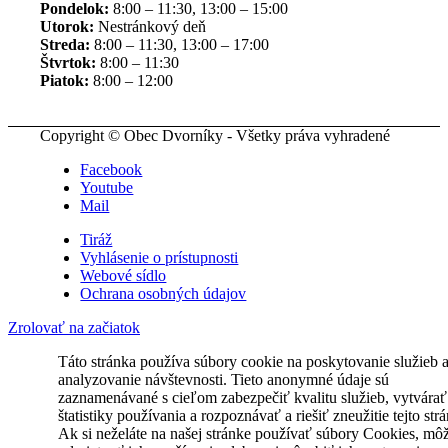
Pondelok:
8:00 – 11:30, 13:00 – 15:00
Utorok:
Nestránkový deň
Streda:
8:00 – 11:30, 13:00 – 17:00
Štvrtok:
8:00 – 11:30
Piatok:
8:00 – 12:00
Copyright © Obec Dvorníky - Všetky práva vyhradené
Facebook
Youtube
Mail
Tiráž
Vyhlásenie o prístupnosti
Webové sídlo
Ochrana osobných údajov
Zrolovať na začiatok
Táto stránka používa súbory cookie na poskytovanie služieb 
analyzovanie návštevnosti. Tieto anonymné údaje sú
zaznamenávané s cieľom zabezpečiť kvalitu služieb, vytvárať
štatistiky používania a rozpoznávať a riešiť zneužitie tejto str
Ak si neželáte na našej stránke používať súbory Cookies, mô