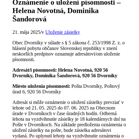
Oznámenie o uložení písomnosti –
Helena Novotná, Dominika
Šandorová
21. mája 2025
/
v
Uloženie zásielky
Obec Dvorníky v súlade s § 5 zákona č. 253/1998 Z. z. o
hlásení pobytu občanov Slovenskej republiky v znení
neskorších predpisov oznamuje adresátovi/om uloženie
písomnosti.
Adresát/i písomnosti: Helena Novotná, 920 56
Dvorníky, Dominika Šandorová, 920 56 Dvorníky
Miesto uloženia písomnosti:
Pošta Dvorníky, Poštový
úrad 6, 920 56 Dvorníky
Adresát si môže oznámenie o uložení zásielky prevziať v
lehote od 21. 05. 2025 do 07. 06. 2025 na Obecnom
úrade v Dvorníkoch v čase úradných hodín. Odberná
lehota na vyzdvihnutie zásielky je 18 kalendárnych dní na
Pošte v Dvorníkoch. Na základe predloženia oznámenia o
uložení zásielky na pošte, bude zásielka adresátovi
vydaná. Po uplynutí lehoty na vyzdvihnutie oznámenia o