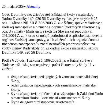
26. mája 2025
/
v
Aktuality
Obec Dvorníky, ako zriaďovateľ Základnej školy s materskou
školou Dvorníky 149, 920 56 Dvorníky vyhlasuje v zmysle § 25
ods. 1 zákona NR SR č. 596/2003 Z. z. o štátnej správe v školstve a
školskej samospráve a o zmene a doplnení niektorých zákonov a § 1
ods. 3 vyhlášky Ministerstva školstva Slovenskej republiky č.
291/2004 Z. z., ktorou sa určujú podrobnosti o spôsobe ustanovenia
orgánov školskej samosprávy, a ich zložení, o ich organizačnom a
finančnom zabezpečení v znení neskorších predpisov výzvu na
voľby členov Rady školy pri Základnej škole s materskou školou
Dvorníky 149, 920 56 Dvorníky.
Podľa § 25 ods. 1 zákona č. 596/2003 Z. z. o štátnej správe v
školstve a školskej samospráve je počet členov rady školy 11 v
zložení:
dvaja zástupcovia pedagogických zamestnancov základnej
školy,
jeden zástupca nepedagogických zamestnancov materskej
školy,
štyria zástupcovia rodičov detí navštevujúcich Základnú školu
s materskou školou, ktorí nie sú zamestnancami školy
štyria delegovaní zástupcovia zriaďovateľa.