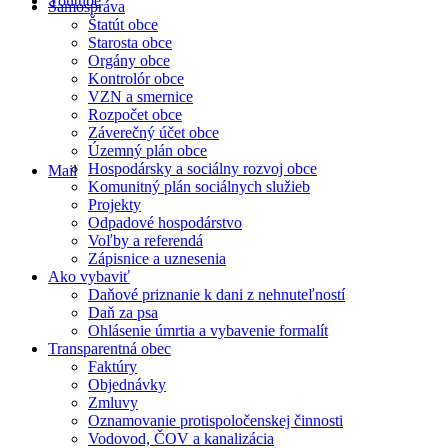
Youtube
Samospráva
Štatút obce
Starosta obce
Orgány obce
Kontrolór obce
VZN a smernice
Rozpočet obce
Záverečný účet obce
Územný plán obce
Hospodársky a sociálny rozvoj obce
Mail
Komunitný plán sociálnych služieb
Projekty
Odpadové hospodárstvo
Voľby a referendá
Zápisnice a uznesenia
Ako vybaviť
Daňové priznanie k dani z nehnuteľností
Daň za psa
Ohlásenie úmrtia a vybavenie formalít
Transparentná obec
Faktúry
Objednávky
Zmluvy
Oznamovanie protispoločenskej činnosti
Vodovod, ČOV a kanalizácia