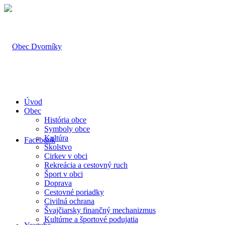
Úvod
Obec
História obce
Symboly obce
Kultúra
Facebook
Školstvo
Cirkev v obci
Rekreácia a cestovný ruch
Šport v obci
Doprava
Cestovné poriadky
Civilná ochrana
Švajčiarsky finančný mechanizmus
Kultúrne a športové podujatia