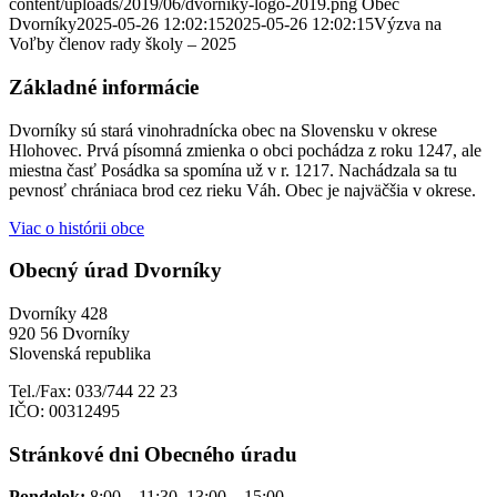
content/uploads/2019/06/dvorniky-logo-2019.png
Obec
Dvorníky
2025-05-26 12:02:15
2025-05-26 12:02:15
Výzva na
Voľby členov rady školy – 2025
Základné informácie
Dvorníky sú stará vinohradnícka obec na Slovensku v okrese
Hlohovec. Prvá písomná zmienka o obci pochádza z roku 1247, ale
miestna časť Posádka sa spomína už v r. 1217. Nachádzala sa tu
pevnosť chrániaca brod cez rieku Váh. Obec je najväčšia v okrese.
Viac o histórii obce
Obecný úrad Dvorníky
Dvorníky 428
920 56 Dvorníky
Slovenská republika
Tel./Fax: 033/744 22 23
IČO: 00312495
Stránkové dni Obecného úradu
Pondelok:
8:00 – 11:30, 13:00 – 15:00