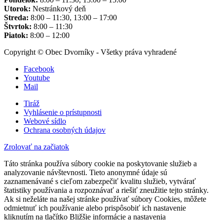
Utorok:
Nestránkový deň
Streda:
8:00 – 11:30, 13:00 – 17:00
Štvrtok:
8:00 – 11:30
Piatok:
8:00 – 12:00
Copyright © Obec Dvorníky - Všetky práva vyhradené
Facebook
Youtube
Mail
Tiráž
Vyhlásenie o prístupnosti
Webové sídlo
Ochrana osobných údajov
Zrolovať na začiatok
Táto stránka používa súbory cookie na poskytovanie služieb a
analyzovanie návštevnosti. Tieto anonymné údaje sú
zaznamenávané s cieľom zabezpečiť kvalitu služieb, vytvárať
štatistiky používania a rozpoznávať a riešiť zneužitie tejto stránky.
Ak si neželáte na našej stránke používať súbory Cookies, môžete
odmietnuť ich používanie alebo prispôsobiť ich nastavenie
kliknutím na tlačítko Bližšie informácie a nastavenia