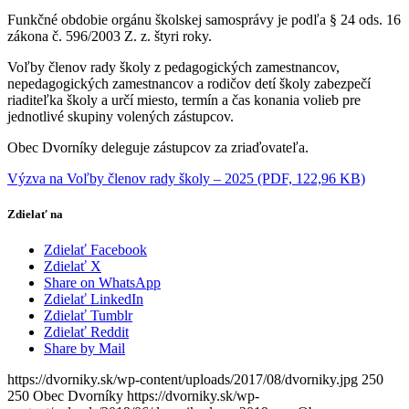
Funkčné obdobie orgánu školskej samosprávy je podľa § 24 ods. 16
zákona č. 596/2003 Z. z. štyri roky.
Voľby členov rady školy z pedagogických zamestnancov,
nepedagogických zamestnancov a rodičov detí školy zabezpečí
riaditeľka školy a určí miesto, termín a čas konania volieb pre
jednotlivé skupiny volených zástupcov.
Obec Dvorníky deleguje zástupcov za zriaďovateľa.
Výzva na Voľby členov rady školy – 2025 (PDF, 122,96 KB)
Zdielať na
Zdielať Facebook
Zdielať X
Share on WhatsApp
Zdielať LinkedIn
Zdielať Tumblr
Zdielať Reddit
Share by Mail
https://dvorniky.sk/wp-content/uploads/2017/08/dvorniky.jpg
250
250
Obec Dvorníky
https://dvorniky.sk/wp-