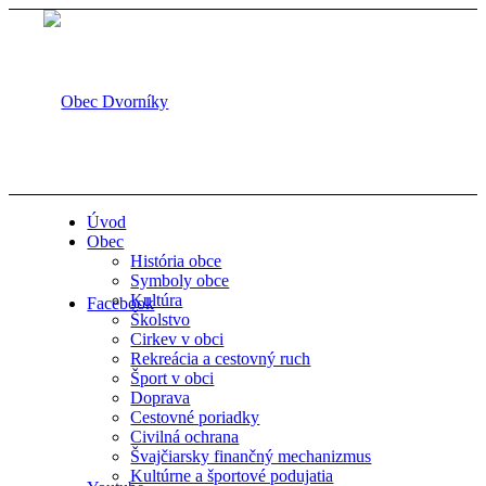
Úvod
Obec
História obce
Symboly obce
Kultúra
Facebook
Školstvo
Cirkev v obci
Rekreácia a cestovný ruch
Šport v obci
Doprava
Cestovné poriadky
Civilná ochrana
Švajčiarsky finančný mechanizmus
Kultúrne a športové podujatia