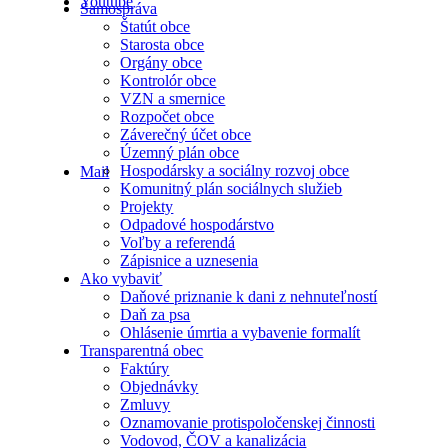
Youtube
Samospráva
Štatút obce
Starosta obce
Orgány obce
Kontrolór obce
VZN a smernice
Rozpočet obce
Záverečný účet obce
Územný plán obce
Hospodársky a sociálny rozvoj obce
Mail
Komunitný plán sociálnych služieb
Projekty
Odpadové hospodárstvo
Voľby a referendá
Zápisnice a uznesenia
Ako vybaviť
Daňové priznanie k dani z nehnuteľností
Daň za psa
Ohlásenie úmrtia a vybavenie formalít
Transparentná obec
Faktúry
Objednávky
Zmluvy
Oznamovanie protispoločenskej činnosti
Vodovod, ČOV a kanalizácia