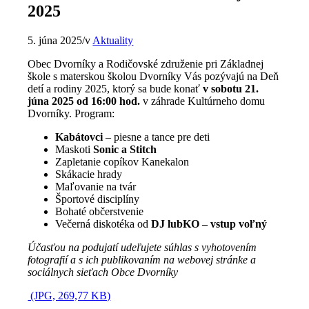
2025
5. júna 2025
/
v
Aktuality
Obec Dvorníky a Rodičovské združenie pri Základnej
škole s materskou školou Dvorníky Vás pozývajú na Deň
detí a rodiny 2025, ktorý sa bude konať
v sobotu 21.
júna 2025 od 16:00 hod.
v záhrade Kultúrneho domu
Dvorníky. Program:
Kabátovci
– piesne a tance pre deti
Maskoti
Sonic a Stitch
Zapletanie copíkov Kanekalon
Skákacie hrady
Maľovanie na tvár
Športové disciplíny
Bohaté občerstvenie
Večerná diskotéka od
DJ lubKO – vstup voľný
Účasťou na podujatí udeľujete súhlas s vyhotovením
fotografií a s ich publikovaním na webovej stránke a
sociálnych sieťach Obce Dvorníky
(JPG, 269,77 KB)