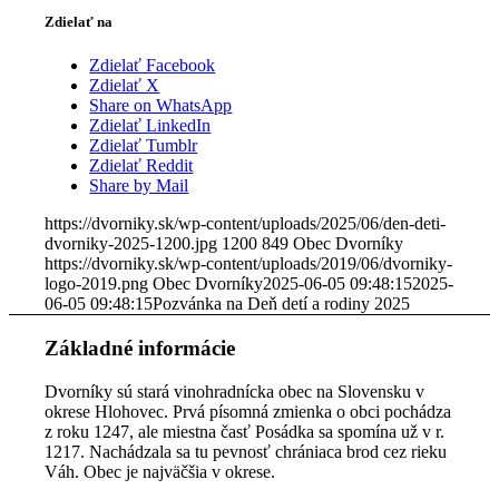
Zdielať na
Zdielať Facebook
Zdielať X
Share on WhatsApp
Zdielať LinkedIn
Zdielať Tumblr
Zdielať Reddit
Share by Mail
https://dvorniky.sk/wp-content/uploads/2025/06/den-deti-
dvorniky-2025-1200.jpg
1200
849
Obec Dvorníky
https://dvorniky.sk/wp-content/uploads/2019/06/dvorniky-
logo-2019.png
Obec Dvorníky
2025-06-05 09:48:15
2025-
06-05 09:48:15
Pozvánka na Deň detí a rodiny 2025
Základné informácie
Dvorníky sú stará vinohradnícka obec na Slovensku v
okrese Hlohovec. Prvá písomná zmienka o obci pochádza
z roku 1247, ale miestna časť Posádka sa spomína už v r.
1217. Nachádzala sa tu pevnosť chrániaca brod cez rieku
Váh. Obec je najväčšia v okrese.